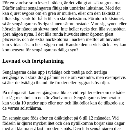
För en varelse som lever i träden, är det viktigt att säkra grenarna.
Därför anlitar sengångaren flitigt sitt utmärkta luktsinne. Med det
kan djuret avgöra om en gren är murken, eller om den faktiskt är
tillräckligt stark för hålla till sin skönhetssömn. Förutom luktsinnet,
så är sengångarens övriga sinnen sämre rustade. Vare sig synen eller
hörseln är något att skryta med. Inte heller tycks den lilla svansbiten
göra någon nytta. I det lilla runda huvudet sitter ögonen glest
placerade, och de extra nackkotorna i nacken medför att huvudet
kan vridas nästan hela vägen runt. Kanske denna vidsträckta vy kan
kompensera för sengångarens dåliga syn?
Levnad och fortplantning
Sengångarna delas upp i tvåtåiga och tretåiga och tretåiga
sengångare. I stora drag påminner de om varandra, men exempelvis
så äter de tvåtåiga ibland lite frukter eller ryggradslösa djur.
På många sätt kan sengångarna liknas vid reptiler eftersom de både
har låg metabolism och är växelvarma. Sengångarens temperatur
kan växla 10 grader upp eller ner, och likt ödlor kan de tillgodo sig
de varma solstrålarna.
En sengångare föds efter en dräktighet på 6 till 12 månader. Vid
födseln är djuret mycket litet och den nytillkomna börjar sina dagar
med att klamra sig fast i moderns päls. Den lilla sengångaren dias