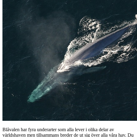
Blåvalen har fyra underarter som alla lever i olika delar av
världshaven men tillsammans breder de ut sig över alla våra hav. Du