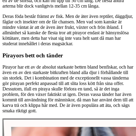
en av de största, och kan bli upp till 50 cm lång. De flesta andra
arterna blir dock vanligtvis mellan 12-35 cm långa.
Deras föda består främst av fisk. Men de äter även reptiler, däggdjur,
fåglar och insekter om de får chansen. Men vad som kanske är
mindre väntat är att de även äter frukt, växter och frön ibland. I
allmänhet så kanske de flesta tror att pirayor endast är hänsynslösa
köttätare, men detta har visat sig inte vara helt sant då man har
studerat innehållet i deras magsäckar.
Pirayors bett och tänder
Pirayor har ett av de absolut starkaste betten bland benfiskar, och har
även en av den starkaste bitkraften bland alla djur i förhållande till
sin storlek. Det i kombination med de exceptionellt vassa tänderna
gör pirayan perfekt anpassad till att slita loss kött från sina offer.
Dessutom, ifall en piraya skulle förlora en tand, så är det inga
problem, för den växer faktiskt ut igen. Deras vassa tänder har även
kommit till användning för människor, då man har använt dem till att
karva trä och klippa hår med. De är även populära att äta, och sägs
smaka riktigt gott.