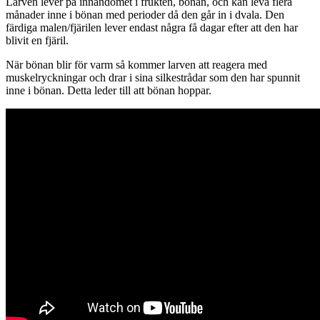
Larven lever på innandömet i frukten, bönan, och kan leva flera
månader inne i bönan med perioder då den går in i dvala. Den
färdiga malen/fjärilen lever endast några få dagar efter att den har
blivit en fjäril.
När bönan blir för varm så kommer larven att reagera med
muskelryckningar och drar i sina silkestrådar som den har spunnit
inne i bönan. Detta leder till att bönan hoppar.