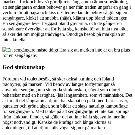
marken. Tack och lov så gör djurets långsamma ämnesomsättning,
att sengångaren endast behöver gå ner från träden ungefär en gång i
veckan för att bajsa och kissa. Efter avklarade behov så gör sig en
sengångare, klokt i att snabbt, (nåja), klättra upp bland träden igen.
En sengångare lever tryggast bland grenarna, och de gånger en
sengångare överväger att förflytta sig, kanske för att hitta nya träd,
så sker det om möjligt trädvägen. Onödiga besök på markplan är
inte aktuella.
God simkunskap
Förutom vid toalettbesök, så sker också parning och ibland
trädbyten, på marken. Vid behov av längre förflyttningar så
använder sengångaren sin goda simkunskap, något som djuret
behärskar med en hastighet, (läs långsamhet), som vi människor. Det
är tur att det långsamma djuret har skapat en pakt med fjärilslarver,
parasiter och gröna alger, som bildar ett slags naturligt kamouflage
för sengångaren. Med tanke på att sengångardjuret inte kan springa
ifrån tänkbara fiender, så gäller det att inte hålla sig synlig mer än
högst nödvändigt. Kanske de kraftiga och långa klorna är
anledningen, till att djuret alls vågar sig ner på marken.