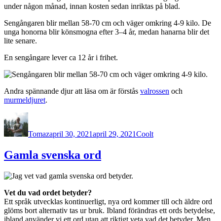
under någon månad, innan kosten sedan inriktas på blad.
Sengångaren blir mellan 58-70 cm och väger omkring 4-9 kilo. De
unga honorna blir könsmogna efter 3–4 år, medan hanarna blir det
lite senare.
En sengångare lever ca 12 år i frihet.
Andra spännande djur att läsa om är förstås
valrossen
och
murmeldjuret
.
Författare
Publicerat
Kategorier
den
Tomaz
april 30, 2021
april 29, 2021
Coolt
Gamla svenska ord
Vet du vad ordet betyder?
Ett språk utvecklas kontinuerligt, nya ord kommer till och äldre ord
glöms bort alternativ tas ur bruk. Ibland förändras ett ords betydelse,
ibland använder vi ett ord utan att riktigt veta vad det betyder. Men