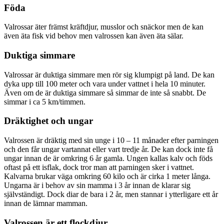
Föda
Valrossar äter främst kräftdjur, musslor och snäckor men de kan
även äta fisk vid behov men valrossen kan även äta sälar.
Duktiga simmare
Valrossar är duktiga simmare men rör sig klumpigt på land. De kan
dyka upp till 100 meter och vara under vattnet i hela 10 minuter.
Även om de är duktiga simmare så simmar de inte så snabbt. De
simmar i ca 5 km/timmen.
Dräktighet och ungar
Valrossen är dräktig med sin unge i 10 – 11 månader efter parningen
och den får ungar vartannat eller vart tredje år. De kan dock inte få
ungar innan de är omkring 6 år gamla. Ungen kallas kalv och föds
oftast på ett isflak, dock tror man att parningen sker i vattnet.
Kalvarna brukar väga omkring 60 kilo och är cirka 1 meter långa.
Ungarna är i behov av sin mamma i 3 år innan de klarar sig
självständigt. Dock diar de bara i 2 år, men stannar i ytterligare ett år
innan de lämnar mamman.
Valrossen är ett flockdjur