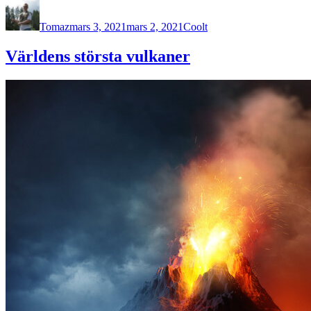
Författare
Publicerat
Kategorier
den
Tomaz
mars 3, 2021
mars 2, 2021
Coolt
Världens största vulkaner