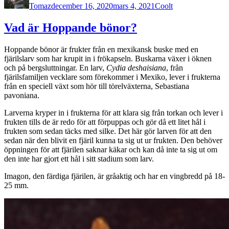
Tomaz
december 16, 2020
mars 4, 2021
Coolt
Vad är Hoppande bönor?
Hoppande bönor är frukter från en mexikansk buske med en
fjärilslarv som har krupit in i frökapseln. Buskarna växer i öknen
och på bergsluttningar. En larv,
Cydia deshaisiana
, från
fjärilsfamiljen vecklare som förekommer i Mexiko, lever i frukterna
från en speciell växt som hör till törelväxterna, Sebastiana
pavoniana.
Larverna kryper in i frukterna för att klara sig från torkan och lever i
frukten tills de är redo för att förpuppas och gör då ett litet hål i
frukten som sedan täcks med silke. Det här gör larven för att den
sedan när den blivit en fjäril kunna ta sig ut ur frukten. Den behöver
öppningen för att fjärilen saknar käkar och kan då inte ta sig ut om
den inte har gjort ett hål i sitt stadium som larv.
Imagon, den färdiga fjärilen, är gråaktig och har en vingbredd på 18-
25 mm.