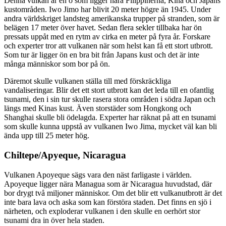
Denna vulkan är en ö som ligger nära Filippinerna, Kina och Japans
kustområden. Iwo Jimo har blivit 20 meter högre än 1945. Under
andra världskriget landsteg amerikanska trupper på stranden, som är
belägen 17 meter över havet. Sedan flera sekler tillbaka har ön
pressats uppåt med en rytm av cirka en meter på fyra år. Forskare
och experter tror att vulkanen när som helst kan få ett stort utbrott.
Som tur är ligger ön en bra bit från Japans kust och det är inte
många människor som bor på ön.
Däremot skulle vulkanen ställa till med förskräckliga
vandaliseringar. Blir det ett stort utbrott kan det leda till en ofantlig
tsunami, den i sin tur skulle rasera stora områden i södra Japan och
längs med Kinas kust. Även storstäder som Hongkong och
Shanghai skulle bli ödelagda. Experter har räknat på att en tsunami
som skulle kunna uppstå av vulkanen Iwo Jima, mycket väl kan bli
ända upp till 25 meter hög.
Chiltepe/Apyeque, Nicaragua
Vulkanen Apoyeque sägs vara den näst farligaste i världen.
Apoyeque ligger nära Managua som är Nicaragua huvudstad, där
bor drygt två miljoner människor. Om det blir ett vulkanutbrott är det
inte bara lava och aska som kan förstöra staden. Det finns en sjö i
närheten, och exploderar vulkanen i den skulle en oerhört stor
tsunami dra in över hela staden.