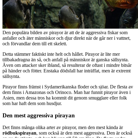
Den populära bilden av pirayor är att de är aggressiva fiskar som
anfaller och äter människor och djur direkt när de går ner i vattnet,
och förvandlar dem till ett skelett.
Detta stämmer faktiskt inte helt och hållet. Pirayor är lite mer
tillbakadragna än så, och anfall på människor är ganska sällsynta.
Även om attacker sker ibland, så resulterar de oftast i mindre bitsår
på händer och fötter. Enstaka dödsfall har inträffat, men är extremt
sällsynta.
Pirayor finns främst i Sydamerikanska floder och sjöar. De flesta av
dem finns i Amazonas och Orinoco. Man har funnit pirayor även i
Asien, men dessa tros ha kommit dit genom smugglare eller folk
som har haft dem som husdjur.
Den mest aggressiva pirayan
Det finns många olika arter av pirayor, men den mest kända är
rödbukspirayan
, som också är den mest aggressiva. Den är också