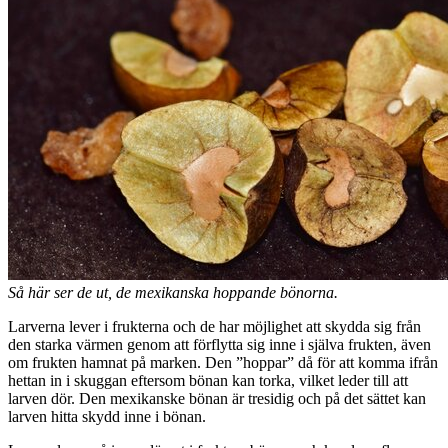
Så här ser de ut, de mexikanska hoppande bönorna.
Larverna lever i frukterna och de har möjlighet att skydda sig från
den starka värmen genom att förflytta sig inne i själva frukten, även
om frukten hamnat på marken. Den ”hoppar” då för att komma ifrån
hettan in i skuggan eftersom bönan kan torka, vilket leder till att
larven dör. Den mexikanske bönan är tresidig och på det sättet kan
larven hitta skydd inne i bönan.