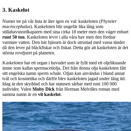
3. Kaskelot
Numer tre på vår lista är åter igen en val: kaskeloten (
Physeter
macrocephalus
). Kaskeloten blir ungefär lika lång som
stillahavsnordkaparen med sina cirka 18 meter men den väger enbart
runt 50 ton
. Kaskeloten lever i alla våra hav men den fördrar
varmare vatten. Den här bjässen är dock utrustad med vassa tänder
då den lever på bläckfiskar och fiskar. Detta gör att kaskeloten är det
största rovdjuret på planeten.
Kaskeloten har ett organ i huvudet som är fyllt med ett oljeliknande
ämne som kallas spermacetiolja. Det från denna olja kaskeloten fått
sitt engelska namn sperm whale. Oljan kan användas i bland annat
tvål och kosmetika och därför blev kaskeloten jagad under lång tid.
Idag är den skyddad och har statusen sårbar med runt 100 000
individer. Valen
Moby Dick
från Herman Melvilles roman med
samma namn är en
vit kaskelot
.