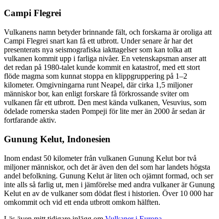
Campi Flegrei
Vulkanens namn betyder brinnande fält, och forskarna är oroliga att
Campi Flegrei snart kan få ett utbrott. Under senare år har det
presenterats nya seismografiska iakttagelser som kan tolka att
vulkanen kommit upp i farliga nivåer. En vetenskapsman anser att
det redan på 1980-talet kunde kommit en katastrof, med ett stort
flöde magma som kunnat stoppa en klippgruppering på 1–2
kilometer. Omgivningarna runt Neapel, där cirka 1,5 miljoner
människor bor, kan enligt forskare få förkrossande sviter om
vulkanen får ett utbrott. Den mest kända vulkanen, Vesuvius, som
ödelade romerska staden Pompeji för lite mer än 2000 år sedan är
fortfarande aktiv.
Gunung Kelut, Indonesien
Inom endast 50 kilometer från vulkanen Gunung Kelut bor två
miljoner människor, och det är även den del som har landets högsta
andel befolkning. Gunung Kelut är liten och ojämnt formad, och ser
inte alls så farlig ut, men i jämförelse med andra vulkaner är Gunung
Kelut en av de vulkaner som dödat flest i historien. Över 10 000 har
omkommit och vid ett enda utbrott omkom hälften.
Läs även mitt tidigare inlägg om
Vulkaner i Europa
.