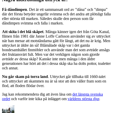
Få dåndimpen
. Det är ett sammansatt ord av ”dåna” och ”dimpa”
där det första betyder ungefär svimma och det andra att plötsligt falla
eller största till marken. Således skulle den person som får
dåndimpen svimma och falla i marken.
Att skita i det blå skåpet
. Många känner igen det från Göta Kanal,
filmen från 1981 där Janne Loffe Carlsson använder sig av uttrycket
när han menar att motståndarna gått för långt, att det nu är krig. Men
uttrycket är äldre än så! Blåmålade skåp var i det gamla
bondesamhället finmöbler och använde man det som avträde ansågs
det fruktansvärt fult. Men var det verkligen någon som gjorde
avträde av dessa skåp? Kanske inte men många i den äldre
generationen har hört att det i dessa skåp ska ha dolts pottor, toaletter
och annat.
Nu går skam på torra land
. Uttrycket går tillbaka till 1660-talet
och uttrycker att skammen nu är så stor att den väller fram som en
flod, att floden flödar över.
Jag kan rekommendera dig att även läsa om
det längsta svenska
ordet
och varför inte kika på inlägget om
världens största djur
.
Författare
Publicerat
Kategorier
den