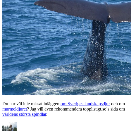
Du har väl inte missat inläggen
om Sveriges landskapsdjur
och om
murmeldjuret
? Jag vill även rekommendera topplistigt.se´s sida om
världens största spindlar
.
Författare
Publicerat
Kategorier
den