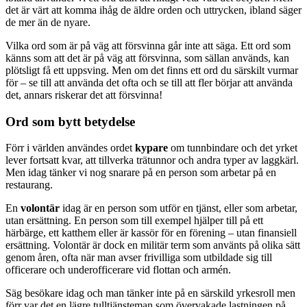
det är värt att komma ihåg de äldre orden och uttrycken, ibland säger
de mer än de nyare.
Vilka ord som är på väg att försvinna går inte att säga. Ett ord som
känns som att det är på väg att försvinna, som sällan används, kan
plötsligt få ett uppsving. Men om det finns ett ord du särskilt vurmar
för – se till att använda det ofta och se till att fler börjar att använda
det, annars riskerar det att försvinna!
Ord som bytt betydelse
Förr i världen användes ordet
kypare
om tunnbindare och det yrket
lever fortsatt kvar, att tillverka trätunnor och andra typer av laggkärl.
Men idag tänker vi nog snarare på en person som arbetar på en
restaurang.
En
volontär
idag är en person som utför en tjänst, eller som arbetar,
utan ersättning. En person som till exempel hjälper till på ett
härbärge, ett katthem eller är kassör för en förening – utan finansiell
ersättning. Volontär är dock en militär term som använts på olika sätt
genom åren, ofta när man avser frivilliga som utbildade sig till
officerare och underofficerare vid flottan och armén.
Säg besökare idag och man tänker inte på en särskild yrkesroll men
förr var det en lägre tulltjänsteman som övervakade lastningen på