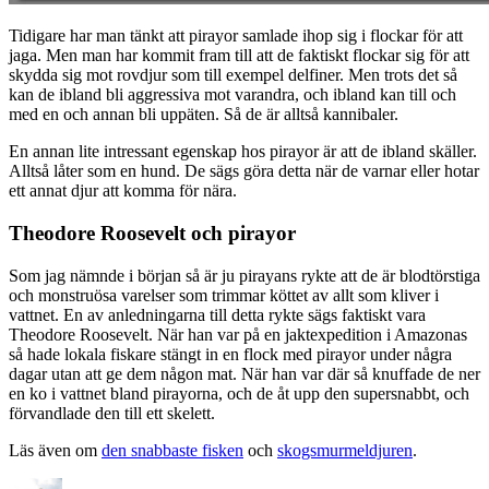
Tidigare har man tänkt att pirayor samlade ihop sig i flockar för att
jaga. Men man har kommit fram till att de faktiskt flockar sig för att
skydda sig mot rovdjur som till exempel delfiner. Men trots det så
kan de ibland bli aggressiva mot varandra, och ibland kan till och
med en och annan bli uppäten. Så de är alltså kannibaler.
En annan lite intressant egenskap hos pirayor är att de ibland skäller.
Alltså låter som en hund. De sägs göra detta när de varnar eller hotar
ett annat djur att komma för nära.
Theodore Roosevelt och pirayor
Som jag nämnde i början så är ju pirayans rykte att de är blodtörstiga
och monstruösa varelser som trimmar köttet av allt som kliver i
vattnet. En av anledningarna till detta rykte sägs faktiskt vara
Theodore Roosevelt. När han var på en jaktexpedition i Amazonas
så hade lokala fiskare stängt in en flock med pirayor under några
dagar utan att ge dem någon mat. När han var där så knuffade de ner
en ko i vattnet bland pirayorna, och de åt upp den supersnabbt, och
förvandlade den till ett skelett.
Läs även om
den snabbaste fisken
och
skogsmurmeldjuren
.
Författare
Publicerat
Kategorier