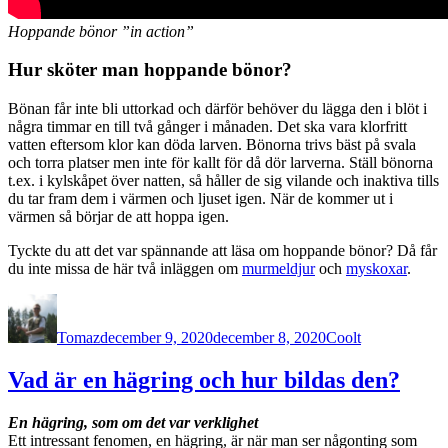
Hoppande bönor ”in action”
Hur sköter man hoppande bönor?
Bönan får inte bli uttorkad och därför behöver du lägga den i blöt i
några timmar en till två gånger i månaden. Det ska vara klorfritt
vatten eftersom klor kan döda larven. Bönorna trivs bäst på svala
och torra platser men inte för kallt för då dör larverna. Ställ bönorna
t.ex. i kylskåpet över natten, så håller de sig vilande och inaktiva tills
du tar fram dem i värmen och ljuset igen. När de kommer ut i
värmen så börjar de att hoppa igen.
Tyckte du att det var spännande att läsa om hoppande bönor? Då får
du inte missa de här två inläggen om
murmeldjur
och
myskoxar
.
Författare
Publicerat
Kategorier
den
Tomaz
december 9, 2020
december 8, 2020
Coolt
Vad är en hägring och hur bildas den?
En hägring, som om det var verklighet
Ett intressant fenomen, en hägring, är när man ser någonting som