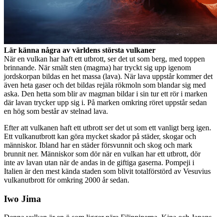
Lär känna några av världens största vulkaner
När en vulkan har haft ett utbrott, ser det ut som berg, med toppen
brinnande. När smält sten (magma) har tryckt sig upp igenom
jordskorpan bildas en het massa (lava). När lava uppstår kommer det
även heta gaser och det bildas rejäla rökmoln som blandar sig med
aska. Den hetta som blir av magman bildar i sin tur ett rör i marken
där lavan trycker upp sig i. På marken omkring röret uppstår sedan
en hög som består av stelnad lava.
Efter att vulkanen haft ett utbrott ser det ut som ett vanligt berg igen.
Ett vulkanutbrott kan göra mycket skador på städer, skogar och
människor. Ibland har en städer försvunnit och skog och mark
brunnit ner. Människor som dör när en vulkan har ett utbrott, dör
inte av lavan utan när de andas in de giftiga gaserna. Pompeji i
Italien är den mest kända staden som blivit totalförstörd av Vesuvius
vulkanutbrott för omkring 2000 år sedan.
Iwo Jima