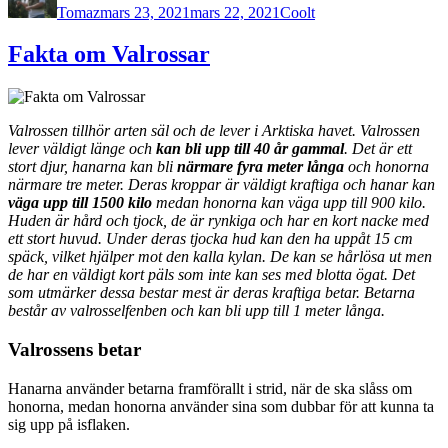
Tomaz
mars 23, 2021
mars 22, 2021
Coolt
Fakta om Valrossar
Valrossen tillhör arten säl och de lever i Arktiska havet. Valrossen
lever väldigt länge och
kan bli upp till 40 år gammal
. Det är ett
stort djur, hanarna kan bli
närmare fyra meter långa
och honorna
närmare tre meter. Deras kroppar är väldigt kraftiga och hanar kan
väga upp till 1500 kilo
medan honorna kan väga upp till 900 kilo.
Huden är hård och tjock, de är rynkiga och har en kort nacke med
ett stort huvud. Under deras tjocka hud kan den ha uppåt 15 cm
späck, vilket hjälper mot den kalla kylan. De kan se hårlösa ut men
de har en väldigt kort päls som inte kan ses med blotta ögat. Det
som utmärker dessa bestar mest är deras kraftiga betar. Betarna
består av valrosselfenben och kan bli upp till 1 meter långa.
Valrossens betar
Hanarna använder betarna framförallt i strid, när de ska slåss om
honorna, medan honorna använder sina som dubbar för att kunna ta
sig upp på isflaken.