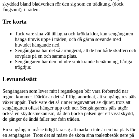
skyddad bland bladverken rör den sig som en trädkung, (dock
långsamt), i träden.
Tre korta
Tack vare sina väl tilltagna och krökta klor, kan sengångaren
hänga timvis uppe i träden, och då gärna sovande med
huvudet hängande ned.
Sengångarna har det så arrangerat, att de har både skafferi och
sovplats på en och samma plats.
Sengångaren har den mindre smickrande benämning, håriga
trögdjur.
Levnandssätt
Sengångaren som lever mitt i regnskogen bör vara förberedd när
regnet kommer. Därför är det så fiffigt anordnat, att sengångares päls
växer uppåt. Tack vare det så rinner regnvattnet av djuret, trots att
sengångaren oftast hänger upp och ner. Sengångarens päls utgör
också en skyddsmekanism, då den tjocka pälsen ger ett visst skydd,
de gånger de ändå faller ner från träden.
En sengångare måste tidigt lära sig att marken inte är en bra plats för
en sengångare. Trots det så måste de sköta sina toalettbesök nere på