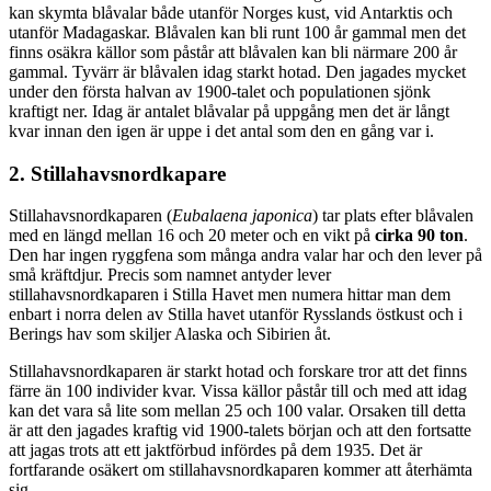
kan skymta blåvalar både utanför Norges kust, vid Antarktis och
utanför Madagaskar. Blåvalen kan bli runt 100 år gammal men det
finns osäkra källor som påstår att blåvalen kan bli närmare 200 år
gammal. Tyvärr är blåvalen idag starkt hotad. Den jagades mycket
under den första halvan av 1900-talet och populationen sjönk
kraftigt ner. Idag är antalet blåvalar på uppgång men det är långt
kvar innan den igen är uppe i det antal som den en gång var i.
2. Stillahavsnordkapare
Stillahavsnordkaparen (
Eubalaena japonica
) tar plats efter blåvalen
med en längd mellan 16 och 20 meter och en vikt på
cirka 90 ton
.
Den har ingen ryggfena som många andra valar har och den lever på
små kräftdjur. Precis som namnet antyder lever
stillahavsnordkaparen i Stilla Havet men numera hittar man dem
enbart i norra delen av Stilla havet utanför Rysslands östkust och i
Berings hav som skiljer Alaska och Sibirien åt.
Stillahavsnordkaparen är starkt hotad och forskare tror att det finns
färre än 100 individer kvar. Vissa källor påstår till och med att idag
kan det vara så lite som mellan 25 och 100 valar. Orsaken till detta
är att den jagades kraftig vid 1900-talets början och att den fortsatte
att jagas trots att ett jaktförbud infördes på dem 1935. Det är
fortfarande osäkert om stillahavsnordkaparen kommer att återhämta
sig.