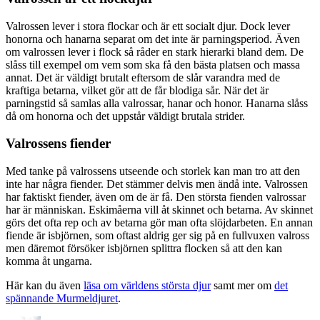
Valrossen lever i stora flockar och är ett socialt djur. Dock lever
honorna och hanarna separat om det inte är parningsperiod. Även
om valrossen lever i flock så råder en stark hierarki bland dem. De
slåss till exempel om vem som ska få den bästa platsen och massa
annat. Det är väldigt brutalt eftersom de slår varandra med de
kraftiga betarna, vilket gör att de får blodiga sår. När det är
parningstid så samlas alla valrossar, hanar och honor. Hanarna slåss
då om honorna och det uppstår väldigt brutala strider.
Valrossens fiender
Med tanke på valrossens utseende och storlek kan man tro att den
inte har några fiender. Det stämmer delvis men ändå inte. Valrossen
har faktiskt fiender, även om de är få. Den största fienden valrossar
har är människan. Eskimåerna vill åt skinnet och betarna. Av skinnet
görs det ofta rep och av betarna gör man ofta slöjdarbeten. En annan
fiende är isbjörnen, som oftast aldrig ger sig på en fullvuxen valross
men däremot försöker isbjörnen splittra flocken så att den kan
komma åt ungarna.
Här kan du även
läsa om världens största djur
samt mer om
det
spännande Murmeldjuret
.