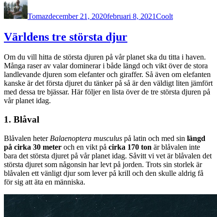
den
Tomaz
december 21, 2020
februari 8, 2021
Coolt
Världens tre största djur
Om du vill hitta de största djuren på vår planet ska du titta i haven.
Många raser av valar dominerar i både längd och vikt över de stora
landlevande djuren som elefanter och giraffer. Så även om elefanten
kanske är det första djuret du tänker på så är den väldigt liten jämfört
med dessa tre bjässar. Här följer en lista över de tre största djuren på
vår planet idag.
1. Blåval
Blåvalen heter
Balaenoptera musculus
på latin och med sin
längd
på cirka 30 meter
och en vikt på
cirka 170 ton
är blåvalen inte
bara det största djuret på vår planet idag. Såvitt vi vet är blåvalen det
största djuret som någonsin har levt på jorden. Trots sin storlek är
blåvalen ett vänligt djur som lever på krill och den skulle aldrig få
för sig att äta en människa.