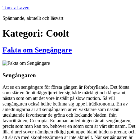
Hoppa
Tomaz Laven
till
Spännande, aktuellt och läsvärt
innehåll
Kategori:
Coolt
Fakta om Sengångare
Sengångaren
Att se en sengångare för första gången är förbryllande. Det första
som slår en är att däggdjuret ter sig både märkligt och långsamt,
nästan som om att det vore inställt på slow motion. Så vill
sengångaren också hellre befinna sig uppe i trädkronorna. En av
anledningarna är att sengångaren är en växtätare som nästan
uteslutande favoriserar de gröna och lockande bladen, från
favoritträden, Cecropia. En annan anledningen är att sengångaren,
precis som man kan tro, behöver en sömn som är värt sitt namn. Det
lilla djuret sover nämligen riktigt gott uppe bland trädens grenar, och
att slarva med skönhetssömnen är inte aktuellt. När sengångaren är