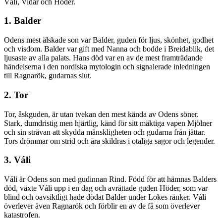
Váli, Vidar och Höder.
1. Balder
Odens mest älskade son var Balder, guden för ljus, skönhet, godhet
och visdom. Balder var gift med Nanna och bodde i Breidablik, det
ljusaste av alla palats. Hans död var en av de mest framträdande
händelserna i den nordiska mytologin och signalerade inledningen
till Ragnarök, gudarnas slut.
2. Tor
Tor, åskguden, är utan tvekan den mest kända av Odens söner.
Stark, dumdristig men hjärtlig, känd för sitt mäktiga vapen Mjölner
och sin strävan att skydda mänskligheten och gudarna från jättar.
Tors drömmar om strid och ära skildras i otaliga sagor och legender.
3. Váli
Váli är Odens son med gudinnan Rind. Född för att hämnas Balders
död, växte Váli upp i en dag och avrättade guden Höder, som var
blind och oavsiktligt hade dödat Balder under Lokes ränker. Váli
överlever även Ragnarök och förblir en av de få som överlever
katastrofen.