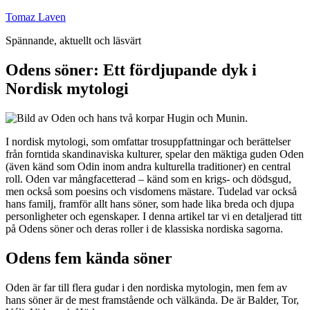
Hoppa
Tomaz Laven
till
Spännande, aktuellt och läsvärt
innehåll
Odens söner: Ett fördjupande dyk i
Nordisk mytologi
I nordisk mytologi, som omfattar trosuppfattningar och berättelser
från forntida skandinaviska kulturer, spelar den mäktiga guden Oden
(även känd som Odin inom andra kulturella traditioner) en central
roll. Oden var mångfacetterad – känd som en krigs- och dödsgud,
men också som poesins och visdomens mästare. Tudelad var också
hans familj, framför allt hans söner, som hade lika breda och djupa
personligheter och egenskaper. I denna artikel tar vi en detaljerad titt
på Odens söner och deras roller i de klassiska nordiska sagorna.
Odens fem kända söner
Oden är far till flera gudar i den nordiska mytologin, men fem av
hans söner är de mest framstående och välkända. De är Balder, Tor,