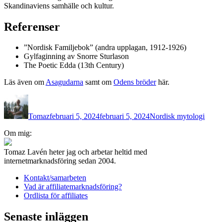
Skandinaviens samhälle och kultur.
Referenser
”Nordisk Familjebok” (andra upplagan, 1912-1926)
Gylfaginning av Snorre Sturlason
The Poetic Edda (13th Century)
Läs även om
Asagudarna
samt om
Odens bröder
här.
Författare
Publicerat
Kategorier
den
Tomaz
februari 5, 2024
februari 5, 2024
Nordisk mytologi
Inläggsnavigering
Om mig:
Tomaz Lavén heter jag och arbetar heltid med
internetmarknadsföring sedan 2004.
Kontakt/samarbeten
Vad är affiliatemarknadsföring?
Ordlista för affiliates
Senaste inläggen