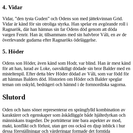
4. Vidar
Vidar, ”den tysta Guden” och Odens son med jättekvinnan Grid.
Vidar är känd för sin otroliga styrka. Han spelar en avgörande roll i
Ragnarök, där han hämnas sin far Odens död genom att döda
vargen Fenrir. Han är, tillsammans med sin halvbror Váli, en av de
överlevande gudarna efter Ragnaröks ödeläggelse.
5. Höder
Odens son Höder, även känd som Hodr, var blind. Han är mest känd
för att han, lurad av Loke, oavsiktligt dödade sin bror Balder med en
misteltenpil. Efter detta blev Höder dödad av Váli, som var född för
att hämnas Balders död. Historien om Höder och Balder speglar
teman om oskyld, bedrägeri och hämnd i de fornnordiska sagorna.
Slutord
Oden och hans söner representerar en sprängfylld kombination av
karaktärer och egenskaper som åskådliggör både hjältedyrkan och
människans tragedier. De porträtterar inte bara aspekter av mod,
makt, konflikt och förlust, utan ger oss också en djup inblick i hur
dessa föreställningar och värderingar formade det forntida