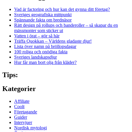
Vad är factoring och hur kan det gynna ditt företag?
Sveriges geografiska mittpunkt
Spännande fakta om brednäsor
Rätt design på rollups och banderoller – så skapar du en
mässmonter som sticker ut
Vatten i örat – gör så här
Träffa Quokkan – Världens gladaste djur!
Lista över namn på bröllopsdagar
100 roliga och onödiga fakta
Sveriges landskapsdjur
Hur får man bort olja från kläder?
Tips:
Kategorier
Affiliate
Coolt
Företagande
Guider
Intervjuer
Nordisk mytologi