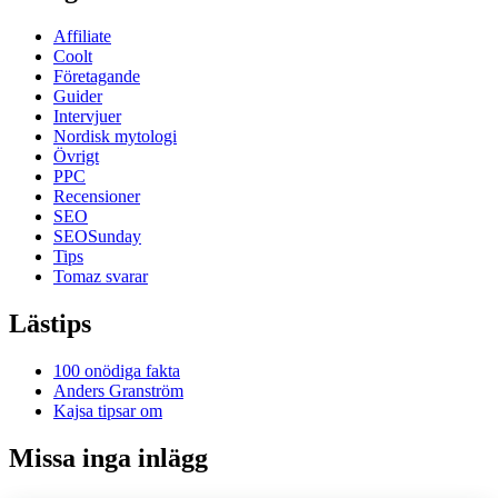
Affiliate
Coolt
Företagande
Guider
Intervjuer
Nordisk mytologi
Övrigt
PPC
Recensioner
SEO
SEOSunday
Tips
Tomaz svarar
Lästips
100 onödiga fakta
Anders Granström
Kajsa tipsar om
Missa inga inlägg