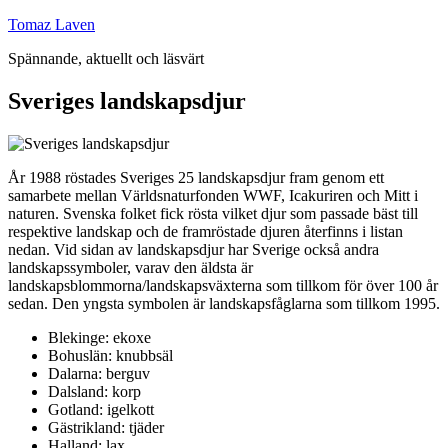
Hoppa
Tomaz Laven
till
Spännande, aktuellt och läsvärt
innehåll
Sveriges landskapsdjur
År 1988 röstades Sveriges 25 landskapsdjur fram genom ett
samarbete mellan Världsnaturfonden WWF, Icakuriren och Mitt i
naturen. Svenska folket fick rösta vilket djur som passade bäst till
respektive landskap och de framröstade djuren återfinns i listan
nedan. Vid sidan av landskapsdjur har Sverige också andra
landskapssymboler, varav den äldsta är
landskapsblommorna/landskapsväxterna som tillkom för över 100 år
sedan. Den yngsta symbolen är landskapsfåglarna som tillkom 1995.
Blekinge: ekoxe
Bohuslän: knubbsäl
Dalarna: berguv
Dalsland: korp
Gotland: igelkott
Gästrikland: tjäder
Halland: lax