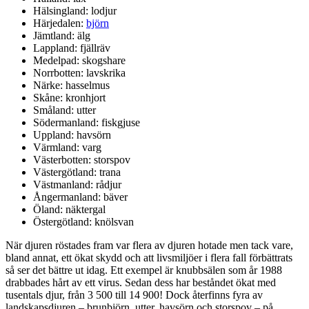
Hälsingland: lodjur
Härjedalen:
björn
Jämtland: älg
Lappland: fjällräv
Medelpad: skogshare
Norrbotten: lavskrika
Närke: hasselmus
Skåne: kronhjort
Småland: utter
Södermanland: fiskgjuse
Uppland: havsörn
Värmland: varg
Västerbotten: storspov
Västergötland: trana
Västmanland: rådjur
Ångermanland: bäver
Öland: näktergal
Östergötland: knölsvan
När djuren röstades fram var flera av djuren hotade men tack vare,
bland annat, ett ökat skydd och att livsmiljöer i flera fall förbättrats
så ser det bättre ut idag. Ett exempel är knubbsälen som år 1988
drabbades hårt av ett virus. Sedan dess har beståndet ökat med
tusentals djur, från 3 500 till 14 900! Dock återfinns fyra av
landskapsdjuren – brunbjörn, utter, havsörn och storspov – på