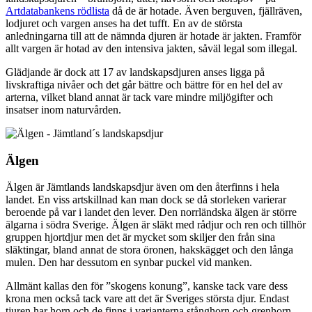
Artdatabankens rödlista
då de är hotade. Även berguven, fjällräven,
lodjuret och vargen anses ha det tufft. En av de största
anledningarna till att de nämnda djuren är hotade är jakten. Framför
allt vargen är hotad av den intensiva jakten, såväl legal som illegal.
Glädjande är dock att 17 av landskapsdjuren anses ligga på
livskraftiga nivåer och det går bättre och bättre för en hel del av
arterna, vilket bland annat är tack vare mindre miljögifter och
insatser inom naturvården.
Älgen
Älgen är Jämtlands landskapsdjur även om den återfinns i hela
landet. En viss artskillnad kan man dock se då storleken varierar
beroende på var i landet den lever. Den norrländska älgen är större
älgarna i södra Sverige. Älgen är släkt med rådjur och ren och tillhör
gruppen hjortdjur men det är mycket som skiljer den från sina
släktingar, bland annat de stora öronen, hakskägget och den långa
mulen. Den har dessutom en synbar puckel vid manken.
Allmänt kallas den för ”skogens konung”, kanske tack vare dess
krona men också tack vare att det är Sveriges största djur. Endast
tjuren har horn och de finns i varianterna stånghorn och grenhorn.