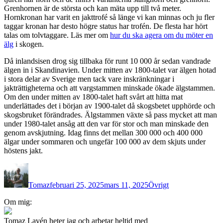
Grenhornen är de största och kan mäta upp till två meter.
Hornkronan har varit en jakttrofé så länge vi kan minnas och ju fler
taggar kronan har desto högre status har trofén. De flesta har hört
talas om tolvtaggare. Läs mer om
hur du ska agera om du möter en
älg
i skogen.
Då inlandsisen drog sig tillbaka för runt 10 000 år sedan vandrade
älgen in i Skandinavien. Under mitten av 1800-talet var älgen hotad
i stora delar av Sverige men tack vare inskränkningar i
jakträttigheterna och att vargstammen minskade ökade älgstammen.
Om den under mitten av 1800-talet haft svårt att hitta mat
underlättades det i början av 1900-talet då skogsbetet upphörde och
skogsbruket förändrades. Älgstammen växte så pass mycket att man
under 1980-talet ansåg att den var för stor och man minskade den
genom avskjutning. Idag finns det mellan 300 000 och 400 000
älgar under sommaren och ungefär 100 000 av dem skjuts under
höstens jakt.
Författare
Publicerat
Kategorier
den
Tomaz
februari 25, 2025
mars 11, 2025
Övrigt
Inläggsnavigering
Om mig:
Tomaz Lavén heter jag och arbetar heltid med