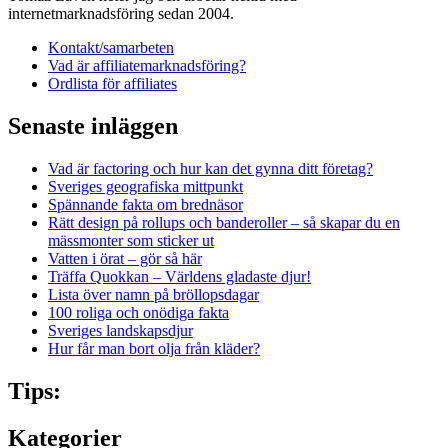
internetmarknadsföring sedan 2004.
Kontakt/samarbeten
Vad är affiliatemarknadsföring?
Ordlista för affiliates
Senaste inläggen
Vad är factoring och hur kan det gynna ditt företag?
Sveriges geografiska mittpunkt
Spännande fakta om brednäsor
Rätt design på rollups och banderoller – så skapar du en
mässmonter som sticker ut
Vatten i örat – gör så här
Träffa Quokkan – Världens gladaste djur!
Lista över namn på bröllopsdagar
100 roliga och onödiga fakta
Sveriges landskapsdjur
Hur får man bort olja från kläder?
Tips:
Kategorier