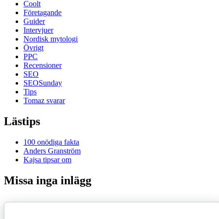
Coolt
Företagande
Guider
Intervjuer
Nordisk mytologi
Övrigt
PPC
Recensioner
SEO
SEOSunday
Tips
Tomaz svarar
Lästips
100 onödiga fakta
Anders Granström
Kajsa tipsar om
Missa inga inlägg