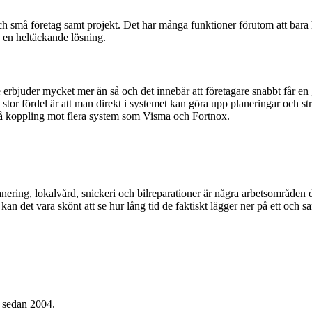
h små företag samt projekt. Det har många funktioner förutom att bara ha
d en heltäckande lösning.
 erbjuder mycket mer än så och det innebär att företagare snabbt får en g
 En stor fördel är att man direkt i systemet kan göra upp planeringar och s
kså koppling mot flera system som Visma och Fortnox.
nering, lokalvård, snickeri och bilreparationer är några arbetsområden d
kan det vara skönt att se hur lång tid de faktiskt lägger ner på ett och 
g sedan 2004.