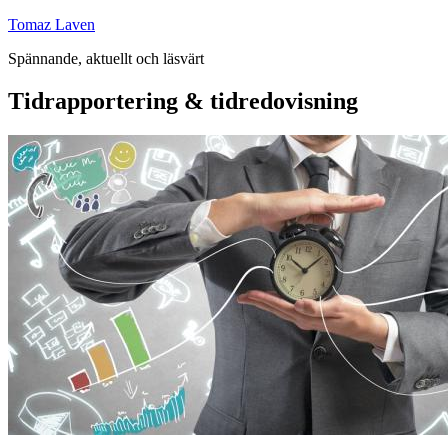
Hoppa
Tomaz Laven
till
Spännande, aktuellt och läsvärt
innehåll
Tidrapportering & tidredovisning