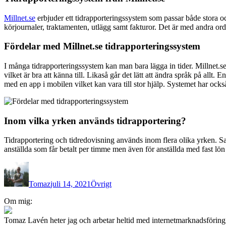
Millnet.se
erbjuder ett tidrapporteringssystem som passar både stora oc
körjournaler, traktamenten, utlägg samt fakturor. Det är med andra or
Fördelar med Millnet.se tidrapporteringssystem
I många tidrapporteringssystem kan man bara lägga in tider. Millnet.se
vilket är bra att känna till. Likaså går det lätt att ändra språk på allt.
med en app i mobilen vilket kan vara till stor hjälp. Systemet har oc
Inom vilka yrken används tidrapportering?
Tidrapportering och tidredovisning används inom flera olika yrken. Sa
anställda som får betalt per timme men även för anställda med fast lön 
Författare
Publicerat
Kategorier
den
Tomaz
juli 14, 2021
Övrigt
Inläggsnavigering
Om mig:
Tomaz Lavén heter jag och arbetar heltid med internetmarknadsförin