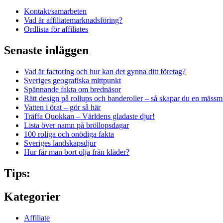
Kontakt/samarbeten
Vad är affiliatemarknadsföring?
Ordlista för affiliates
Senaste inläggen
Vad är factoring och hur kan det gynna ditt företag?
Sveriges geografiska mittpunkt
Spännande fakta om brednäsor
Rätt design på rollups och banderoller – så skapar du en mässm
Vatten i örat – gör så här
Träffa Quokkan – Världens gladaste djur!
Lista över namn på bröllopsdagar
100 roliga och onödiga fakta
Sveriges landskapsdjur
Hur får man bort olja från kläder?
Tips:
Kategorier
Affiliate