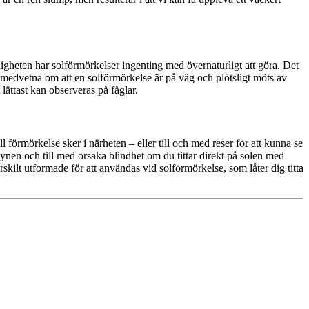
ligheten har solförmörkelser ingenting med övernaturligt att göra. Det
r medvetna om att en solförmörkelse är på väg och plötsligt möts av
 lättast kan observeras på fåglar.
 förmörkelse sker i närheten – eller till och med reser för att kunna se
synen och till med orsaka blindhet om du tittar direkt på solen med
rskilt utformade för att användas vid solförmörkelse, som låter dig titta