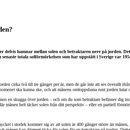
 den?
r delvis hamnar mellan solen och betraktaren nere på jorden. Detta
 senaste totala solförmörkelsen som har uppstått i Sverige var 195
en cirka två till tre gånger per år, men de går inte att ses överallt ifrå
t fenomenet ska kunna ske, och att månens omloppsbana runt jorden luta
 månen en skugga över jorden – och om du som betraktare befinner dig 
r månen helt täcker solen från ditt perspektiv – eller en partiell förmör
 mycket i storlek kommer sig av att solen är 400 gånger större än måne
a – och månen kan därmed täcka för solen för en betraktare på jorden. Detta