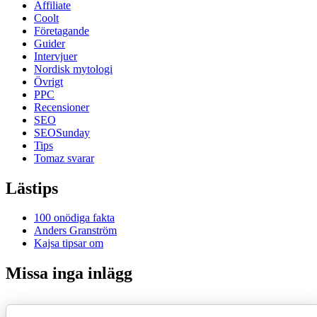
Affiliate
Coolt
Företagande
Guider
Intervjuer
Nordisk mytologi
Övrigt
PPC
Recensioner
SEO
SEOSunday
Tips
Tomaz svarar
Lästips
100 onödiga fakta
Anders Granström
Kajsa tipsar om
Missa inga inlägg