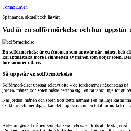
Hoppa
Tomaz Laven
till
Spännande, aktuellt och läsvärt
innehåll
Vad är en solförmörkelse och hur uppstår
En solförmörkelse är ett fenomen som uppstår när månen helt elle
karaktäristiska mörka sillhuetten av månen som döljer solen. Den
förekommer oftare.
Så uppstår en solförmörkelse
Solförmörkelser uppstår relativt ofta – de förekommer någonstans på jord
jorden, månen och solen måste befinna sig i en rät tänkt linje för at
När jorden, månen och solen trots detta hamnar i en rät linje kastar
exakt du befinner dig så kan det upplevas som en total förmörkelse – dä
Anledningen att månen kan blockera hela solen trots att de skiljer så
gör. Detta resulterar i att de från jorden sett ser ut att vara lika stor