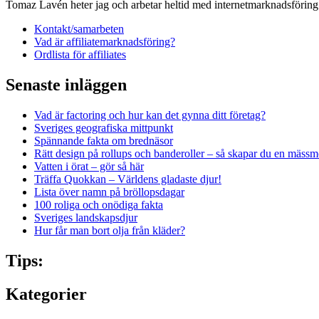
Tomaz Lavén heter jag och arbetar heltid med internetmarknadsförin
Kontakt/samarbeten
Vad är affiliatemarknadsföring?
Ordlista för affiliates
Senaste inläggen
Vad är factoring och hur kan det gynna ditt företag?
Sveriges geografiska mittpunkt
Spännande fakta om brednäsor
Rätt design på rollups och banderoller – så skapar du en mässm
Vatten i örat – gör så här
Träffa Quokkan – Världens gladaste djur!
Lista över namn på bröllopsdagar
100 roliga och onödiga fakta
Sveriges landskapsdjur
Hur får man bort olja från kläder?
Tips:
Kategorier