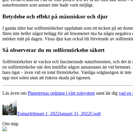
naturfenomen som annars inte hade varit möjligt.
Betydelse och effekt på människor och djur
I gamla tider har solförmörkelser uppfattats som ett tecken på att dom
finns inte heller något belägg för att fenomenet ska ha några negativa
mörker mitt på dagen. Vissa djur kan också bli förvirrade av solförmörkels
Så observerar du en solförmörkelse säkert
Solförmörkelser är vackra och fascinerande naturfenomen, och det är där
en solförmörkelse när den inträffar någon annanstans än vid hemmet. De
bara ögat – även vid en total förmörkelse. Vanliga solglasögon är inte h
upp mot solen utan att riskera skada på ögonen.
Läs även om
Planeternas ordning i vårt solsystem
samt lär dig
vad en 
Författare
Publicerat
Kategorier
den
Tomaz
februari 1, 2022
januari 31, 2022
Coolt
Inläggsnavigering
Om mig: