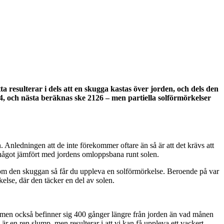
 resulterar i dels att en skugga kastas över jorden, och dels den
4, och nästa beräknas ske 2126 – men partiella solförmörkelser
n. Anledningen att de inte förekommer oftare än så är att det krävs att
r något jämfört med jordens omloppsbana runt solen.
inom den skuggan så får du uppleva en solförmörkelse. Beroende på var
kelse, där den täcker en del av solen.
n, men också befinner sig 400 gånger längre från jorden än vad månen
 är en ren slump, men resulterar i att vi kan få uppleva ett vackert