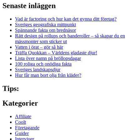
Senaste inläggen
Vad är factoring och hur kan det gynna ditt företag?
Sveriges geografiska mittpunkt
Spännande fakta om brednäsor
Rätt design på rollups och banderoller – så skapar du en
mässmonter som sticker ut
Vatten i örat – gör så här
Träffa Quokkan – Världens gladaste djur!
Lista över namn på bröllopsdagar
100 roliga och onödiga fakta
Sveriges landskapsdjur
Hur får man bort olja från kläder?
Tips:
Kategorier
Affiliate
Coolt
Företagande
Guider
Intervjuer