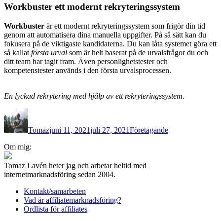
Workbuster ett modernt rekryteringssystem
Workbuster
är ett modernt rekryteringssystem som frigör din tid
genom att automatisera dina manuella uppgifter. På så sätt kan du
fokusera på de viktigaste kandidaterna. Du kan låta systemet göra ett
så kallat
första urval
som är helt baserat på de urvalsfrågor du och
ditt team har tagit fram. Även personlighetstester och
kompetenstester används i den första urvalsprocessen.
En lyckad rekrytering med hjälp av ett rekryteringssystem.
Författare
Publicerat
Kategorier
den
Tomaz
juni 11, 2021
juli 27, 2021
Företagande
Inläggsnavigering
Om mig:
Tomaz Lavén heter jag och arbetar heltid med
internetmarknadsföring sedan 2004.
Kontakt/samarbeten
Vad är affiliatemarknadsföring?
Ordlista för affiliates