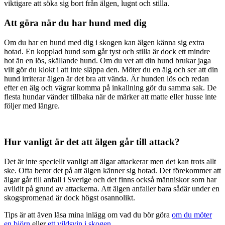
viktigare att söka sig bort från älgen, lugnt och stilla.
Att göra när du har hund med dig
Om du har en hund med dig i skogen kan älgen känna sig extra
hotad. En kopplad hund som går tyst och stilla är dock ett mindre
hot än en lös, skällande hund. Om du vet att din hund brukar jaga
vilt gör du klokt i att inte släppa den. Möter du en älg och ser att din
hund irriterar älgen är det bra att vända. Är hunden lös och redan
efter en älg och vägrar komma på inkallning gör du samma sak. De
flesta hundar vänder tillbaka när de märker att matte eller husse inte
följer med längre.
Hur vanligt är det att älgen går till attack?
Det är inte speciellt vanligt att älgar attackerar men det kan trots allt
ske. Ofta beror det på att älgen känner sig hotad. Det förekommer att
älgar går till anfall i Sverige och det finns också människor som har
avlidit på grund av attackerna. Att älgen anfaller bara sådär under en
skogspromenad är dock högst osannolikt.
Tips är att även läsa mina inlägg om vad du bör göra
om du möter
en björn
eller
ett vildsvin i skogen
.