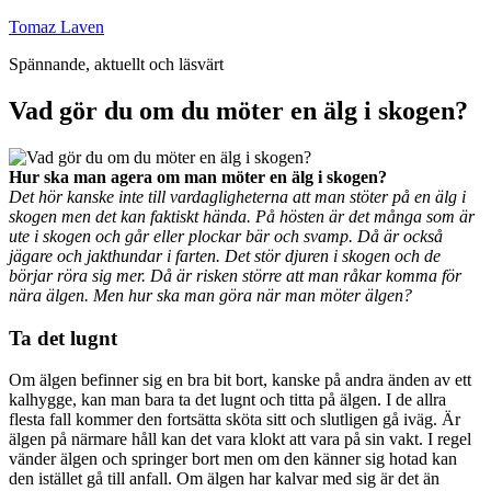
Hoppa
Tomaz Laven
till
Spännande, aktuellt och läsvärt
innehåll
Vad gör du om du möter en älg i skogen?
Hur ska man agera om man möter en älg i skogen?
Det hör kanske inte till vardagligheterna att man stöter på en älg i
skogen men det kan faktiskt hända. På hösten är det många som är
ute i skogen och går eller plockar bär och svamp. Då är också
jägare och jakthundar i farten. Det stör djuren i skogen och de
börjar röra sig mer. Då är risken större att man råkar komma för
nära älgen. Men hur ska man göra när man möter älgen?
Ta det lugnt
Om älgen befinner sig en bra bit bort, kanske på andra änden av ett
kalhygge, kan man bara ta det lugnt och titta på älgen. I de allra
flesta fall kommer den fortsätta sköta sitt och slutligen gå iväg. Är
älgen på närmare håll kan det vara klokt att vara på sin vakt. I regel
vänder älgen och springer bort men om den känner sig hotad kan
den istället gå till anfall. Om älgen har kalvar med sig är det än