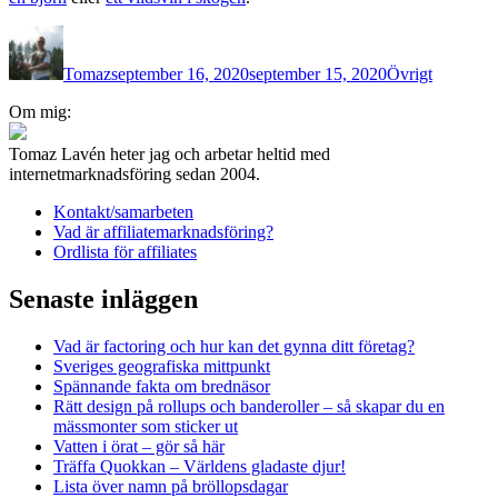
Författare
Publicerat
Kategorier
den
Tomaz
september 16, 2020
september 15, 2020
Övrigt
Inläggsnavigering
Om mig:
Tomaz Lavén heter jag och arbetar heltid med
internetmarknadsföring sedan 2004.
Kontakt/samarbeten
Vad är affiliatemarknadsföring?
Ordlista för affiliates
Senaste inläggen
Vad är factoring och hur kan det gynna ditt företag?
Sveriges geografiska mittpunkt
Spännande fakta om brednäsor
Rätt design på rollups och banderoller – så skapar du en
mässmonter som sticker ut
Vatten i örat – gör så här
Träffa Quokkan – Världens gladaste djur!
Lista över namn på bröllopsdagar