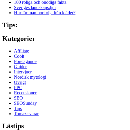
100 roliga och onödiga fakta
Sveriges landskapsdjur
Hur får man bort olja från kläder?
Tips:
Kategorier
Affiliate
Coolt
Företagande
Guider
Intervjuer
Nordisk mytologi
Övrigt
PPC
Recensioner
SEO
SEOSunday
Tips
Tomaz svarar
Lästips