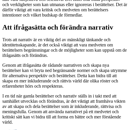
och verkligheter som kan utmanas eller ignoreras i berättelser. Det är
därför viktigt att vara kritisk och medveten om berättelsers
intentioner och vilket budskap de förmedlar.
Att ifrågasätta och förändra narrativ
Trots att narrativ är en viktig del av mänskligt tänkande och
identitetsskapande, är det också viktigt att vara medveten om
berättelsers begränsningar och de möjligheter som kan uppstå om de
ifrågasätts och förändras.
Genom att ifrågasätta de rådande narrativen och skapa nya
berättelser kan vi bryta ned begränsande normer och skapa utrymme
för alternativa perspektiv och berättelser. Detta kan bidra till att
skapa en mer inkluderande och rättvis värld där olika röster och
erfarenheter hörs och respekteras.
I en tid när gamla berättelser och narrativ ställs in i takt med att
samhället utvecklas och förändras, är det viktigt att framhäva vikten
av att skapa och dela berättelser som är inkluderande, rättvisa och
meningsfulla. Genom att använda narrativet på ett medvetet och
kritiskt sätt kan vi bidra till att forma en bättre och mer förstående
värld.