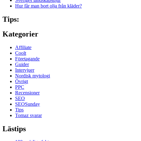
Sveriges landskapsdjur
Hur får man bort olja från kläder?
Tips:
Kategorier
Affiliate
Coolt
Företagande
Guider
Intervjuer
Nordisk mytologi
Övrigt
PPC
Recensioner
SEO
SEOSunday
Tips
Tomaz svarar
Lästips