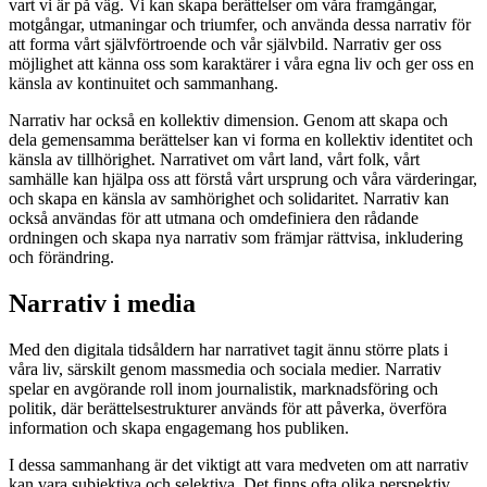
vart vi är på väg. Vi kan skapa berättelser om våra framgångar,
motgångar, utmaningar och triumfer, och använda dessa narrativ för
att forma vårt självförtroende och vår självbild. Narrativ ger oss
möjlighet att känna oss som karaktärer i våra egna liv och ger oss en
känsla av kontinuitet och sammanhang.
Narrativ har också en kollektiv dimension. Genom att skapa och
dela gemensamma berättelser kan vi forma en kollektiv identitet och
känsla av tillhörighet. Narrativet om vårt land, vårt folk, vårt
samhälle kan hjälpa oss att förstå vårt ursprung och våra värderingar,
och skapa en känsla av samhörighet och solidaritet. Narrativ kan
också användas för att utmana och omdefiniera den rådande
ordningen och skapa nya narrativ som främjar rättvisa, inkludering
och förändring.
Narrativ i media
Med den digitala tidsåldern har narrativet tagit ännu större plats i
våra liv, särskilt genom massmedia och sociala medier. Narrativ
spelar en avgörande roll inom journalistik, marknadsföring och
politik, där berättelsestrukturer används för att påverka, överföra
information och skapa engagemang hos publiken.
I dessa sammanhang är det viktigt att vara medveten om att narrativ
kan vara subjektiva och selektiva. Det finns ofta olika perspektiv