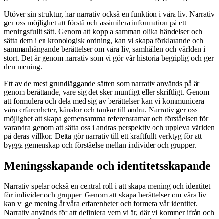
Utöver sin struktur, har narrativ också en funktion i våra liv. Narrativ
ger oss möjlighet att förstå och assimilera information på ett
meningsfullt sätt. Genom att koppla samman olika händelser och
sätta dem i en kronologisk ordning, kan vi skapa förklarande och
sammanhängande berättelser om våra liv, samhällen och världen i
stort. Det är genom narrativ som vi gör vår historia begriplig och ger
den mening.
Ett av de mest grundläggande sätten som narrativ används på är
genom berättande, vare sig det sker muntligt eller skriftligt. Genom
att formulera och dela med sig av berättelser kan vi kommunicera
våra erfarenheter, känslor och tankar till andra. Narrativ ger oss
möjlighet att skapa gemensamma referensramar och förståelsen för
varandra genom att sätta oss i andras perspektiv och uppleva världen
på deras villkor. Detta gör narrativ till ett kraftfullt verktyg för att
bygga gemenskap och förståelse mellan individer och grupper.
Meningsskapande och identitetsskapande
Narrativ spelar också en central roll i att skapa mening och identitet
för individer och grupper. Genom att skapa berättelser om våra liv
kan vi ge mening åt våra erfarenheter och formera vår identitet.
Narrativ används för att definiera vem vi är, där vi kommer ifrån och