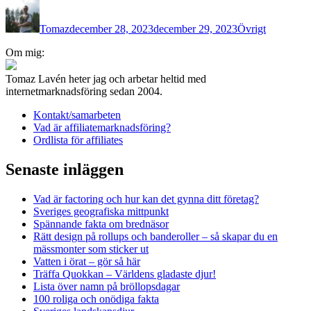
Författare
Publicerat
Kategorier
den
Tomaz
december 28, 2023
december 29, 2023
Övrigt
Inläggsnavigering
Om mig:
Tomaz Lavén heter jag och arbetar heltid med
internetmarknadsföring sedan 2004.
Kontakt/samarbeten
Vad är affiliatemarknadsföring?
Ordlista för affiliates
Senaste inläggen
Vad är factoring och hur kan det gynna ditt företag?
Sveriges geografiska mittpunkt
Spännande fakta om brednäsor
Rätt design på rollups och banderoller – så skapar du en
mässmonter som sticker ut
Vatten i örat – gör så här
Träffa Quokkan – Världens gladaste djur!
Lista över namn på bröllopsdagar
100 roliga och onödiga fakta