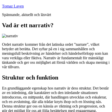
Hoppa
Tomaz Laven
till
Spännande, aktuellt och läsvärt
innehåll
Vad är ett narrativ?
Ordet narrativ kommer från det latinska ordet ”narrare”, vilket
betyder att berätta. Det syftar på en i sig sammanhållen och
meningsfull beskrivning av händelser och händelseförlopp som kan
vara verkliga eller fiktiva. Narrativ är fundamentalt för mänskligt
tänkande och ger oss möjlighet att förstå världen och skapa mening i
vår tillvaro.
Struktur och funktion
En grundläggande egenskap hos narrativ är dess struktur. Det består
av en inledning, där karaktärer och den inledande situationen
introduceras, en mittpunkt, där handlingen utvecklas och eskalerar,
och en avslutning, där alla trådar knyts ihop och en lösning nås.
Denna struktur ger oss en känsla av riktning och progression, och
gör det möjligt för oss att följa berättelsen med engagemang.