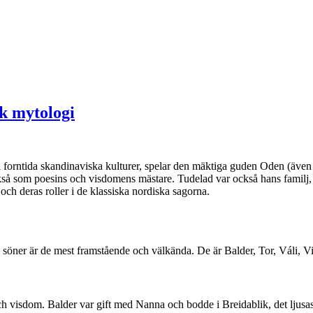
k mytologi
n forntida skandinaviska kulturer, spelar den mäktiga guden Oden (även 
 som poesins och visdomens mästare. Tudelad var också hans familj, fr
 och deras roller i de klassiska nordiska sagorna.
s söner är de mest framstående och välkända. De är Balder, Tor, Váli, V
h visdom. Balder var gift med Nanna och bodde i Breidablik, det ljusas