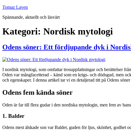
Hoppa
Tomaz Laven
till
Spännande, aktuellt och läsvärt
innehåll
Kategori:
Nordisk mytologi
Odens söner: Ett fördjupande dyk i Nordis
I nordisk mytologi, som omfattar trosuppfattningar och berättelser frå
Oden var mångfacetterad – känd som en krigs- och dödsgud, men också
och egenskaper. I denna artikel tar vi en detaljerad titt på Odens söner
Odens fem kända söner
Oden är far till flera gudar i den nordiska mytologin, men fem av han
1. Balder
Odens mest älskade son var Balder, guden för ljus, skönhet, godhet oc