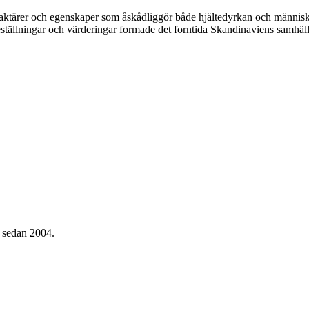
ktärer och egenskaper som åskådliggör både hjältedyrkan och människan
öreställningar och värderingar formade det forntida Skandinaviens samhäll
g sedan 2004.