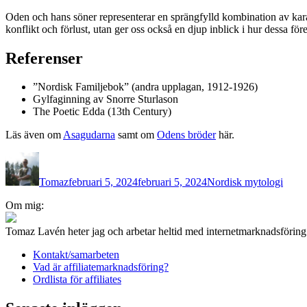
Oden och hans söner representerar en sprängfylld kombination av kara
konflikt och förlust, utan ger oss också en djup inblick i hur dessa f
Referenser
”Nordisk Familjebok” (andra upplagan, 1912-1926)
Gylfaginning av Snorre Sturlason
The Poetic Edda (13th Century)
Läs även om
Asagudarna
samt om
Odens bröder
här.
Författare
Publicerat
Kategorier
den
Tomaz
februari 5, 2024
februari 5, 2024
Nordisk mytologi
Om mig:
Tomaz Lavén heter jag och arbetar heltid med internetmarknadsförin
Kontakt/samarbeten
Vad är affiliatemarknadsföring?
Ordlista för affiliates