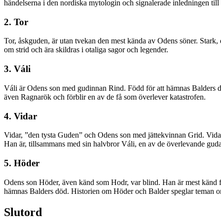
händelserna i den nordiska mytologin och signalerade inledningen till
2. Tor
Tor, åskguden, är utan tvekan den mest kända av Odens söner. Stark, d
om strid och ära skildras i otaliga sagor och legender.
3. Váli
Váli är Odens son med gudinnan Rind. Född för att hämnas Balders dö
även Ragnarök och förblir en av de få som överlever katastrofen.
4. Vidar
Vidar, ”den tysta Guden” och Odens son med jättekvinnan Grid. Vidar 
Han är, tillsammans med sin halvbror Váli, en av de överlevande gud
5. Höder
Odens son Höder, även känd som Hodr, var blind. Han är mest känd för 
hämnas Balders död. Historien om Höder och Balder speglar teman om
Slutord