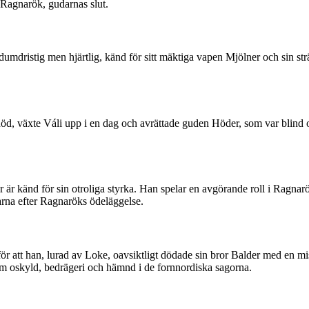
 Ragnarök, gudarnas slut.
umdristig men hjärtlig, känd för sitt mäktiga vapen Mjölner och sin st
d, växte Váli upp i en dag och avrättade guden Höder, som var blind o
är känd för sin otroliga styrka. Han spelar en avgörande roll i Ragna
arna efter Ragnaröks ödeläggelse.
att han, lurad av Loke, oavsiktligt dödade sin bror Balder med en mist
 oskyld, bedrägeri och hämnd i de fornnordiska sagorna.