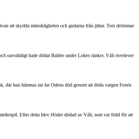
rävan att skydda mänskligheten och gudarna från jättar. Tors drömmar
ch oavsiktligt hade dödat Balder under Lokes ränker. Váli överlever
rök, där han hämnas sin far Odens död genom att döda vargen Fenrir.
eltenpil. Efter detta blev Höder dödad av Váli, som var född för att