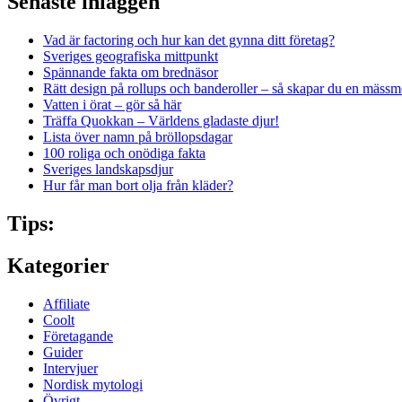
Senaste inläggen
Vad är factoring och hur kan det gynna ditt företag?
Sveriges geografiska mittpunkt
Spännande fakta om brednäsor
Rätt design på rollups och banderoller – så skapar du en mässm
Vatten i örat – gör så här
Träffa Quokkan – Världens gladaste djur!
Lista över namn på bröllopsdagar
100 roliga och onödiga fakta
Sveriges landskapsdjur
Hur får man bort olja från kläder?
Tips:
Kategorier
Affiliate
Coolt
Företagande
Guider
Intervjuer
Nordisk mytologi
Övrigt