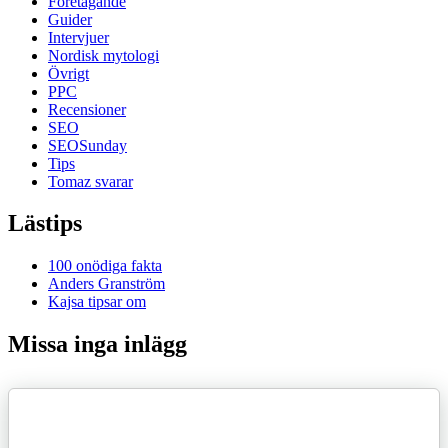
Företagande
Guider
Intervjuer
Nordisk mytologi
Övrigt
PPC
Recensioner
SEO
SEOSunday
Tips
Tomaz svarar
Lästips
100 onödiga fakta
Anders Granström
Kajsa tipsar om
Missa inga inlägg