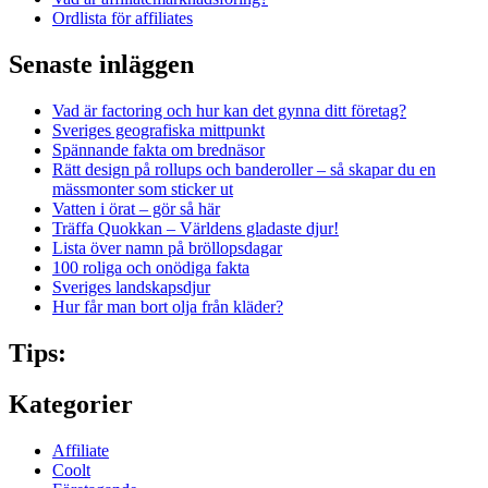
Ordlista för affiliates
Senaste inläggen
Vad är factoring och hur kan det gynna ditt företag?
Sveriges geografiska mittpunkt
Spännande fakta om brednäsor
Rätt design på rollups och banderoller – så skapar du en
mässmonter som sticker ut
Vatten i örat – gör så här
Träffa Quokkan – Världens gladaste djur!
Lista över namn på bröllopsdagar
100 roliga och onödiga fakta
Sveriges landskapsdjur
Hur får man bort olja från kläder?
Tips:
Kategorier
Affiliate
Coolt