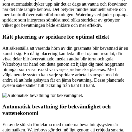
som automatiskt dyker upp när det är dags att vattna och försvinner
när det inte längre behövs. Det betyder mindre manuellt arbete och
mer kontroll över vattenförbrukningen. Waterboys erbjuder pop-up-
spridare som integreras sömlöst med olika storlekar av grönytor,
vilket gör bevattningen både enklare och mer effektiv.
Rätt placering av spridare för optimal effekt
Att säkerställa att varenda hörn av din gräsmatta blir bevattnad är en
konst i sig. En dålig placering kan leda till ett ojämnt resultat, där
vissa delar blir övervattnade medan andra blir torra och gula.
Waterboys tar hand om detta genom att hjälpa dig med noggranna
ritningar som visar exakt var varje spridare ska placeras. Med
välplanerade system kan varje spridare arbeta i samspel med de
andra så att hela gräsytan får en jämn bevattning. Dessa planerade
system säkerställer full täckning från kant till kant.
Automatisk bevattning för bekvämlighet och
vattenekonomi
En av de största fördelarna med moderna bevattningssystem är
automatiken. Waterboys gör det möjligt genom att erbjuda smarta,