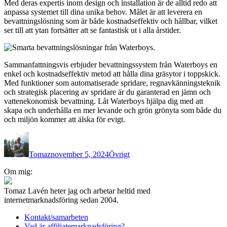
Med deras expertis inom design och installation är de alltid redo att
anpassa systemet till dina unika behov. Målet är att leverera en
bevattningslösning som är både kostnadseffektiv och hållbar, vilket
ser till att ytan fortsätter att se fantastisk ut i alla årstider.
Sammanfattningsvis erbjuder bevattningssystem från Waterboys en
enkel och kostnadseffektiv metod att hålla dina gräsytor i toppskick.
Med funktioner som automatiserade spridare, regnavkänningsteknik
och strategisk placering av spridare är du garanterad en jämn och
vattenekonomisk bevattning. Låt Waterboys hjälpa dig med att
skapa och underhålla en mer levande och grön grönyta som både du
och miljön kommer att älska för evigt.
Författare
Publicerat
Kategorier
den
Tomaz
november 5, 2024
Övrigt
Inläggsnavigering
Om mig:
Tomaz Lavén heter jag och arbetar heltid med
internetmarknadsföring sedan 2004.
Kontakt/samarbeten
Vad är affiliatemarknadsföring?