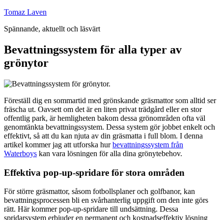
Hoppa
Tomaz Laven
till
Spännande, aktuellt och läsvärt
innehåll
Bevattningssystem för alla typer av
grönytor
Föreställ dig en sommartid med grönskande gräsmattor som alltid ser
fräscha ut. Oavsett om det är en liten privat trädgård eller en stor
offentlig park, är hemligheten bakom dessa grönområden ofta väl
genomtänkta bevattningssystem. Dessa system gör jobbet enkelt och
effektivt, så att du kan njuta av din gräsmatta i full blom. I denna
artikel kommer jag att utforska hur
bevattningssystem från
Waterboys
kan vara lösningen för alla dina grönytebehov.
Effektiva pop-up-spridare för stora områden
För större gräsmattor, såsom fotbollsplaner och golfbanor, kan
bevattningsprocessen bli en svårhanterlig uppgift om den inte görs
rätt. Här kommer pop-up-spridare till undsättning. Dessa
spridarsystem erbjuder en permanent och kostnadseffektiv lösning