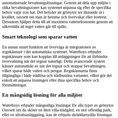
automatiserade bevattningslösningar. Genom att dela upp miljön i
olika bevattningszoner kan systemet anpassa sig efter de specifika
behov varje zon har. Det betyder att grönytor ser liknande ut i
kvalitet, oavsett om man är hemma och övervakar eller bortrest.
Dessutom hjälper detta till att maximera vattenekonomin genom att
säkerställa att inget vatten går till spillo.
Smart teknologi som sparar vatten
En annan smart funktion att överväga är integrationen av
regnkännare i det automatiska systemet. Waterboys erbjuder
regnkännare som kan kopplas till anläggningen för att förhindra
övervattning när det regnar naturligt. Detta avancerade system
känner automatiskt av när det regnar och stoppar bevattningen,
vilket sparar både vatten och pengar. Regnkännarna finns
tillgängliga i både trådlösa och trådbundna varianter, vilket gör det
enkelt att anpassa lösningen efter dina specifika behov och
förutsättningar.
En mångsidig lösning för alla miljöer
Waterboys erbjuder mångsidiga lösningar för alla typer av grönytor.
Oavsett om du sköter en liten villa-trädgård, en stor offentlig park,
eller en idrottsanläggning, kan de erbjuda skräddarsydda lösningar.