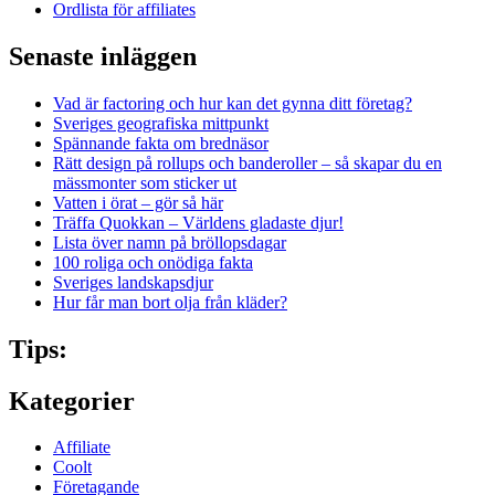
Ordlista för affiliates
Senaste inläggen
Vad är factoring och hur kan det gynna ditt företag?
Sveriges geografiska mittpunkt
Spännande fakta om brednäsor
Rätt design på rollups och banderoller – så skapar du en
mässmonter som sticker ut
Vatten i örat – gör så här
Träffa Quokkan – Världens gladaste djur!
Lista över namn på bröllopsdagar
100 roliga och onödiga fakta
Sveriges landskapsdjur
Hur får man bort olja från kläder?
Tips:
Kategorier
Affiliate
Coolt
Företagande