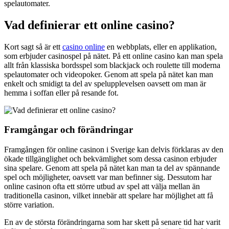
spelautomater.
Vad definierar ett online casino?
Kort sagt så är ett
casino online
en webbplats, eller en applikation,
som erbjuder casinospel på nätet. På ett online casino kan man spela
allt från klassiska bordsspel som blackjack och roulette till moderna
spelautomater och videopoker. Genom att spela på nätet kan man
enkelt och smidigt ta del av spelupplevelsen oavsett om man är
hemma i soffan eller på resande fot.
Framgångar och förändringar
Framgången för online casinon i Sverige kan delvis förklaras av den
ökade tillgänglighet och bekvämlighet som dessa casinon erbjuder
sina spelare. Genom att spela på nätet kan man ta del av spännande
spel och möjligheter, oavsett var man befinner sig. Dessutom har
online casinon ofta ett större utbud av spel att välja mellan än
traditionella casinon, vilket innebär att spelare har möjlighet att få
större variation.
En av de största förändringarna som har skett på senare tid har varit