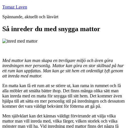
Hoppa
Tomaz Laven
till
Spännande, aktuellt och läsvärt
innehåll
Så inreder du med snygga mattor
Med mattor kan man skapa en trevligare miljö och även göra
inredningen mer personlig. Mattor kan göra en stor skillnad på hur
ett rum kan uppfattas. Man kan ge sitt hem ett ordentligt lyft genom
att inreda med mattor.
En matta kan få ett rum att se större ut, kan rama in rummet och få
alla möbler att smälta bättre ihop. Det finns många olika sätt man
kan inreda med en matta för snygga till sitt hem. Det kommer även
hjälpa till att sätta en mer personlig stil på inredningen och dessutom
kommer det vara väldigt bekvämt för fötterna att gå på.
Men självklart kan det kännas väldigt förvirrande att välja vilka
mattor man vill inreda med, vilka färger, vilken storlek och vilka
mönster man vill ha. Vid inredning med mattor finns det några få