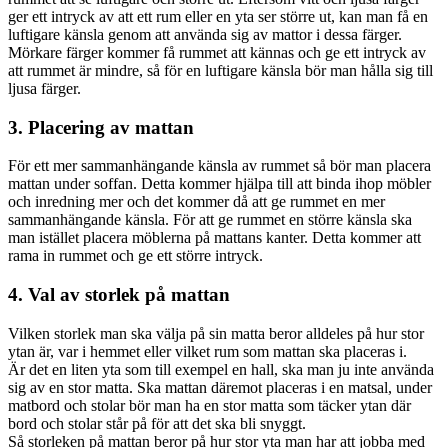
ger ett intryck av att ett rum eller en yta ser större ut, kan man få en
luftigare känsla genom att använda sig av mattor i dessa färger.
Mörkare färger kommer få rummet att kännas och ge ett intryck av
att rummet är mindre, så för en luftigare känsla bör man hålla sig till
ljusa färger.
3. Placering av mattan
För ett mer sammanhängande känsla av rummet så bör man placera
mattan under soffan. Detta kommer hjälpa till att binda ihop möbler
och inredning mer och det kommer då att ge rummet en mer
sammanhängande känsla. För att ge rummet en större känsla ska
man istället placera möblerna på mattans kanter. Detta kommer att
rama in rummet och ge ett större intryck.
4. Val av storlek på mattan
Vilken storlek man ska välja på sin matta beror alldeles på hur stor
ytan är, var i hemmet eller vilket rum som mattan ska placeras i.
Är det en liten yta som till exempel en hall, ska man ju inte använda
sig av en stor matta. Ska mattan däremot placeras i en matsal, under
matbord och stolar bör man ha en stor matta som täcker ytan där
bord och stolar står på för att det ska bli snyggt.
Så storleken på mattan beror på hur stor yta man har att jobba med