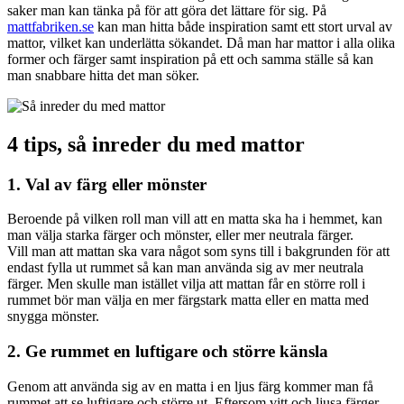
saker man kan tänka på för att göra det lättare för sig. På
mattfabriken.se
kan man hitta både inspiration samt ett stort urval av
mattor, vilket kan underlätta sökandet. Då man har mattor i alla olika
former och färger samt inspiration på ett och samma ställe så kan
man snabbare hitta det man söker.
4 tips, så inreder du med mattor
1. Val av färg eller mönster
Beroende på vilken roll man vill att en matta ska ha i hemmet, kan
man välja starka färger och mönster, eller mer neutrala färger.
Vill man att mattan ska vara något som syns till i bakgrunden för att
endast fylla ut rummet så kan man använda sig av mer neutrala
färger. Men skulle man istället vilja att mattan får en större roll i
rummet bör man välja en mer färgstark matta eller en matta med
snygga mönster.
2. Ge rummet en luftigare och större känsla
Genom att använda sig av en matta i en ljus färg kommer man få
rummet att se luftigare och större ut. Eftersom vitt och ljusa färger