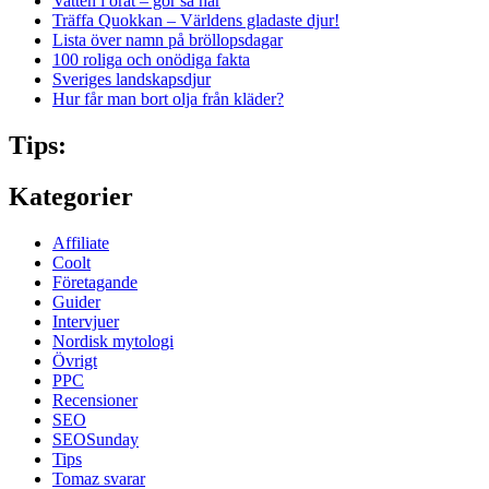
Vatten i örat – gör så här
Träffa Quokkan – Världens gladaste djur!
Lista över namn på bröllopsdagar
100 roliga och onödiga fakta
Sveriges landskapsdjur
Hur får man bort olja från kläder?
Tips:
Kategorier
Affiliate
Coolt
Företagande
Guider
Intervjuer
Nordisk mytologi
Övrigt
PPC
Recensioner
SEO
SEOSunday
Tips
Tomaz svarar