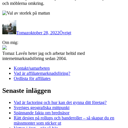
och möblerna omkring.
Författare
Publicerat
Kategorier
den
Tomaz
oktober 28, 2022
Övrigt
Inläggsnavigering
Om mig:
Tomaz Lavén heter jag och arbetar heltid med
internetmarknadsföring sedan 2004.
Kontakt/samarbeten
Vad är affiliatemarknadsföring?
Ordlista för affiliates
Senaste inläggen
Vad är factoring och hur kan det gynna ditt företag?
Sveriges geografiska mittpunkt
Spännande fakta om brednäsor
Rätt design på rollups och banderoller – så skapar du en
mässmonter som sticker ut