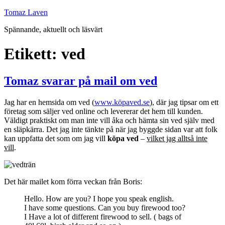
Hoppa
Tomaz Laven
till
Spännande, aktuellt och läsvärt
innehåll
Etikett:
ved
Tomaz svarar på mail om ved
Jag har en hemsida om ved (
www.köpaved.se
), där jag tipsar om ett
företag som säljer ved online och levererar det hem till kunden.
Väldigt praktiskt om man inte vill åka och hämta sin ved själv med
en släpkärra. Det jag inte tänkte på när jag byggde sidan var att folk
kan uppfatta det som om jag vill
köpa ved
–
vilket jag alltså inte
vill
.
Det här mailet kom förra veckan från Boris:
Hello. How are you? I hope you speak english.
I have some questions. Can you buy firewood too?
I Have a lot of different firewood to sell. ( bags of