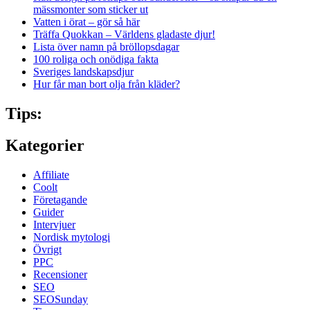
mässmonter som sticker ut
Vatten i örat – gör så här
Träffa Quokkan – Världens gladaste djur!
Lista över namn på bröllopsdagar
100 roliga och onödiga fakta
Sveriges landskapsdjur
Hur får man bort olja från kläder?
Tips:
Kategorier
Affiliate
Coolt
Företagande
Guider
Intervjuer
Nordisk mytologi
Övrigt
PPC
Recensioner
SEO
SEOSunday