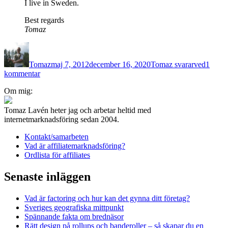
I live in Sweden.
Best regards
Tomaz
Författare
Publicerat
Kategorier
Etiketter
den
Tomaz
maj 7, 2012
december 16, 2020
Tomaz svarar
ved
1
till
kommentar
Tomaz
Om mig:
svarar
på
mail
Tomaz Lavén heter jag och arbetar heltid med
om
internetmarknadsföring sedan 2004.
ved
Kontakt/samarbeten
Vad är affiliatemarknadsföring?
Ordlista för affiliates
Senaste inläggen
Vad är factoring och hur kan det gynna ditt företag?
Sveriges geografiska mittpunkt
Spännande fakta om brednäsor
Rätt design på rollups och banderoller – så skapar du en