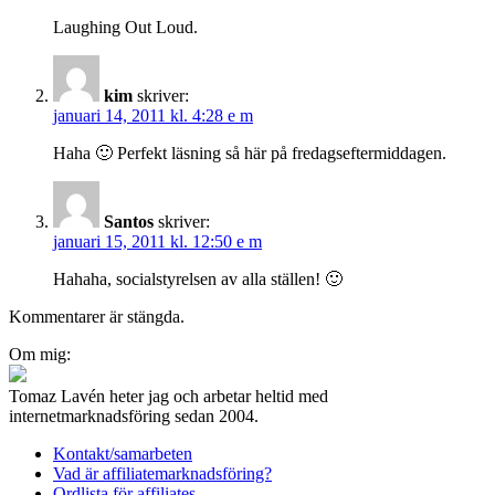
Laughing Out Loud.
kim
skriver:
januari 14, 2011 kl. 4:28 e m
Haha 🙂 Perfekt läsning så här på fredagseftermiddagen.
Santos
skriver:
januari 15, 2011 kl. 12:50 e m
Hahaha, socialstyrelsen av alla ställen! 🙂
Kommentarer är stängda.
Inläggsnavigering
Om mig:
Tomaz Lavén heter jag och arbetar heltid med
internetmarknadsföring sedan 2004.
Kontakt/samarbeten
Vad är affiliatemarknadsföring?
Ordlista för affiliates