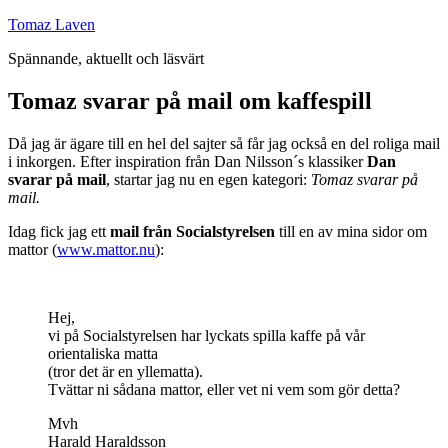
Hoppa
Tomaz Laven
till
Spännande, aktuellt och läsvärt
innehåll
Tomaz svarar på mail om kaffespill
Då jag är ägare till en hel del sajter så får jag också en del roliga mail
i inkorgen. Efter inspiration från Dan Nilsson´s klassiker
Dan
svarar på mail
, startar jag nu en egen kategori:
Tomaz svarar på
mail.
Idag fick jag ett
mail från Socialstyrelsen
till en av mina sidor om
mattor (
www.mattor.nu
):
Hej,
vi på Socialstyrelsen har lyckats spilla kaffe på vår
orientaliska matta
(tror det är en yllematta).
Tvättar ni sådana mattor, eller vet ni vem som gör detta?
Mvh
Harald Haraldsson