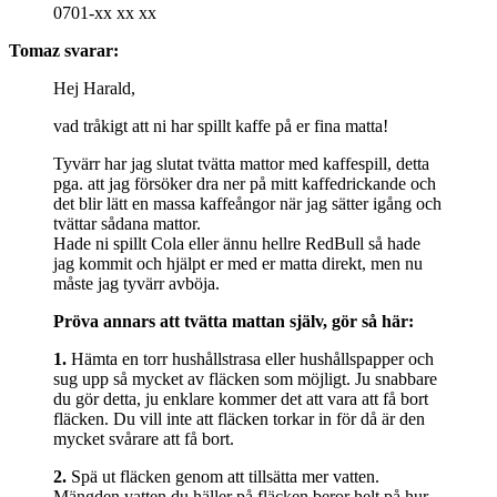
0701-xx xx xx
Tomaz svarar:
Hej Harald,
vad tråkigt att ni har spillt kaffe på er fina matta!
Tyvärr har jag slutat tvätta mattor med kaffespill, detta
pga. att jag försöker dra ner på mitt kaffedrickande och
det blir lätt en massa kaffeångor när jag sätter igång och
tvättar sådana mattor.
Hade ni spillt Cola eller ännu hellre RedBull så hade
jag kommit och hjälpt er med er matta direkt, men nu
måste jag tyvärr avböja.
Pröva annars att tvätta mattan själv, gör så här:
1.
Hämta en torr hushållstrasa eller hushållspapper och
sug upp så mycket av fläcken som möjligt. Ju snabbare
du gör detta, ju enklare kommer det att vara att få bort
fläcken. Du vill inte att fläcken torkar in för då är den
mycket svårare att få bort.
2.
Spä ut fläcken genom att tillsätta mer vatten.
Mängden vatten du häller på fläcken beror helt på hur