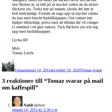
stor fläcken är, så häll på så mycket vatten att du täcker
fläckens yta. Torka inte på mattan, såvida det inte är
helt nödvändigt. Fortsätt att suga upp så mycket vätska
du kan med fräscht hushållspapper. Om vattnet inte
hjälper tillräckligt, pröva med att tillsätta lite vit vinäger
(1 matsked i ett glas vatten). Täck fläckens yta och sug
upp med hushållspapper.
Lycka till!
Mvh
Tomaz Lavén
Författare
Publicerat
Kategorier
den
Tomaz
januari 14, 2011
december 16, 2020
Tomaz svarar
3 reaktioner till “Tomaz svarar på mail
om kaffespill”
Nabil
skriver:
januari 14, 2011 kl. 2:36 e m