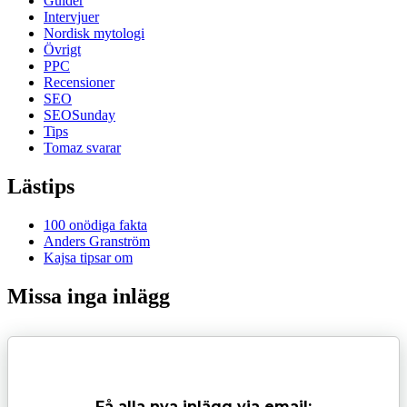
Guider
Intervjuer
Nordisk mytologi
Övrigt
PPC
Recensioner
SEO
SEOSunday
Tips
Tomaz svarar
Lästips
100 onödiga fakta
Anders Granström
Kajsa tipsar om
Missa inga inlägg
Få alla nya inlägg via email: