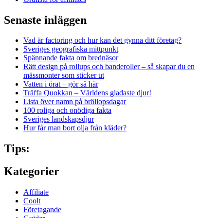
Senaste inläggen
Vad är factoring och hur kan det gynna ditt företag?
Sveriges geografiska mittpunkt
Spännande fakta om brednäsor
Rätt design på rollups och banderoller – så skapar du en
mässmonter som sticker ut
Vatten i örat – gör så här
Träffa Quokkan – Världens gladaste djur!
Lista över namn på bröllopsdagar
100 roliga och onödiga fakta
Sveriges landskapsdjur
Hur får man bort olja från kläder?
Tips:
Kategorier
Affiliate
Coolt
Företagande