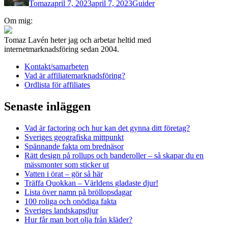
Tomaz
april 7, 2023
april 7, 2023
Guider
Inläggsnavigering
Om mig:
Tomaz Lavén heter jag och arbetar heltid med
internetmarknadsföring sedan 2004.
Kontakt/samarbeten
Vad är affiliatemarknadsföring?
Ordlista för affiliates
Senaste inläggen
Vad är factoring och hur kan det gynna ditt företag?
Sveriges geografiska mittpunkt
Spännande fakta om brednäsor
Rätt design på rollups och banderoller – så skapar du en
mässmonter som sticker ut
Vatten i örat – gör så här
Träffa Quokkan – Världens gladaste djur!
Lista över namn på bröllopsdagar
100 roliga och onödiga fakta
Sveriges landskapsdjur
Hur får man bort olja från kläder?