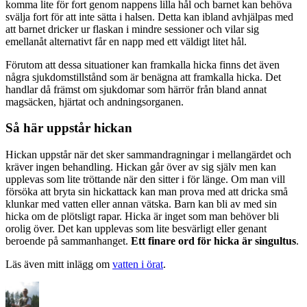
komma lite för fort genom nappens lilla hål och barnet kan behöva
svälja fort för att inte sätta i halsen. Detta kan ibland avhjälpas med
att barnet dricker ur flaskan i mindre sessioner och vilar sig
emellanåt alternativt får en napp med ett väldigt litet hål.
Förutom att dessa situationer kan framkalla hicka finns det även
några sjukdomstillstånd som är benägna att framkalla hicka. Det
handlar då främst om sjukdomar som härrör från bland annat
magsäcken, hjärtat och andningsorganen.
Så här uppstår hickan
Hickan uppstår när det sker sammandragningar i mellangärdet och
kräver ingen behandling. Hickan går över av sig själv men kan
upplevas som lite tröttande när den sitter i för länge. Om man vill
försöka att bryta sin hickattack kan man prova med att dricka små
klunkar med vatten eller annan vätska. Barn kan bli av med sin
hicka om de plötsligt rapar. Hicka är inget som man behöver bli
orolig över. Det kan upplevas som lite besvärligt eller genant
beroende på sammanhanget.
Ett finare ord för hicka är singultus
.
Läs även mitt inlägg om
vatten i örat
.
Författare
Publicerat
Kategorier
den