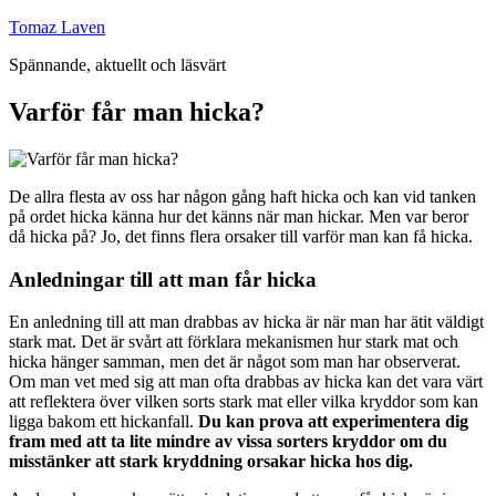
Hoppa
Tomaz Laven
till
Spännande, aktuellt och läsvärt
innehåll
Varför får man hicka?
De allra flesta av oss har någon gång haft hicka och kan vid tanken
på ordet hicka känna hur det känns när man hickar. Men var beror
då hicka på? Jo, det finns flera orsaker till varför man kan få hicka.
Anledningar till att man får hicka
En anledning till att man drabbas av hicka är när man har ätit väldigt
stark mat. Det är svårt att förklara mekanismen hur stark mat och
hicka hänger samman, men det är något som man har observerat.
Om man vet med sig att man ofta drabbas av hicka kan det vara värt
att reflektera över vilken sorts stark mat eller vilka kryddor som kan
ligga bakom ett hickanfall.
Du kan prova att experimentera dig
fram med att ta lite mindre av vissa sorters kryddor om du
misstänker att stark kryddning orsakar hicka hos dig.