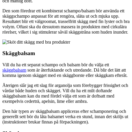
och manlig doft.
Den som föredrar ett kombinerat schampo/balsam bör använda ett
skäggschampo anpassat för att rengöra, släta ut och mjuka upp.
Resultatet blir ett välgroomat, trasselfritt skägg med fin lyster och bra
volym. Oftast ska du dessutom massera in produkten med cirkulära
rörelser, vilket i sig stimulerar såväl skäggstråna som huden inunder.
Skäggbalsam
Vill du ha ett separat schampo och balsam bör du välja ett
skäggbalsam
som är återfuktande och utredande. Då blir det lätt att
komma igenom skägget med en skäggborste eller skäggkam efteråt.
Återigen slår jag ett slag för arganolja som förebygger frissighet och
vårdar både huden och skägget. Vill du ha ett milt doftande
skäggbalsam kan du med fördel välja ett som är doftsatt med
exempelvis cederträ, apelsin, lime eller ambra.
Den här typen av skäggbalsam appliceras efter schamponering och
generellt sett bör du låta balsamet verka en stund, innan det sköljs ut
(instruktioner brukar finnas på förpackningen).