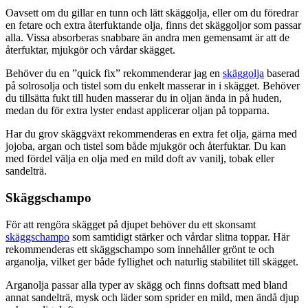
Oavsett om du gillar en tunn och lätt skäggolja, eller om du föredrar
en fetare och extra återfuktande olja, finns det skäggoljor som passar
alla. Vissa absorberas snabbare än andra men gemensamt är att de
återfuktar, mjukgör och vårdar skägget.
Behöver du en ”quick fix” rekommenderar jag en
skäggolja
baserad
på solrosolja och tistel som du enkelt masserar in i skägget. Behöver
du tillsätta fukt till huden masserar du in oljan ända in på huden,
medan du för extra lyster endast applicerar oljan på topparna.
Har du grov skäggväxt rekommenderas en extra fet olja, gärna med
jojoba, argan och tistel som både mjukgör och återfuktar. Du kan
med fördel välja en olja med en mild doft av vanilj, tobak eller
sandelträ.
Skäggschampo
För att rengöra skägget på djupet behöver du ett skonsamt
skäggschampo
som samtidigt stärker och vårdar slitna toppar. Här
rekommenderas ett skäggschampo som innehåller grönt te och
arganolja, vilket ger både fyllighet och naturlig stabilitet till skägget.
Arganolja passar alla typer av skägg och finns doftsatt med bland
annat sandelträ, mysk och läder som sprider en mild, men ändå djup