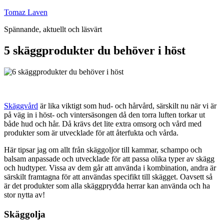
Hoppa
Tomaz Laven
till
Spännande, aktuellt och läsvärt
innehåll
5 skäggprodukter du behöver i höst
Skäggvård
är lika viktigt som hud- och hårvård, särskilt nu när vi är
på väg in i höst- och vintersäsongen då den torra luften torkar ut
både hud och hår. Då krävs det lite extra omsorg och vård med
produkter som är utvecklade för att återfukta och vårda.
Här tipsar jag om allt från skäggoljor till kammar, schampo och
balsam anpassade och utvecklade för att passa olika typer av skägg
och hudtyper. Vissa av dem går att använda i kombination, andra är
särskilt framtagna för att användas specifikt till skägget. Oavsett så
är det produkter som alla skäggprydda herrar kan använda och ha
stor nytta av!
Skäggolja