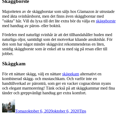
Skäggborste
Majoriteten av de skäggborstar som säljs hos Glamazon är utrustade
med äkta svinhårsborst, men det finns även skäggborstar med
”oäkta” hår. Vill du lyxa till det lite extra bör du välja en
skäggborste
med handtag av päron- eller bokträ.
Fördelen med naturligt svinhår är att det tillhandahåller huden med
naturliga oljor, samtidigt som det motverkar kliande ansiktshår. För
den som har något mindre skäggväxt rekommenderas en liten,
smidig skäggborste som är enkel att ta med sig på resan eller till
jobbet.
Skäggkam
För ett nättare skägg, välj en nättare
skäggkam
alternativt en
kombinerad skägg- och mustaschkam. Och varför inte en
handtillverkad av päronträ, som ger en vacker cognacsbrun nyans
och elegant marmorering! Tänk också på att skäggkammar med fina
tänder och greppvänligt handtag ger extra komfort.
Författare
Publicerat
Kategorier
den
Tomaz
oktober 6, 2020
oktober 6, 2020
Tips
Inläggsnavigering