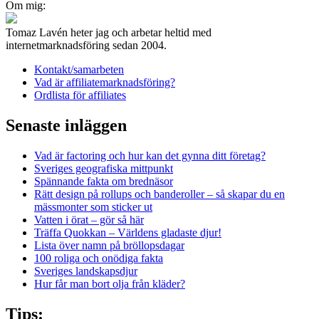
Om mig:
Tomaz Lavén heter jag och arbetar heltid med
internetmarknadsföring sedan 2004.
Kontakt/samarbeten
Vad är affiliatemarknadsföring?
Ordlista för affiliates
Senaste inläggen
Vad är factoring och hur kan det gynna ditt företag?
Sveriges geografiska mittpunkt
Spännande fakta om brednäsor
Rätt design på rollups och banderoller – så skapar du en
mässmonter som sticker ut
Vatten i örat – gör så här
Träffa Quokkan – Världens gladaste djur!
Lista över namn på bröllopsdagar
100 roliga och onödiga fakta
Sveriges landskapsdjur
Hur får man bort olja från kläder?
Tips: