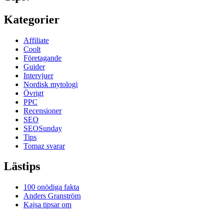
Kategorier
Affiliate
Coolt
Företagande
Guider
Intervjuer
Nordisk mytologi
Övrigt
PPC
Recensioner
SEO
SEOSunday
Tips
Tomaz svarar
Lästips
100 onödiga fakta
Anders Granström
Kajsa tipsar om