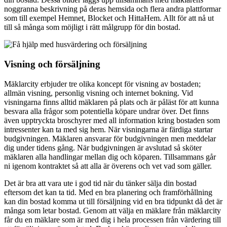
noggranna beskrivning på deras hemsida och flera andra plattformar
som till exempel Hemnet, Blocket och HittaHem. Allt för att nå ut
till så många som möjligt i rätt målgrupp för din bostad.
Visning och försäljning
Mäklarcity erbjuder tre olika koncept för visning av bostaden;
allmän visning, personlig visning och internet bokning. Vid
visningarna finns alltid mäklaren på plats och är påläst för att kunna
besvara alla frågor som potentiella köpare undrar över. Det finns
även upptryckta broschyrer med all information kring bostaden som
intressenter kan ta med sig hem. När visningarna är färdiga startar
budgivningen. Mäklaren ansvarar för budgivningen men meddelar
dig under tidens gång. När budgivningen är avslutad så sköter
mäklaren alla handlingar mellan dig och köparen. Tillsammans går
ni igenom kontraktet så att alla är överens och vet vad som gäller.
Det är bra att vara ute i god tid när du tänker sälja din bostad
eftersom det kan ta tid. Med en bra planering och framförhållning
kan din bostad komma ut till försäljning vid en bra tidpunkt då det är
många som letar bostad. Genom att välja en mäklare från mäklarcity
får du en mäklare som är med dig i hela processen från värdering till