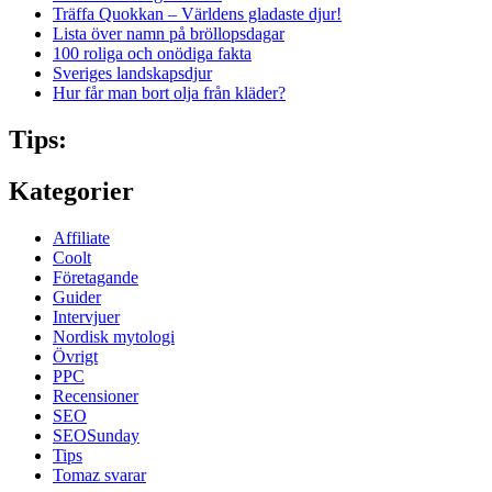
Träffa Quokkan – Världens gladaste djur!
Lista över namn på bröllopsdagar
100 roliga och onödiga fakta
Sveriges landskapsdjur
Hur får man bort olja från kläder?
Tips:
Kategorier
Affiliate
Coolt
Företagande
Guider
Intervjuer
Nordisk mytologi
Övrigt
PPC
Recensioner
SEO
SEOSunday
Tips
Tomaz svarar