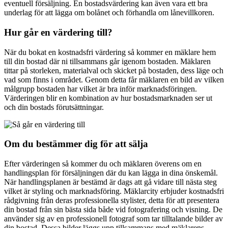
eventuell försäljning. En bostadsvärdering kan även vara ett bra
underlag för att lägga om bolånet och förhandla om lånevillkoren.
Hur går en värdering till?
När du bokat en kostnadsfri värdering så kommer en mäklare hem
till din bostad där ni tillsammans går igenom bostaden. Mäklaren
tittar på storleken, materialval och skicket på bostaden, dess läge och
vad som finns i området. Genom detta får mäklaren en bild av vilken
målgrupp bostaden har vilket är bra inför marknadsföringen.
Värderingen blir en kombination av hur bostadsmarknaden ser ut
och din bostads förutsättningar.
Om du bestämmer dig för att sälja
Efter värderingen så kommer du och mäklaren överens om en
handlingsplan för försäljningen där du kan lägga in dina önskemål.
När handlingsplanen är bestämd är dags att gå vidare till nästa steg
vilket är styling och marknadsföring. Mäklarcity erbjuder kostnadsfri
rådgivning från deras professionella stylister, detta för att presentera
din bostad från sin bästa sida både vid fotografering och visning. De
använder sig av en professionell fotograf som tar tilltalande bilder av
din bostad. Dessa bilder läggs upp tillsammans med mäklarens