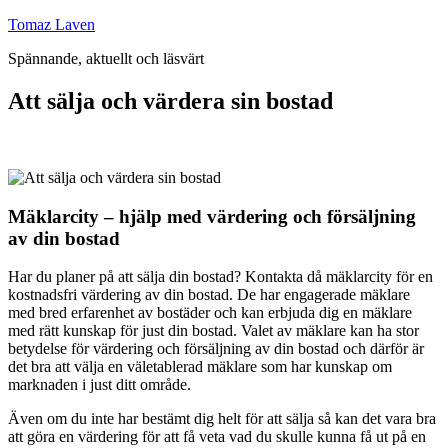
Hoppa
Tomaz Laven
till
Spännande, aktuellt och läsvärt
innehåll
Att sälja och värdera sin bostad
Mäklarcity – hjälp med värdering och försäljning
av din bostad
Har du planer på att sälja din bostad? Kontakta då mäklarcity för en
kostnadsfri värdering av din bostad. De har engagerade mäklare
med bred erfarenhet av bostäder och kan erbjuda dig en mäklare
med rätt kunskap för just din bostad. Valet av mäklare kan ha stor
betydelse för värdering och försäljning av din bostad och därför är
det bra att välja en väletablerad mäklare som har kunskap om
marknaden i just ditt område.
Även om du inte har bestämt dig helt för att sälja så kan det vara bra
att göra en värdering för att få veta vad du skulle kunna få ut på en