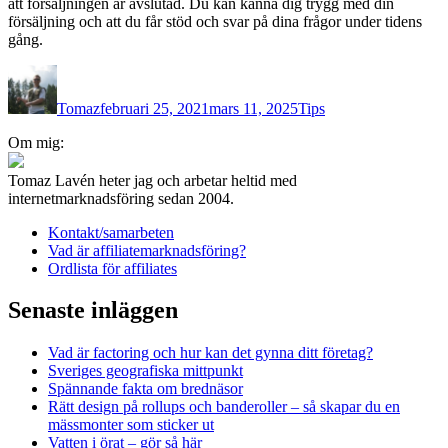
att försäljningen är avslutad. Du kan känna dig trygg med din
försäljning och att du får stöd och svar på dina frågor under tidens
gång.
Författare
Publicerat
Kategorier
den
Tomaz
februari 25, 2021
mars 11, 2025
Tips
Inläggsnavigering
Om mig:
Tomaz Lavén heter jag och arbetar heltid med
internetmarknadsföring sedan 2004.
Kontakt/samarbeten
Vad är affiliatemarknadsföring?
Ordlista för affiliates
Senaste inläggen
Vad är factoring och hur kan det gynna ditt företag?
Sveriges geografiska mittpunkt
Spännande fakta om brednäsor
Rätt design på rollups och banderoller – så skapar du en
mässmonter som sticker ut
Vatten i örat – gör så här