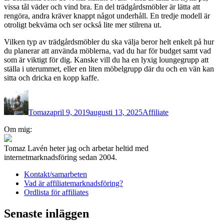
vissa tål väder och vind bra. En del trädgårdsmöbler är lätta att
rengöra, andra kräver knappt något underhåll. En tredje modell är
otroligt bekväma och ser också lite mer stilrena ut.
Vilken typ av trädgårdsmöbler du ska välja beror helt enkelt på hur
du planerar att använda möblerna, vad du har för budget samt vad
som är viktigt för dig. Kanske vill du ha en lyxig loungegrupp att
ställa i uterummet, eller en liten möbelgrupp där du och en vän kan
sitta och dricka en kopp kaffe.
Författare
Publicerat
Kategorier
den
Tomaz
april 9, 2019
augusti 13, 2025
Affiliate
Inläggsnavigering
Om mig:
Tomaz Lavén heter jag och arbetar heltid med
internetmarknadsföring sedan 2004.
Kontakt/samarbeten
Vad är affiliatemarknadsföring?
Ordlista för affiliates
Senaste inläggen