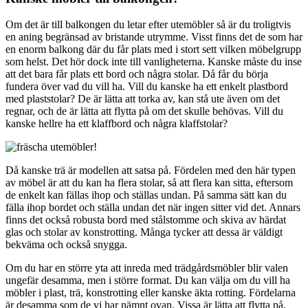
Om det är till balkongen du letar efter utemöbler så är du troligtvis
en aning begränsad av bristande utrymme. Visst finns det de som har
en enorm balkong där du får plats med i stort sett vilken möbelgrupp
som helst. Det hör dock inte till vanligheterna. Kanske måste du inse
att det bara får plats ett bord och några stolar. Då får du börja
fundera över vad du vill ha. Vill du kanske ha ett enkelt plastbord
med plaststolar? De är lätta att torka av, kan stå ute även om det
regnar, och de är lätta att flytta på om det skulle behövas. Vill du
kanske hellre ha ett klaffbord och några klaffstolar?
Då kanske trä är modellen att satsa på. Fördelen med den här typen
av möbel är att du kan ha flera stolar, så att flera kan sitta, eftersom
de enkelt kan fällas ihop och ställas undan. På samma sätt kan du
fälla ihop bordet och ställa undan det när ingen sitter vid det. Annars
finns det också robusta bord med stålstomme och skiva av härdat
glas och stolar av konstrotting. Många tycker att dessa är väldigt
bekväma och också snygga.
Om du har en större yta att inreda med trädgårdsmöbler blir valen
ungefär desamma, men i större format. Du kan välja om du vill ha
möbler i plast, trä, konstrotting eller kanske äkta rotting. Fördelarna
är desamma som de vi har nämnt ovan. Vissa är lätta att flytta på,