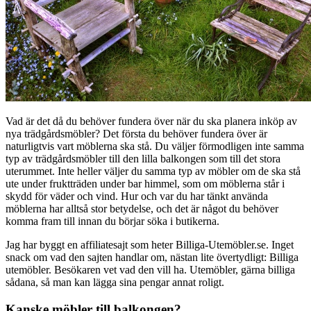
Vad är det då du behöver fundera över när du ska planera inköp av
nya trädgårdsmöbler? Det första du behöver fundera över är
naturligtvis vart möblerna ska stå. Du väljer förmodligen inte samma
typ av trädgårdsmöbler till den lilla balkongen som till det stora
uterummet. Inte heller väljer du samma typ av möbler om de ska stå
ute under fruktträden under bar himmel, som om möblerna står i
skydd för väder och vind. Hur och var du har tänkt använda
möblerna har alltså stor betydelse, och det är något du behöver
komma fram till innan du börjar söka i butikerna.
Jag har byggt en affiliatesajt som heter Billiga-Utemöbler.se. Inget
snack om vad den sajten handlar om, nästan lite övertydligt: Billiga
utemöbler. Besökaren vet vad den vill ha. Utemöbler, gärna billiga
sådana, så man kan lägga sina pengar annat roligt.
Kanske möbler till balkongen?