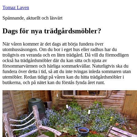
Hoppa
Tomaz Laven
till
Spännande, aktuellt och läsvärt
innehåll
Dags för nya trädgårdsmöbler?
När våren kommer är det dags att börja fundera över
utomhussäsongen. Om du bor i eget hus eller radhus har du
troligtvis en veranda och en liten trädgård. Då vill du förmodligen
också ha trädgårdsmöbler där du kan sitta och njuta av
försommarvärmen och härliga sommarkvällar. Naturligtvis ska du
fundera över detta i tid, så att du inte tvingas inleda sommaren utan
utemöbler. Redan tidigt på våren kan du hitta trädgårdsmöbler i
butikerna, och på nätet kan du förstås fynda året runt.