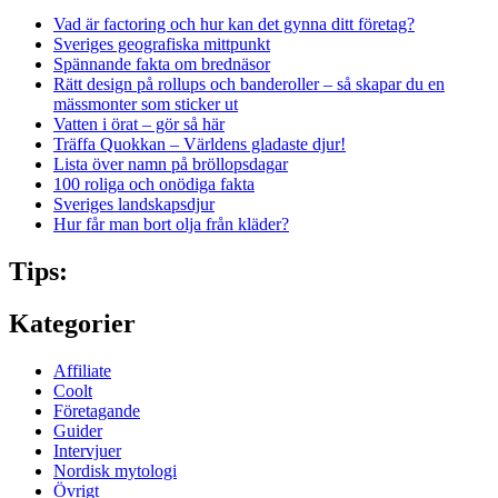
Vad är factoring och hur kan det gynna ditt företag?
Sveriges geografiska mittpunkt
Spännande fakta om brednäsor
Rätt design på rollups och banderoller – så skapar du en
mässmonter som sticker ut
Vatten i örat – gör så här
Träffa Quokkan – Världens gladaste djur!
Lista över namn på bröllopsdagar
100 roliga och onödiga fakta
Sveriges landskapsdjur
Hur får man bort olja från kläder?
Tips:
Kategorier
Affiliate
Coolt
Företagande
Guider
Intervjuer
Nordisk mytologi
Övrigt