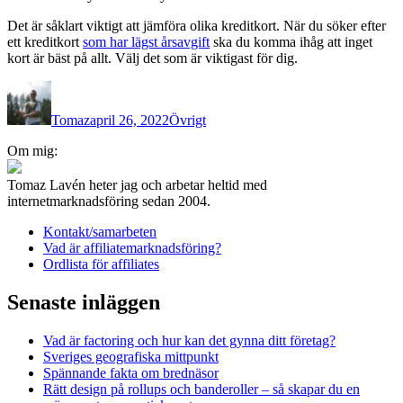
Det är såklart viktigt att jämföra olika kreditkort. När du söker efter
ett kreditkort
som har lägst årsavgift
ska du komma ihåg att inget
kort är bäst på allt. Välj det som är viktigast för dig.
Författare
Publicerat
Kategorier
den
Tomaz
april 26, 2022
Övrigt
Inläggsnavigering
Om mig:
Tomaz Lavén heter jag och arbetar heltid med
internetmarknadsföring sedan 2004.
Kontakt/samarbeten
Vad är affiliatemarknadsföring?
Ordlista för affiliates
Senaste inläggen
Vad är factoring och hur kan det gynna ditt företag?
Sveriges geografiska mittpunkt
Spännande fakta om brednäsor
Rätt design på rollups och banderoller – så skapar du en