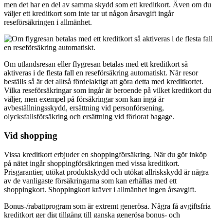
men det har en del av samma skydd som ett kreditkort. Även om du
väljer ett kreditkort som inte tar ut någon årsavgift ingår
reseförsäkringen i allmänhet.
Om utlandsresan eller flygresan betalas med ett kreditkort så
aktiveras i de flesta fall en reseförsäkring automatiskt. När resor
beställs så är det alltså fördelaktigt att göra detta med kreditkortet.
Vilka reseförsäkringar som ingår är beroende på vilket kreditkort du
väljer, men exempel på försäkringar som kan ingå är
avbeställningsskydd, ersättning vid personförsening,
olycksfallsförsäkring och ersättning vid förlorat bagage.
Vid shopping
Vissa kreditkort erbjuder en shoppingförsäkring. När du gör inköp
på nätet ingår shoppingförsäkringen med vissa kreditkort.
Prisgarantier, utökat produktskydd och utökat allriskskydd är några
av de vanligaste försäkringarna som kan erhållas med ett
shoppingkort. Shoppingkort kräver i allmänhet ingen årsavgift.
Bonus-/rabattprogram som är extremt generösa. Några få avgiftsfria
kreditkort ger dig tillgång till ganska generösa bonus- och