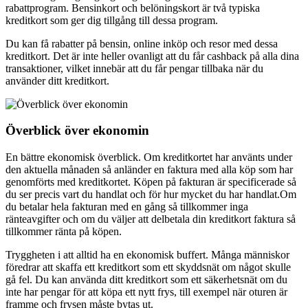
rabattprogram. Bensinkort och belöningskort är två typiska
kreditkort som ger dig tillgång till dessa program.
Du kan få rabatter på bensin, online inköp och resor med dessa
kreditkort. Det är inte heller ovanligt att du får cashback på alla dina
transaktioner, vilket innebär att du får pengar tillbaka när du
använder ditt kreditkort.
Överblick över ekonomin
En bättre ekonomisk överblick. Om kreditkortet har använts under
den aktuella månaden så anländer en faktura med alla köp som har
genomförts med kreditkortet. Köpen på fakturan är specificerade så
du ser precis vart du handlat och för hur mycket du har handlat.Om
du betalar hela fakturan med en gång så tillkommer inga
ränteavgifter och om du väljer att delbetala din kreditkort faktura så
tillkommer ränta på köpen.
Tryggheten i att alltid ha en ekonomisk buffert. Många människor
föredrar att skaffa ett kreditkort som ett skyddsnät om något skulle
gå fel. Du kan använda ditt kreditkort som ett säkerhetsnät om du
inte har pengar för att köpa ett nytt frys, till exempel när oturen är
framme och frysen måste bytas ut.