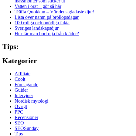
mässmonter som sticker ut
Vatten i örat – gör så här
Träffa Quokkan – Världens gladaste djur!
Lista över namn på bröllopsdagar
100 roliga och onödiga fakta
Sveriges landskapsdjur
Hur får man bort olja från kläder?
Tips:
Kategorier
Affiliate
Coolt
Företagande
Guider
Intervjuer
Nordisk mytologi
Övrigt
PPC
Recensioner
SEO
SEOSunday
Tips