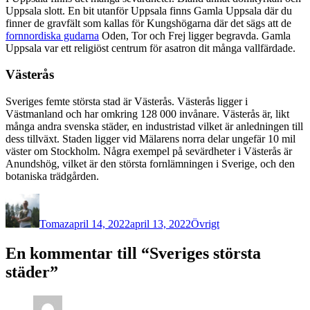
Uppsala slott. En bit utanför Uppsala finns Gamla Uppsala där du
finner de gravfält som kallas för Kungshögarna där det sägs att de
fornnordiska gudarna
Oden, Tor och Frej ligger begravda. Gamla
Uppsala var ett religiöst centrum för asatron dit många vallfärdade.
Västerås
Sveriges femte största stad är Västerås. Västerås ligger i
Västmanland och har omkring 128 000 invånare. Västerås är, likt
många andra svenska städer, en industristad vilket är anledningen till
dess tillväxt. Staden ligger vid Mälarens norra delar ungefär 10 mil
väster om Stockholm. Några exempel på sevärdheter i Västerås är
Anundshög, vilket är den största fornlämningen i Sverige, och den
botaniska trädgården.
Författare
Publicerat
Kategorier
den
Tomaz
april 14, 2022
april 13, 2022
Övrigt
En kommentar till “Sveriges största
städer”