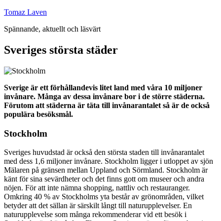
Hoppa
Tomaz Laven
till
Spännande, aktuellt och läsvärt
innehåll
Sveriges största städer
Sverige är ett förhållandevis litet land med våra 10 miljoner
invånare. Många av dessa invånare bor i de större städerna.
Förutom att städerna är täta till invånarantalet så är de också
populära besöksmål.
Stockholm
Sveriges huvudstad är också den största staden till invånarantalet
med dess 1,6 miljoner invånare. Stockholm ligger i utloppet av sjön
Mälaren på gränsen mellan Uppland och Sörmland. Stockholm är
känt för sina sevärdheter och det finns gott om museer och andra
nöjen. För att inte nämna shopping, nattliv och restauranger.
Omkring 40 % av Stockholms yta består av grönområden, vilket
betyder att det sällan är särskilt långt till naturupplevelser. En
naturupplevelse som många rekommenderar vid ett besök i