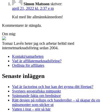
Simon Matsson
skriver:
april 21, 2022 kl. 2:37 e m
Kul med lite allmännkännedom!
Kommentarer är stängda.
Inläggsnavigering
Om mig:
Tomaz Lavén heter jag och arbetar heltid med
internetmarknadsföring sedan 2004.
Kontakt/samarbeten
Vad är affiliatemarknadsföring?
Ordlista för affiliates
Senaste inläggen
Vad är factoring och hur kan det gynna ditt företag?
Sveriges geografiska mittpunkt
Spännande fakta om brednäsor
Rätt design på rollups och banderoller – så skapar du en
mässmonter som sticker ut
Vatten i örat – gör så här