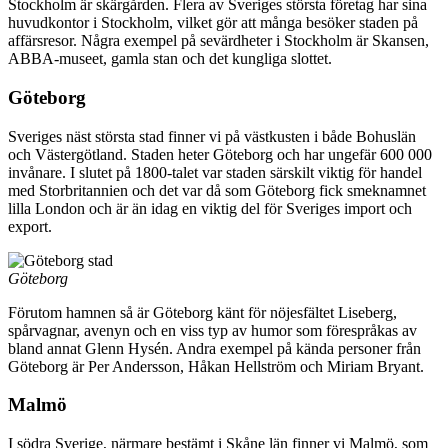
Stockholm är skärgården. Flera av Sveriges största företag har sina
huvudkontor i Stockholm, vilket gör att många besöker staden på
affärsresor. Några exempel på sevärdheter i Stockholm är Skansen,
ABBA-museet, gamla stan och det kungliga slottet.
Göteborg
Sveriges näst största stad finner vi på västkusten i både Bohuslän
och Västergötland. Staden heter Göteborg och har ungefär 600 000
invånare. I slutet på 1800-talet var staden särskilt viktig för handel
med Storbritannien och det var då som Göteborg fick smeknamnet
lilla London och är än idag en viktig del för Sveriges import och
export.
Göteborg
Förutom hamnen så är Göteborg känt för nöjesfältet Liseberg,
spårvagnar, avenyn och en viss typ av humor som förespråkas av
bland annat Glenn Hysén. Andra exempel på kända personer från
Göteborg är Per Andersson, Håkan Hellström och Miriam Bryant.
Malmö
I södra Sverige, närmare bestämt i Skåne län finner vi Malmö, som