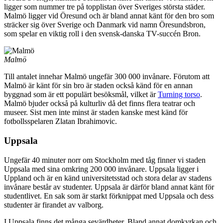
ligger som nummer tre på topplistan över Sveriges största städer.
Malmö ligger vid Öresund och är bland annat känt för den bro som
sträcker sig över Sverige och Danmark vid namn Öresundsbron,
som spelar en viktig roll i den svensk-danska TV-succén Bron.
Malmö
Till antalet innehar Malmö ungefär 300 000 invånare. Förutom att
Malmö är känt för sin bro är staden också känd för en annan
byggnad som är ett populärt besöksmål, vilket är
Turning torso
.
Malmö bjuder också på kulturliv då det finns flera teatrar och
museer. Sist men inte minst är staden kanske mest känd för
fotbollsspelaren Zlatan Ibrahimovic.
Uppsala
Ungefär 40 minuter norr om Stockholm med tåg finner vi staden
Uppsala med sina omkring 200 000 invånare. Uppsala ligger i
Uppland och är en känd universitetsstad och stora delar av stadens
invånare består av studenter. Uppsala är därför bland annat känt för
studentlivet. En sak som är starkt förknippat med Uppsala och dess
studenter är firandet av valborg.
I Uppsala finns det många sevärdheter. Bland annat domkyrkan och