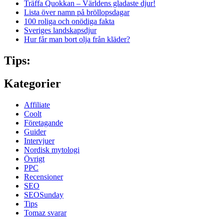
Träffa Quokkan – Världens gladaste djur!
Lista över namn på bröllopsdagar
100 roliga och onödiga fakta
Sveriges landskapsdjur
Hur får man bort olja från kläder?
Tips:
Kategorier
Affiliate
Coolt
Företagande
Guider
Intervjuer
Nordisk mytologi
Övrigt
PPC
Recensioner
SEO
SEOSunday
Tips
Tomaz svarar