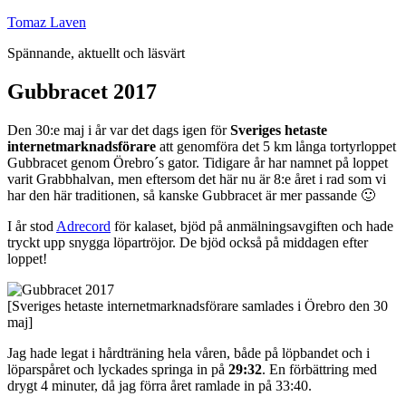
Hoppa
Tomaz Laven
till
Spännande, aktuellt och läsvärt
innehåll
Gubbracet 2017
Den 30:e maj i år var det dags igen för
Sveriges hetaste
internetmarknadsförare
att genomföra det 5 km långa tortyrloppet
Gubbracet genom Örebro´s gator. Tidigare år har namnet på loppet
varit Grabbhalvan, men eftersom det här nu är 8:e året i rad som vi
har den här traditionen, så kanske Gubbracet är mer passande 🙂
I år stod
Adrecord
för kalaset, bjöd på anmälningsavgiften och hade
tryckt upp snygga löpartröjor. De bjöd också på middagen efter
loppet!
[Sveriges hetaste internetmarknadsförare samlades i Örebro den 30
maj]
Jag hade legat i hårdträning hela våren, både på löpbandet och i
löparspåret och lyckades springa in på
29:32
. En förbättring med
drygt 4 minuter, då jag förra året ramlade in på 33:40.