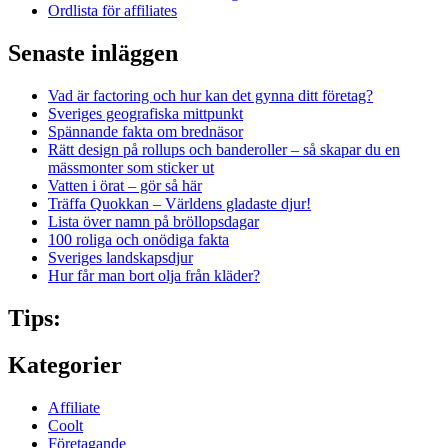
Ordlista för affiliates
Senaste inläggen
Vad är factoring och hur kan det gynna ditt företag?
Sveriges geografiska mittpunkt
Spännande fakta om brednäsor
Rätt design på rollups och banderoller – så skapar du en
mässmonter som sticker ut
Vatten i örat – gör så här
Träffa Quokkan – Världens gladaste djur!
Lista över namn på bröllopsdagar
100 roliga och onödiga fakta
Sveriges landskapsdjur
Hur får man bort olja från kläder?
Tips:
Kategorier
Affiliate
Coolt
Företagande