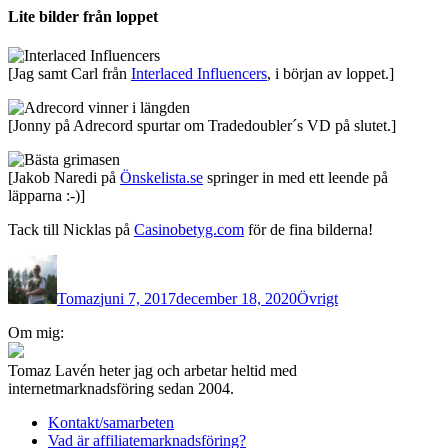
Lite bilder från loppet
[Jag samt Carl från
Interlaced Influencers
, i början av loppet.]
[Jonny på Adrecord spurtar om Tradedoubler´s VD på slutet.]
[Jakob Naredi på
Önskelista.se
springer in med ett leende på
läpparna :-)]
Tack till Nicklas på
Casinobetyg.com
för de fina bilderna!
Författare
Publicerat
Kategorier
den
Tomaz
juni 7, 2017
december 18, 2020
Övrigt
Inläggsnavigering
Om mig:
Tomaz Lavén heter jag och arbetar heltid med
internetmarknadsföring sedan 2004.
Kontakt/samarbeten
Vad är affiliatemarknadsföring?