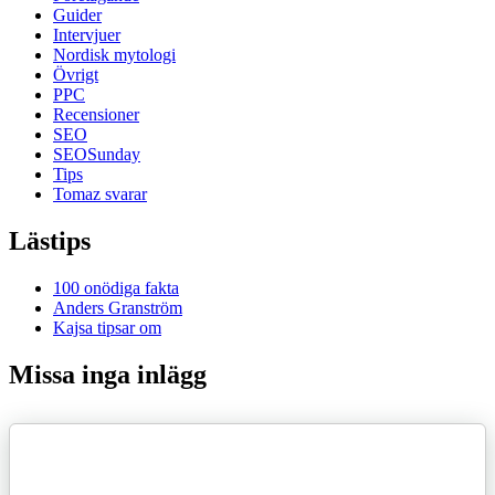
Guider
Intervjuer
Nordisk mytologi
Övrigt
PPC
Recensioner
SEO
SEOSunday
Tips
Tomaz svarar
Lästips
100 onödiga fakta
Anders Granström
Kajsa tipsar om
Missa inga inlägg