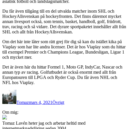
asiatisk fotboll och landslagsmatcher.
Du får även tillgång till en del utvalda matcher inom SHL och
HockeyAllsvenskan på hockeyfronten. Det finns däremot mycket
annan livesport också, som tennis, basket, handboll, golf, friidrott,
trav, racing och så vidare. Det dyrare sportpaketet innehåller allt från
SHL och allt från HockeyAllsvenskan.
Om det här inte låter som rätt grej för dig så kan du istället kika på
Viaplay som har lite andra licenser. Det är hos Viaplay som du hittar
till exempel Premier och Champions League, Bundesligan, Ligue 1
och mycket mer.
Det är även här du hittar Formel 1, Moto GP, IndyCar, Nascar och
annan typ av racing. Golfutbudet är också enormt med allt från
Europatouren till LPGA och Ryder Cup. Du får även NHL och
NFL hos Viaplay.
Författare
Publicerat
Kategorier
den
Tomaz
mars 4, 2021
Övrigt
Inläggsnavigering
Om mig:
Tomaz Lavén heter jag och arbetar heltid med
internetmarknadsföring sedan 2004.