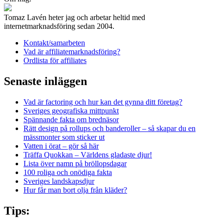
Tomaz Lavén heter jag och arbetar heltid med
internetmarknadsföring sedan 2004.
Kontakt/samarbeten
Vad är affiliatemarknadsföring?
Ordlista för affiliates
Senaste inläggen
Vad är factoring och hur kan det gynna ditt företag?
Sveriges geografiska mittpunkt
Spännande fakta om brednäsor
Rätt design på rollups och banderoller – så skapar du en
mässmonter som sticker ut
Vatten i örat – gör så här
Träffa Quokkan – Världens gladaste djur!
Lista över namn på bröllopsdagar
100 roliga och onödiga fakta
Sveriges landskapsdjur
Hur får man bort olja från kläder?
Tips: