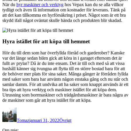
När du
hyr maskiner och verktyg
hos Vepax kan du se alla villkor
tydligt och även få information om kostnader för leverans. Tänk på
att det kan tillkomma en hyrförsäkring i priset. Något som är ett bra
skydd ifall något oväntat skulle hända och produkten blir skadad.
Hyra istället för att köpa till hemmet
Hör du till dem som har överfyllda förråd och garderober? Kanske
var det länge sedan bilen gick att köra in i garaget eftersom det är
fullt av prylar? Då är du inte ensam. Det är till och med så att vissa
hushåll känner sig tvungna att flytta till en större bostad bara för att
de behöver mer plats för sina saker. Många gånger är förråden fyllda
med saker som bara har använts någon enstaka gång och nu står och
samlar damm. För att undvika att ha saker som knappt används är ett
bra tips att hyra verktyg och maskiner istället för att köpa dem.
Utrusning som borrmaskiner och trädgårdsmaskiner är bara några av
de maskiner som går att hyra istället för att köpa.
Författare
Publicerat
Kategorier
den
Tomaz
januari 31, 2022
Övrigt
Inläggsnavigering
Om mig: