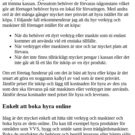
att tömma kassan. Dessutom behöver de förvaras någonstans vilket
gör att företaget behöver hyra en lokal för förvaringen. Med andra
ord är det många gånger mycket mer prisvärt att hyra istället för att
köpa. I följande fall rekommenderar jag att du hyr verktyg och
maskiner till företaget istället för att köpa:
När du behöver ett dyrt verktyg eller maskin som ni endast
kommer att använda vid ett enstaka tillfälle.
När verktyget eller maskinen är stor och tar mycket plats att
förvara.
När det inte finns tillräckligt mycket pengar i kassan eller det
inte går att få ett lån för inköp av en dyr produkt.
Om ert företag funderar på om det är bäst att hyra eller köpa är det
smart att göra en noggrann kalkyl av vad som är mest prisvärt.
Jämför priset för inköp och lägg till kostnaden för hyra av den yta
som den ska förvaras på när maskinen eller verktyget inte används.
Jämför dessa kostnader med priset för hyra och leverans.
Enkelt att boka hyra online
Idag är det mycket enkelt att hitta rätt verktyg och maskiner och
boka hyra av dem online. Du kan till exempel hyra produkter för
områden som VVS, bygg och smide samt även trädgårdsmaskiner.
Boka de produkter du behöver och beställ leverans eller hämta själv.