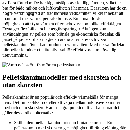
av flera fördelar. De har låga utsläpp av skadliga ämnen, vilket är
bra för både miljön och luftkvaliteten i hemmet. Dessutom har de en
högre verkningsgrad än traditionella vedkaminer, vilket innebär att
man får ut mer värme per kilo bränsle. En annan fördel är
möjligheten att styra värmen efter behov genom olika effektlägen.
Detta ger flexibilitet och energibesparingar. Slutligen kan
användningen av pellets som bränsle ge ekonomiska fördelar, då
priset på pellets ofta är lägre än andra alternativ och vissa
pelletskaminer även kan producera varmvatten. Med dessa fördelar
blir pelletskaminer ett attraktivt val för effektiv och miljövänlig
uppvärmning.
Pelletskaminmodeller med skorsten och
utan skorsten
Pelletskaminer är en populär och effektiv värmekälla för många
hem. Det finns olika modeller att välja mellan, inklusive kaminer
med och utan skorsten. Här är några punkter att tänka på när det
gäller dessa olika alternativ:
Skillnaden mellan kaminer med och utan skorsten: En
pelletskamin med skorsten ger möjlighet till riktig eldning där