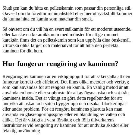
Slutligen kan du hitta en pelletskamin som passar din personliga stil.
Oavsett om du föredrar minimalistiskt eller mer uttrycksfullt kommer
du kunna hitta en kamin som matchar din smak.
Så oavsett om du vill ha en svart stålkamin för ett modernt utseende,
eller kanske en keramikkamin med mönster för att ge rummet
karaktär, finns det en pelletskamin som kan uppfylla dina önskemål.
Utforska olika färger och materialval för att hitta den perfekta
kaminen för ditt hem.
Hur fungerar rengöring av kaminen?
Rengöring av kaminen är en viktig uppgift för att säkerställa att den
fungerar korrekt och effektivt. Det finns olika metoder och verktyg
som kan användas för att rengöra en kamin. En vanlig metod är att
använda en borste eller sopborste för att avlägsna aska och sot från
kaminens insida. Det är viktigt att göra detta regelbundet för att
undvika att askan och soten bygger upp och orsakar blockeringar
eller andra problem. För att rengöra kaminens glasruta kan man
använda en glasrengöringsspray eller en blandning av vatten och
ättika. Det är viktigt att vara försiktig och följa tillverkarens
instruktioner vid rengöring av kaminen för att undvika skador eller
felaktig användning.