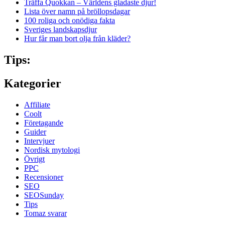
Träffa Quokkan – Världens gladaste djur!
Lista över namn på bröllopsdagar
100 roliga och onödiga fakta
Sveriges landskapsdjur
Hur får man bort olja från kläder?
Tips:
Kategorier
Affiliate
Coolt
Företagande
Guider
Intervjuer
Nordisk mytologi
Övrigt
PPC
Recensioner
SEO
SEOSunday
Tips
Tomaz svarar