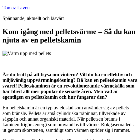
Hoppa
Tomaz Laven
till
Spännande, aktuellt och läsvärt
innehåll
Kom igång med pelletsvärme – Så du kan
njuta av en pelletskamin
Är du trött på att frysa om vintern? Vill du ha en effektiv och
miljövänlig uppvärmningslösning? Då kan en pelletskamin vara
svaret! Pelletskaminen är en revolutionerande värmekälla som
har blivit allt mer populär de senaste åren. Men vad är
egentligen en pelletskamin och hur fungerar den?
En pelletskamin är en typ av eldstad som använder sig av pellets
som bränsle. Pellets är små cylindriska träpinnar, tillverkade av
sågspån och annat organiskt material. När pelletsen bränns i
kaminen frigörs energi som omvandlas till värme. Rökgaserna leds
ut genom skorstenen, samtidigt som värmen sprider sig i rummet.