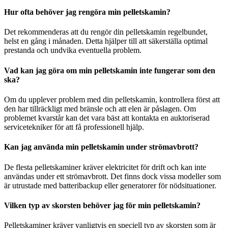
Hur ofta behöver jag rengöra min pelletskamin?
Det rekommenderas att du rengör din pelletskamin regelbundet,
helst en gång i månaden. Detta hjälper till att säkerställa optimal
prestanda och undvika eventuella problem.
Vad kan jag göra om min pelletskamin inte fungerar som den
ska?
Om du upplever problem med din pelletskamin, kontrollera först att
den har tillräckligt med bränsle och att elen är påslagen. Om
problemet kvarstår kan det vara bäst att kontakta en auktoriserad
servicetekniker för att få professionell hjälp.
Kan jag använda min pelletskamin under strömavbrott?
De flesta pelletskaminer kräver elektricitet för drift och kan inte
användas under ett strömavbrott. Det finns dock vissa modeller som
är utrustade med batteribackup eller generatorer för nödsituationer.
Vilken typ av skorsten behöver jag för min pelletskamin?
Pelletskaminer kräver vanligtvis en speciell typ av skorsten som är