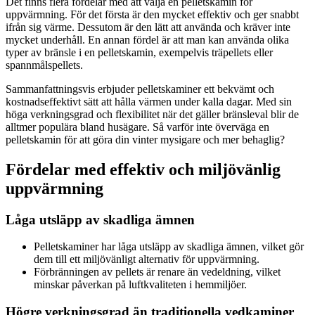
Det finns flera fördelar med att välja en pelletskamin för
uppvärmning. För det första är den mycket effektiv och ger snabbt
ifrån sig värme. Dessutom är den lätt att använda och kräver inte
mycket underhåll. En annan fördel är att man kan använda olika
typer av bränsle i en pelletskamin, exempelvis träpellets eller
spannmålspellets.
Sammanfattningsvis erbjuder pelletskaminer ett bekvämt och
kostnadseffektivt sätt att hålla värmen under kalla dagar. Med sin
höga verkningsgrad och flexibilitet när det gäller bränsleval blir de
alltmer populära bland husägare. Så varför inte överväga en
pelletskamin för att göra din vinter mysigare och mer behaglig?
Fördelar med effektiv och miljövänlig
uppvärmning
Låga utsläpp av skadliga ämnen
Pelletskaminer har låga utsläpp av skadliga ämnen, vilket gör
dem till ett miljövänligt alternativ för uppvärmning.
Förbränningen av pellets är renare än vedeldning, vilket
minskar påverkan på luftkvaliteten i hemmiljöer.
Högre verkningsgrad än traditionella vedkaminer