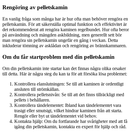
Rengöring av pelletskamin
En vanlig fråga som många har är hur ofta man behöver rengöra en
pelletskamin. För att säkerställa optimal funktion och effektivitet är
det rekommenderat att rengöra kaminen regelbundet. Hur ofta beror
på användning och mängden askbildning, men generellt sett bör
man rengöra sin pelletskamin ungefär en gång i veckan. Detta
inkluderar tömning av asklådan och rengöring av brännkammaren.
Om du får startproblem med din pelletskamin
Om din pelletskamin inte startar kan det finnas några olika orsaker
till detta. Här är några steg du kan ta för att försöka lösa problemet:
Kontrollera elanslutningen: Se till att kaminen är ordentligt
ansluten till strömkällan.
Kontrollera pelletsnivån: Se till att det finns tillräckligt med
pellets i behållaren.
Kontrollera tändelementet: Ibland kan tändelementet vara
trasigt eller smutsigt, vilket hindrar kaminen från att starta.
Rengör eller byt ut tändelementet vid behov.
Kontakta hjälp: Om du fortfarande har svårigheter med att få
igång din pelletskamin, kontakta en expert för hjälp och råd.