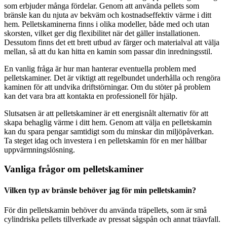
som erbjuder många fördelar. Genom att använda pellets som
bränsle kan du njuta av bekväm och kostnadseffektiv värme i ditt
hem. Pelletskaminerna finns i olika modeller, både med och utan
skorsten, vilket ger dig flexibilitet när det gäller installationen.
Dessutom finns det ett brett utbud av färger och materialval att välja
mellan, så att du kan hitta en kamin som passar din inredningsstil.
En vanlig fråga är hur man hanterar eventuella problem med
pelletskaminer. Det är viktigt att regelbundet underhålla och rengöra
kaminen för att undvika driftstörningar. Om du stöter på problem
kan det vara bra att kontakta en professionell för hjälp.
Slutsatsen är att pelletskaminer är ett energisnålt alternativ för att
skapa behaglig värme i ditt hem. Genom att välja en pelletskamin
kan du spara pengar samtidigt som du minskar din miljöpåverkan.
Ta steget idag och investera i en pelletskamin för en mer hållbar
uppvärmningslösning.
Vanliga frågor om pelletskaminer
Vilken typ av bränsle behöver jag för min pelletskamin?
För din pelletskamin behöver du använda träpellets, som är små
cylindriska pellets tillverkade av pressat sågspån och annat träavfall.