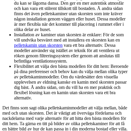
du kan se lågorna dansa. Den ger en mer autentisk atmosfär
och kan vara ett stilrent tillskott till bostaden. Å andra sidan
finns det även pelletskaminer utan skorsten som inte kräver
någon installation genom väggen eller huset. Dessa modeller
är mer flexibla när det kommer till placering i rummet eller i
olika delar av huset.
Installation av kaminer utan skorsten är enklare: För de som
vill undvika besväret med att installera en skorsten kan en
pelletskamin utan skorsten
vara ett bra alternativ. Dessa
modeller använder sig istället av teknik för att ventilera ut
röken genom filtreringssystem eller genom att anslutas till
befintliga ventilationssystem.
Flexibilitet att välja den bästa modellen för ditt hem: Beroende
på dina preferenser och behov kan du välja mellan olika typer
av pelletskaminmodeller. Om du värdesätter den visuella
upplevelsen av eldning kanske en kamin med skorsten passar
dig bäst. Å andra sidan, om du vill ha en mer praktisk och
flexibel lösning kan en kamin utan skorsten vara ett bra
alternativ.
Det finns som sagt olika pelletskaminmodeller att välja mellan, både
med och utan skorsten. Det är viktigt att överväga fördelarna och
nackdelarna med varje alternativ för att hitta den bästa modellen för
ditt hem. Ta gärna en titt på bilder av olika pelletskaminer för att få
en bättre bild av hur de kan passa in i din moderna bostad eller villa.