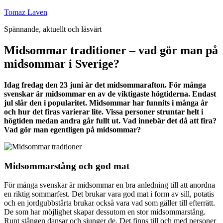
Hoppa
Tomaz Laven
till
Spännande, aktuellt och läsvärt
innehåll
Midsommar traditioner – vad gör man på
midsommar i Sverige?
Idag fredag den 23 juni är det midsommarafton. För många
svenskar är midsommar en av de viktigaste högtiderna. Endast
jul slår den i popularitet. Midsommar har funnits i många år
och hur det firas varierar lite. Vissa personer struntar helt i
högtiden medan andra går fullt ut. Vad innebär det då att fira?
Vad gör man egentligen på midsommar?
Midsommarstång och god mat
För många svenskar är midsommar en bra anledning till att anordna
en riktig sommarfest. Det brukar vara god mat i form av sill, potatis
och en jordgubbstårta brukar också vara vad som gäller till efterrätt.
De som har möjlighet skapar dessutom en stor midsommarstång.
Runt stången dansar och sjunger de. Det finns till och med personer