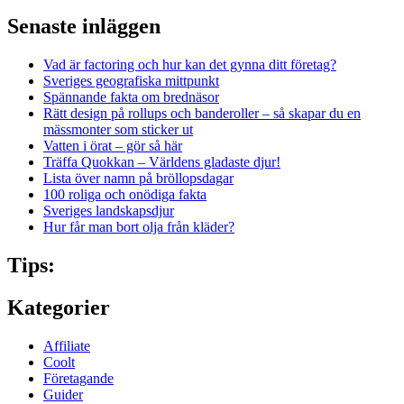
Senaste inläggen
Vad är factoring och hur kan det gynna ditt företag?
Sveriges geografiska mittpunkt
Spännande fakta om brednäsor
Rätt design på rollups och banderoller – så skapar du en
mässmonter som sticker ut
Vatten i örat – gör så här
Träffa Quokkan – Världens gladaste djur!
Lista över namn på bröllopsdagar
100 roliga och onödiga fakta
Sveriges landskapsdjur
Hur får man bort olja från kläder?
Tips:
Kategorier
Affiliate
Coolt
Företagande
Guider