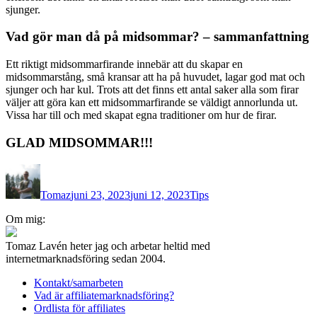
sjunger.
Vad gör man då på midsommar? – sammanfattning
Ett riktigt midsommarfirande innebär att du skapar en
midsommarstång, små kransar att ha på huvudet, lagar god mat och
sjunger och har kul. Trots att det finns ett antal saker alla som firar
väljer att göra kan ett midsommarfirande se väldigt annorlunda ut.
Vissa har till och med skapat egna traditioner om hur de firar.
GLAD MIDSOMMAR!!!
Författare
Publicerat
Kategorier
den
Tomaz
juni 23, 2023
juni 12, 2023
Tips
Inläggsnavigering
Om mig:
Tomaz Lavén heter jag och arbetar heltid med
internetmarknadsföring sedan 2004.
Kontakt/samarbeten
Vad är affiliatemarknadsföring?
Ordlista för affiliates