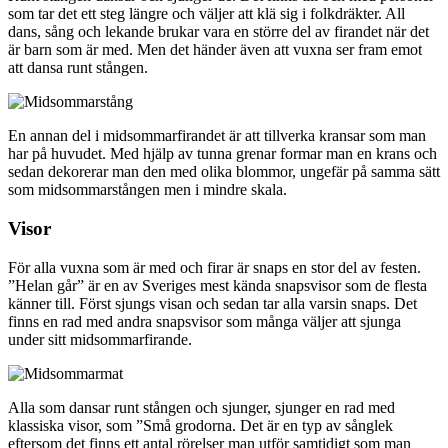
som tar det ett steg längre och väljer att klä sig i folkdräkter. All
dans, sång och lekande brukar vara en större del av firandet när det
är barn som är med. Men det händer även att vuxna ser fram emot
att dansa runt stången.
En annan del i midsommarfirandet är att tillverka kransar som man
har på huvudet. Med hjälp av tunna grenar formar man en krans och
sedan dekorerar man den med olika blommor, ungefär på samma sätt
som midsommarstången men i mindre skala.
Visor
För alla vuxna som är med och firar är snaps en stor del av festen.
”Helan går” är en av Sveriges mest kända snapsvisor som de flesta
känner till. Först sjungs visan och sedan tar alla varsin snaps. Det
finns en rad med andra snapsvisor som många väljer att sjunga
under sitt midsommarfirande.
Alla som dansar runt stången och sjunger, sjunger en rad med
klassiska visor, som ”Små grodorna. Det är en typ av sånglek
eftersom det finns ett antal rörelser man utför samtidigt som man