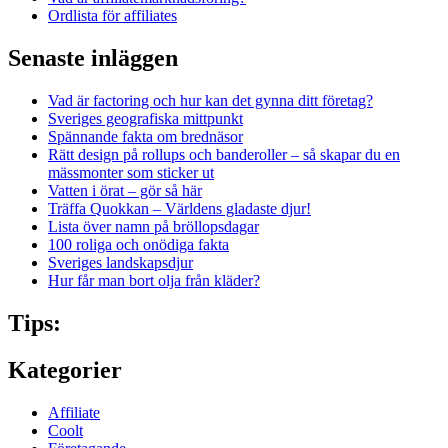
Ordlista för affiliates
Senaste inläggen
Vad är factoring och hur kan det gynna ditt företag?
Sveriges geografiska mittpunkt
Spännande fakta om brednäsor
Rätt design på rollups och banderoller – så skapar du en
mässmonter som sticker ut
Vatten i örat – gör så här
Träffa Quokkan – Världens gladaste djur!
Lista över namn på bröllopsdagar
100 roliga och onödiga fakta
Sveriges landskapsdjur
Hur får man bort olja från kläder?
Tips:
Kategorier
Affiliate
Coolt