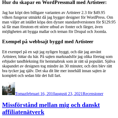
Hur du skapar en WordPressmall med Artisteer:
Jag har köpt den billigare varianten av Artisteer 2.3 för $49.95
vilken fungerar utmärkt då jag bygger designer för WordPress. Om
man väljer att istället köpa den dyrare standardversionen för $129.95
så får man förutom ett större utbud av fonter och färger, även
möjligheten att bygga mallar och teman för Drupal och Joomla.
Exempel på webbsajt byggd med Artisteer
Ett exempel på en sajt jag nyligen byggt, och där jag använt
Artisteer, hittar du här. På sajten marknadsför jag olika företag som
erbjuder tandblekning för hemmabruk som är rätt så populärt. Själva
skapandet av designen tog mindre än 30 minuter, och den blev rätt
bra tycker jag själv. Det ska dit lite mer innehåll innan sajten är
komplett och sedan blir det full fart.
Författare
Publicerat
Kategorier
den
Tomaz
februari 16, 2010
augusti 23, 2021
Recensioner
Missförstånd mellan mig och danskt
affiliatenätverk