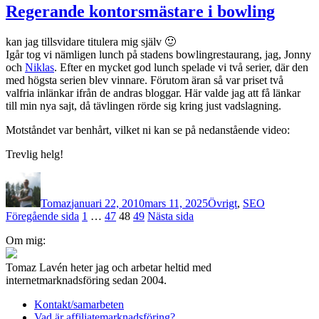
med
Regerande kontorsmästare i bowling
vinnaren
av
kan jag tillsvidare titulera mig själv 🙂
affiliate-
Igår tog vi nämligen lunch på stadens bowlingrestaurang, jag, Jonny
SM
och
Niklas
. Efter en mycket god lunch spelade vi två serier, där den
2009
med högsta serien blev vinnare. Förutom äran så var priset två
–
valfria inlänkar ifrån de andras bloggar. Här valde jag att få länkar
Jonny
till min nya sajt, då tävlingen rörde sig kring just vadslagning.
Elofsson
Motståndet var benhårt, vilket ni kan se på nedanstående video:
Trevlig helg!
Författare
Publicerat
Kategorier
den
Tomaz
januari 22, 2010
mars 11, 2025
Övrigt
,
SEO
Sidnumrering
Sida
Sida
Sida
Sida
Föregående sida
1
…
47
48
49
Nästa sida
för
Om mig:
inlägg
Tomaz Lavén heter jag och arbetar heltid med
internetmarknadsföring sedan 2004.
Kontakt/samarbeten
Vad är affiliatemarknadsföring?