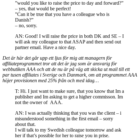
”would you like to raise the price to day and forward?”
– yes, that would be perfect!
”Can it be true that you have a colleague who is
Danish?”
– no, sorry.
AN: Good! I will raise the price in both DK and SE – I
will ask my colleague to that ASAP and then send out
partner email. Have a nice day.
Det är här det går upp ett ljus för mig att managern för
affiliateprogrammet tror att det är jag som är ansvarig för
webbutiken AAA och att de nu är på väg att skicka ut mail till ett
par tusen affiliates i Sverige och Danmark, om att programmet AAA
höjer provisionen med 25% från och med idag…
T: Hi. I just want to make sure, that you know that Im a
publisher and Im asking to get a higher commisson. Im
not the owner of AAA.
AN: I was actually thinking that you was the client – i
misunderstood something in the first email – sorry
about that.
I will talk to my Swedish colleague tomorrow and ask
her if that’s possible for her to raise you in prise.