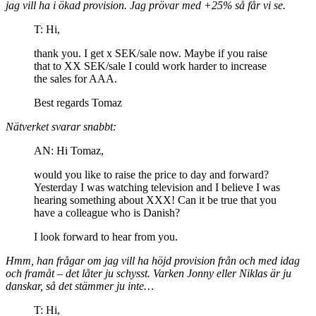
jag vill ha i ökad provision. Jag prövar med +25% så får vi se.
T: Hi,
thank you. I get x SEK/sale now. Maybe if you raise
that to XX SEK/sale I could work harder to increase
the sales for AAA.
Best regards Tomaz
Nätverket svarar snabbt:
AN: Hi Tomaz,
would you like to raise the price to day and forward?
Yesterday I was watching television and I believe I was
hearing something about XXX! Can it be true that you
have a colleague who is Danish?
I look forward to hear from you.
Hmm, han frågar om jag vill ha höjd provision från och med idag
och framåt – det låter ju schysst. Varken Jonny eller Niklas är ju
danskar, så det stämmer ju inte…
T: Hi,