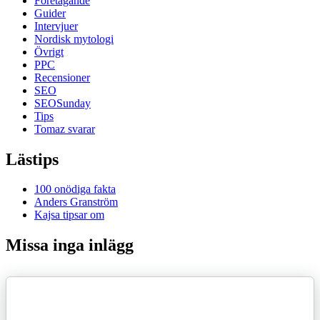
Företagande
Guider
Intervjuer
Nordisk mytologi
Övrigt
PPC
Recensioner
SEO
SEOSunday
Tips
Tomaz svarar
Lästips
100 onödiga fakta
Anders Granström
Kajsa tipsar om
Missa inga inlägg