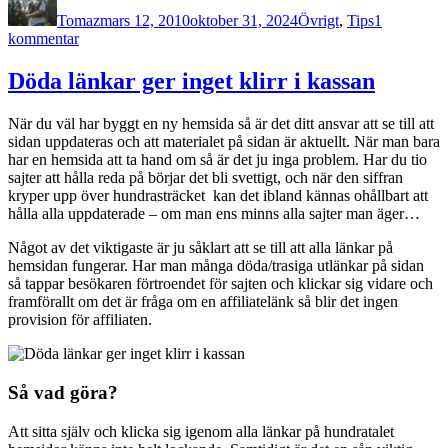
den
Tomaz
mars 12, 2010
oktober 31, 2024
Övrigt
,
Tips
1
till
kommentar
Tag
chansen
Döda länkar ger inget klirr i kassan
och
vinn
När du väl har byggt en ny hemsida så är det ditt ansvar att se till att
en
sidan uppdateras och att materialet på sidan är aktuellt. När man bara
bil
har en hemsida att ta hand om så är det ju inga problem. Har du tio
sajter att hålla reda på börjar det bli svettigt, och när den siffran
kryper upp över hundrasträcket kan det ibland kännas ohållbart att
hålla alla uppdaterade – om man ens minns alla sajter man äger…
Något av det viktigaste är ju såklart att se till att alla länkar på
hemsidan fungerar. Har man många döda/trasiga utlänkar på sidan
så tappar besökaren förtroendet för sajten och klickar sig vidare och
framförallt om det är fråga om en affiliatelänk så blir det ingen
provision för affiliaten.
Så vad göra?
Att sitta själv och klicka sig igenom alla länkar på hundratalet