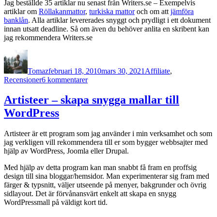
Jag beställde 35 artiklar nu senast från Writers.se – Exempelvis
artiklar om
Röllakanmattor
,
turkiska mattor
och om att
jämföra
banklån
. Alla artiklar levererades snyggt och prydligt i ett dokument
innan utsatt deadline. Så om även du behöver anlita en skribent kan
jag rekommendera Writers.se
Författare
Publicerat
Kategorier
den
Tomaz
februari 18, 2010
mars 30, 2021
Affiliate
,
till
Recensioner
6 kommentarer
Anlita
Writers
Artisteer – skapa snygga mallar till
om
WordPress
du
behöver
en
Artisteer är ett program som jag använder i min verksamhet och som
skribent
jag verkligen vill rekommendera till er som bygger webbsajter med
hjälp av WordPress, Joomla eller Drupal.
Med hjälp av detta program kan man snabbt få fram en proffsig
design till sina bloggar/hemsidor. Man experimenterar sig fram med
färger & typsnitt, väljer utseende på menyer, bakgrunder och övrig
sidlayout. Det är förvånansvärt enkelt att skapa en snygg
WordPressmall på väldigt kort tid.