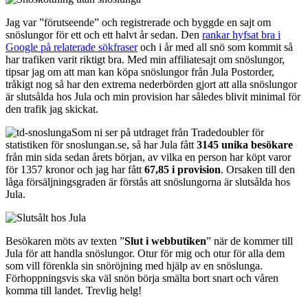
Jag var ”förutseende” och registrerade och byggde en sajt om
snöslungor för ett och ett halvt år sedan. Den
rankar hyfsat bra i
Google på relaterade sökfraser
och i år med all snö som kommit så
har trafiken varit riktigt bra. Med min affiliatesajt om snöslungor,
tipsar jag om att man kan köpa snöslungor från Jula Postorder,
tråkigt nog så har den extrema nederbörden gjort att alla snöslungor
är slutsålda hos Jula och min provision har således blivit minimal för
den trafik jag skickat.
Som ni ser på utdraget från Tradedoubler för
statistiken för snoslungan.se, så har Jula fått
3145 unika besökare
från min sida sedan årets början, av vilka en person har köpt varor
för 1357 kronor och jag har fått
67,85 i provision
. Orsaken till den
låga försäljningsgraden är förstås att snöslungorna är slutsålda hos
Jula.
Besökaren möts av texten ”
Slut i webbutiken
” när de kommer till
Jula för att handla snöslungor. Otur för mig och otur för alla dem
som vill förenkla sin snöröjning med hjälp av en snöslunga.
Förhoppningsvis ska väl snön börja smälta bort snart och våren
komma till landet. Trevlig helg!