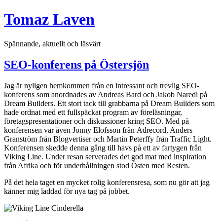
Hoppa
Tomaz Laven
till
innehåll
Spännande, aktuellt och läsvärt
SEO-konferens på Östersjön
Jag är nyligen hemkommen från en intressant och trevlig SEO-
konferens som anordnades av Andreas Bard och Jakob Naredi på
Dream Builders. Ett stort tack till grabbarna på Dream Builders som
hade ordnat med ett fullspäckat program av föreläsningar,
företagspresentationer och diskussioner kring SEO. Med på
konferensen var även Jonny Elofsson från Adrecord, Anders
Granström från Blogvertiser och Martin Peterffy från Traffic Light.
Konferensen skedde denna gång till havs på ett av fartygen från
Viking Line. Under resan serverades det god mat med inspiration
från Afrika och för underhållningen stod Östen med Resten.
På det hela taget en mycket rolig konferensresa, som nu gör att jag
känner mig laddad för nya tag på jobbet.