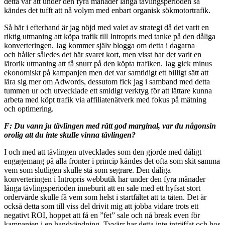
detta var att under den fyra månader långa tävlingsperioden så
kändes det tufft att nå volym med enbart organisk sökmotortrafik.
Så här i efterhand är jag nöjd med valet av strategi då det varit en
riktig utmaning att köpa trafik till Intropris med tanke på den dåliga
konverteringen. Jag kommer själv blogga om detta i dagarna
och håller således det här svaret kort, men visst har det varit en
lärorik utmaning att få snurr på den köpta trafiken. Jag gick minus
ekonomiskt på kampanjen men det var samtidigt ett billigt sätt att
lära sig mer om Adwords, dessutom fick jag i samband med detta
tummen ur och utvecklade ett smidigt verktyg för att lättare kunna
arbeta med köpt trafik via affiliatenätverk med fokus på mätning
och optimering.
F: Du vann ju tävlingen med rätt god marginal, var du någonsin
orolig att du inte skulle vinna tävlingen?
I och med att tävlingen utvecklades som den gjorde med dåligt
engagemang på alla fronter i princip kändes det ofta som skit samma
vem som slutligen skulle stå som segrare. Den dåliga
konverteringen i Intropris webbutik har under den fyra månader
långa tävlingsperioden inneburit att en sale med ett hyfsat stort
ordervärde skulle få vem som helst i startfältet att ta täten. Det är
också detta som till viss del drivit mig att jobba vidare trots ett
negativt ROI, hoppet att få en ”fet” sale och nå break even för
kampanjen i en handvändning. Tyvärr har detta inte inträffat och hos