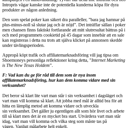
Intropris vågar kanske inte de potentiella kunderna köpa för dyra
produkter av någon anledning.
Den som spelat poker kan säkert dra paralleller, ”bara jag hamnar på
plus-minus-noll så slutar jag och är nöjd”. Det inträffar sällan i poker
men chansen finns faktiskt fortfarande att mitt slutresultat bättras på i
och med programmets cookietid på 45 dagar som innebär att en sale
kan registreras i detta nu trots att själva klicket på annonsen skedde
under tävlingsperioden.
Appropå köpt trafik och affiliatemarknadsföring vill jag tipsa om
Shoemoneys personliga reflektioner kring detta, ”
Internet Marketing
is The New Texas Holdem
”.
F: Vad kan du ge för råd till dem som är nya inom
affiliatemarknadsföring, hur kan dem komma vidare med sin
verksamhet?
Det beror så klart lite vart man står i sin verksamhet i dagsläget och
vart man vill komma så klart. Att jobba med mål är alltid bra för att
hitta en lämplig metod att komma vidare och utveckla
sin verksamhet. Det gäller ju egentligen allt som hör livet och arbete
till så klart men det är en mycket bra start. Utvärdera vart man står
idag, vart man vill komma och vilka steg som måste tas på
vägen. Vanligt målarbete helt enkelt.