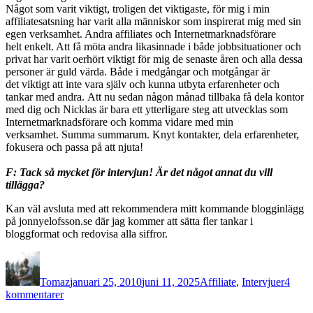
Något som varit viktigt, troligen det viktigaste, för mig i min
affiliatesatsning har varit alla människor som inspirerat mig med sin
egen verksamhet. Andra affiliates och Internetmarknadsförare
helt enkelt. Att få möta andra likasinnade i både jobbsituationer och
privat har varit oerhört viktigt för mig de senaste åren och alla dessa
personer är guld värda. Både i medgångar och motgångar är
det viktigt att inte vara själv och kunna utbyta erfarenheter och
tankar med andra. Att nu sedan någon månad tillbaka få dela kontor
med dig och Nicklas är bara ett ytterligare steg att utvecklas som
Internetmarknadsförare och komma vidare med min
verksamhet. Summa summarum. Knyt kontakter, dela erfarenheter,
fokusera och passa på att njuta!
F: Tack så mycket för intervjun! Är det något annat du vill
tillägga?
Kan väl avsluta med att rekommendera mitt kommande blogginlägg
på jonnyelofsson.se där jag kommer att sätta fler tankar i
bloggformat och redovisa alla siffror.
Författare
Publicerat
Kategorier
den
Tomaz
januari 25, 2010
juni 11, 2025
Affiliate
,
Intervjuer
4
till
kommentarer
Intervju