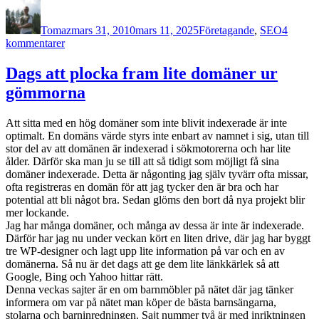
Författare
Publicerat
Kategorier
den
Tomaz
mars 31, 2010
mars 11, 2025
Företagande
,
SEO
4
till
kommentarer
SEO-
konferens
Dags att plocka fram lite domäner ur
på
gömmorna
Östersjön
Att sitta med en hög domäner som inte blivit indexerade är inte
optimalt. En domäns värde styrs inte enbart av namnet i sig, utan till
stor del av att domänen är indexerad i sökmotorerna och har lite
ålder. Därför ska man ju se till att så tidigt som möjligt få sina
domäner indexerade. Detta är någonting jag själv tyvärr ofta missar,
ofta registreras en domän för att jag tycker den är bra och har
potential att bli något bra. Sedan glöms den bort då nya projekt blir
mer lockande.
Jag har många domäner, och många av dessa är inte är indexerade.
Därför har jag nu under veckan kört en liten drive, där jag har byggt
tre WP-designer och lagt upp lite information på var och en av
domänerna. Så nu är det dags att ge dem lite länkkärlek så att
Google, Bing och Yahoo hittar rätt.
Denna veckas sajter är en om barnmöbler på nätet där jag tänker
informera om var på nätet man köper de bästa barnsängarna,
stolarna och barninredningen. Sajt nummer två är med inriktningen