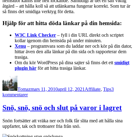
hemsidor känns inte helt lockande. Samtidigt är det en sån viktig
åtgärd – att hålla koll så att utlänkarna fungerar korrekt. Som tur är
så finns det smidiga verktyg för detta.
Hjälp för att hitta döda länkar på din hemsida:
W3C Link Checker
– fyll i din URL direkt och scriptet
kollar igenom din hemsida på under minuten.
Xenu
– programvara som du laddar ner och kör på din dator,
hittar även den alla länkar på din sida och rapporterar dem
trasiga.
Om du kör WordPress på dina sajter så finns det ett
smidigt
plugin här
för att hitta trasiga länkar.
Författare
Publicerat
Kategorier
den
Tomaz
mars 11, 2010
april 12, 2021
Affiliate
,
Tips
3
till
kommentarer
Döda
länkar
Snö, snö, snö och slut på varor i lagret
ger
inget
Snön fortsätter att vräka ner och folk får slita med att hålla sina
klirr
uppfarter, tak och trottoarer fria från snö.
i
kassan