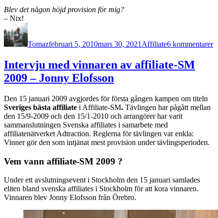
Blev det någon höjd provision för mig?
– Nix!
Författare
Publicerat
Kategorier
ti
den
M
Tomaz
februari 5, 2010
mars 30, 2021
Affiliate
6 kommentarer
m
m
o
Intervju med vinnaren av affiliate-SM
d
2009 – Jonny Elofsson
a
Den 15 januari 2009 avgjordes för första gången kampen om titeln
Sveriges bästa affiliate
i Affiliate-SM
.
Tävlingen har pågått mellan
den 15/9-2009 och den 15/1-2010 och arrangörer har varit
sammanslutningen Svenska affiliates i samarbete med
affiliatenätverket Adtraction. Reglerna för tävlingen var enkla:
Vinner gör den som intjänat mest provision under tävlingsperioden.
Vem vann affiliate-SM 2009 ?
Under ett avslutningsevent i Stockholm den 15 januari samlades
eliten bland svenska affiliates i Stockholm för att kora vinnaren.
Vinnaren blev Jonny Elofsson från Örebro.