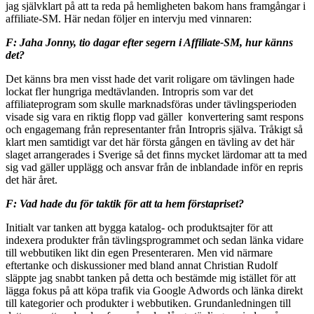
jag självklart på att ta reda på hemligheten bakom hans framgångar i
affiliate-SM. Här nedan följer en intervju med vinnaren:
F: Jaha Jonny, tio dagar efter segern i Affiliate-SM, hur känns
det?
Det känns bra men visst hade det varit roligare om tävlingen hade
lockat fler hungriga medtävlanden. Intropris som var det
affiliateprogram som skulle marknadsföras under tävlingsperioden
visade sig vara en riktig flopp vad gäller konvertering samt respons
och engagemang från representanter från Intropris själva. Tråkigt så
klart men samtidigt var det här första gången en tävling av det här
slaget arrangerades i Sverige så det finns mycket lärdomar att ta med
sig vad gäller upplägg och ansvar från de inblandade inför en repris
det här året.
F: Vad hade du för taktik för att ta hem förstapriset?
Initialt var tanken att bygga katalog- och produktsajter för att
indexera produkter från tävlingsprogrammet och sedan länka vidare
till webbutiken likt din egen Presenteraren. Men vid närmare
eftertanke och diskussioner med bland annat Christian Rudolf
släppte jag snabbt tanken på detta och bestämde mig istället för att
lägga fokus på att köpa trafik via Google Adwords och länka direkt
till kategorier och produkter i webbutiken. Grundanledningen till