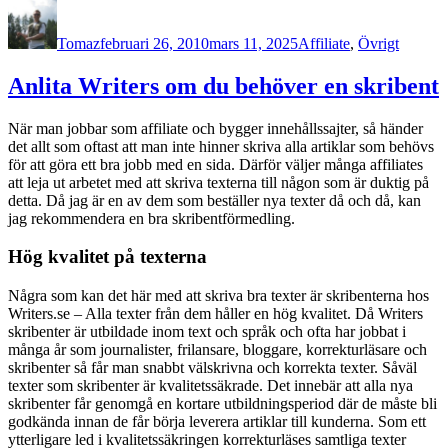
Författare
Publicerat
Kategorier
den
Tomaz
februari 26, 2010
mars 11, 2025
Affiliate
,
Övrigt
Anlita Writers om du behöver en skribent
När man jobbar som affiliate och bygger innehållssajter, så händer
det allt som oftast att man inte hinner skriva alla artiklar som behövs
för att göra ett bra jobb med en sida. Därför väljer många affiliates
att leja ut arbetet med att skriva texterna till någon som är duktig på
detta. Då jag är en av dem som beställer nya texter då och då, kan
jag rekommendera en bra skribentförmedling.
Hög kvalitet på texterna
Några som kan det här med att skriva bra texter är skribenterna hos
Writers.se – Alla texter från dem håller en hög kvalitet. Då Writers
skribenter är utbildade inom text och språk och ofta har jobbat i
många år som journalister, frilansare, bloggare, korrekturläsare och
skribenter så får man snabbt välskrivna och korrekta texter. Såväl
texter som skribenter är kvalitetssäkrade. Det innebär att alla nya
skribenter får genomgå en kortare utbildningsperiod där de måste bli
godkända innan de får börja leverera artiklar till kunderna. Som ett
ytterligare led i kvalitetssäkringen korrekturläses samtliga texter