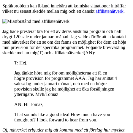
Språkproblem kan ibland innebära att komiska situationer inträffar
vilket nu senast skedde mellan mig och ett danskt
affiliatenätverk
.
Jag hade presterat bra för ett av deras anslutna program och haft
drygt 120 sale under januari månad. Jag valde därför att ta kontakt
med nätverket för att se om det fanns en möjlighet för dem att höja
min provision för det specifika programmet. Följande brevväxling
skedde mellan mig(T) och affiliatenätverket(AN):
T: Hej.
Jag tänkte höra mig för om möjligheterna att få en
högre provision för programmet AAA. Jag har snittat 4
sales/dag under januari månad, och med en högre
provision skulle jag ha möjlighet att öka försäljningen
ytterligare. Mvh/Tomaz
AN: Hi Tomaz,
That sounds like a good idea! How much have you
thought of? I look forward to hear from you.
Oj, nätverket erbjuder mig att komma med ett förslag hur mycket