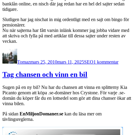
banklån online, en nisch där jag redan har en hel del sajter sedan
tidigare.
Slutligen har jag nischat in mig ordentligt med en sajt om bingo för
pensionärer.
Nu när sajterna har fått varsin inlänk kommer jag jobba vidare med
att skriva och fylla på med artiklar till dessa sajter under resten av
veckan.
Författare
Publicerat
Kategorier
till
den
Dags
Tomaz
mars 25, 2010
mars 11, 2025
SEO
1 kommentar
att
plocka
fram
Tag chansen och vinn en bil
lite
domäner
Sugen på en ny bil? Nu har du chansen att vinna en splitterny Kia
ur
Picanto genom att köpa .se-domäner hos Crystone. För varje .se-
gömmor
domän du köper får du en lottsedel som gör att dina chanser ökar att
vinna bilen.
På sidan
EnMiljonDomaner.se
kan du läsa mer om
tävlingsreglerna.