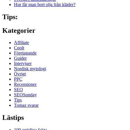
Hur får man bort olja från kläder?
Tips:
Kategorier
Affiliate
Coolt
Företagande
Guider
Intervjuer
Nordisk mytologi
Övrigt
PPC
Recensioner
SEO
SEOSunday
Tips
Tomaz svarar
Lästips
100 onödiga fakta