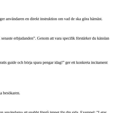
 ger användaren en direkt instruktion om vad de ska göra härnäst.
 senaste erbjudanden”. Genom att vara specifik förstärker du känslan
ratis guide och börja spara pengar idag!” ger ett konkreta incitament
ga besökaren.
även användarna att snabbt förstå ämnet för din sida. Exempel: ”Letar