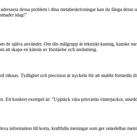
t adressera dessa problem i dina metabeskrivningar kan du fånga deras
stnader idag!”
som de själva använder. Om din målgrupp är tekniskt kunnig, kanske mer
m att skapa en känsla av förståelse och anslutning.
d räknas. Tydlighet och precision är nyckeln för att snabbt förmedla di
n. Ett konkret exempel är: ”Upptäck våra prisvärda vinterjackor, utsedd 
plexa information till korta, kraftfulla meningar som ger omedelbar meni