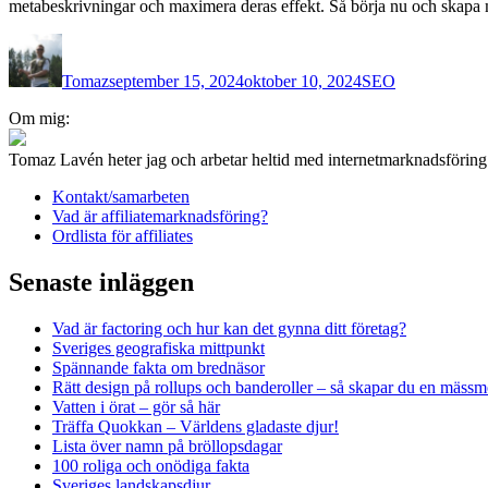
metabeskrivningar och maximera deras effekt. Så börja nu och skapa 
Författare
Publicerat
Kategorier
den
Tomaz
september 15, 2024
oktober 10, 2024
SEO
Inläggsnavigering
Om mig:
Tomaz Lavén heter jag och arbetar heltid med internetmarknadsförin
Kontakt/samarbeten
Vad är affiliatemarknadsföring?
Ordlista för affiliates
Senaste inläggen
Vad är factoring och hur kan det gynna ditt företag?
Sveriges geografiska mittpunkt
Spännande fakta om brednäsor
Rätt design på rollups och banderoller – så skapar du en mässm
Vatten i örat – gör så här
Träffa Quokkan – Världens gladaste djur!
Lista över namn på bröllopsdagar
100 roliga och onödiga fakta
Sveriges landskapsdjur