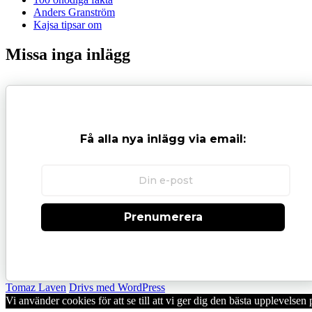
Anders Granström
Kajsa tipsar om
Missa inga inlägg
Få alla nya inlägg via email:
Prenumerera
Tomaz Laven
Drivs med WordPress
Vi använder cookies för att se till att vi ger dig den bästa upplevels