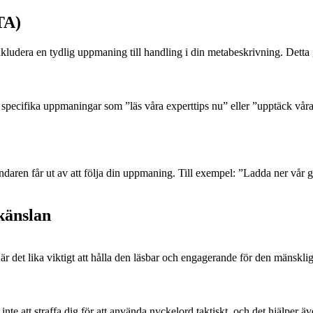
TA)
inkludera en tydlig uppmaning till handling i din metabeskrivning. Detta
 specifika uppmaningar som ”läs våra experttips nu” eller ”upptäck våra
ändaren får ut av att följa din uppmaning. Till exempel: ”Ladda ner vår g
känslan
är det lika viktigt att hålla den läsbar och engagerande för den mänskli
nte att straffa dig för att använda nyckelord taktiskt, och det hjälper 