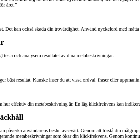
ör året.”
. Det kan också skada din trovärdighet. Använd nyckelord med måtta och se
ar
t testa och analysera resultatet av dina metabeskrivningar.
ger bäst resultat. Kanske inser du att vissa ordval, fraser eller uppman
ur effektiv din metabeskrivning är. En låg klickfrekvens kan indikera at
äckhåll
an påverka användarens beslut avsevärt. Genom att förstå din målgrupp,
agerande metabeskrivningar som ökar din klickfrekvens. Genom kontinuer