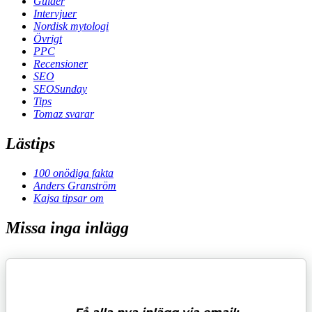
Guider
Intervjuer
Nordisk mytologi
Övrigt
PPC
Recensioner
SEO
SEOSunday
Tips
Tomaz svarar
Lästips
100 onödiga fakta
Anders Granström
Kajsa tipsar om
Missa inga inlägg