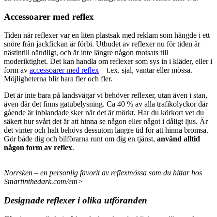
Accessoarer med reflex
Tiden när reflexer var en liten plastsak med reklam som hängde i ett
snöre från jackfickan är förbi. Utbudet av reflexer nu för tiden är
nästintill oändligt, och är inte längre någon motsats till
moderiktighet. Det kan handla om reflexer som sys in i kläder, eller i
form av
accessoarer med reflex
– t.ex. sjal, vantar eller mössa.
Möjligheterna blir bara fler och fler.
Det är inte bara på landsvägar vi behöver reflexer, utan även i stan,
även där det finns gatubelysning. Ca 40 % av alla trafikolyckor där
gående är inblandade sker när det är mörkt. Har du körkort vet du
säkert hur svårt det är att hinna se någon eller något i dåligt ljus. Är
det vinter och halt behövs dessutom längre tid för att hinna bromsa.
Gör både dig och bilförarna runt om dig en tjänst,
använd alltid
någon form av reflex
.
Norrsken – en personlig favorit av reflexmössa som du hittar hos
Smartinthedark.com/em>
Designade reflexer i olika utföranden