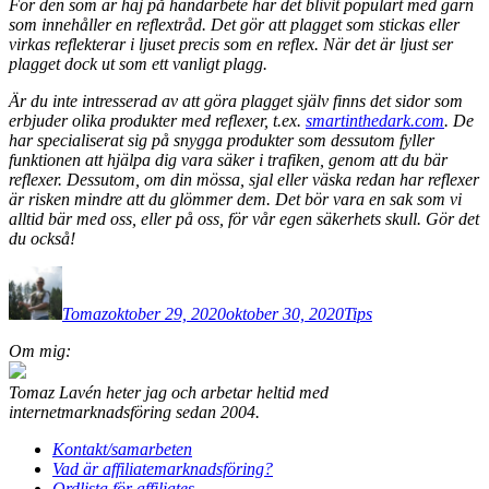
För den som är haj på handarbete har det blivit populärt med garn
som innehåller en reflextråd. Det gör att plagget som stickas eller
virkas reflekterar i ljuset precis som en reflex. När det är ljust ser
plagget dock ut som ett vanligt plagg.
Är du inte intresserad av att göra plagget själv finns det sidor som
erbjuder olika produkter med reflexer, t.ex.
smartinthedark.com
. De
har specialiserat sig på snygga produkter som dessutom fyller
funktionen att hjälpa dig vara säker i trafiken, genom att du bär
reflexer. Dessutom, om din mössa, sjal eller väska redan har reflexer
är risken mindre att du glömmer dem. Det bör vara en sak som vi
alltid bär med oss, eller på oss, för vår egen säkerhets skull. Gör det
du också!
Författare
Publicerat
Kategorier
den
Tomaz
oktober 29, 2020
oktober 30, 2020
Tips
Inläggsnavigering
Om mig:
Tomaz Lavén heter jag och arbetar heltid med
internetmarknadsföring sedan 2004.
Kontakt/samarbeten
Vad är affiliatemarknadsföring?
Ordlista för affiliates