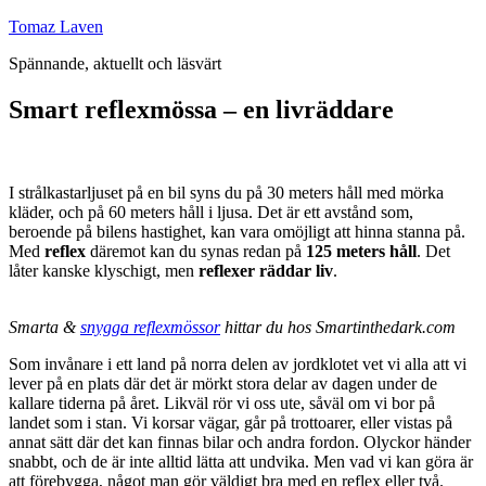
Hoppa
Tomaz Laven
till
Spännande, aktuellt och läsvärt
innehåll
Smart reflexmössa – en livräddare
I strålkastarljuset på en bil syns du på 30 meters håll med mörka
kläder, och på 60 meters håll i ljusa. Det är ett avstånd som,
beroende på bilens hastighet, kan vara omöjligt att hinna stanna på.
Med
reflex
däremot kan du synas redan på
125 meters håll
. Det
låter kanske klyschigt, men
reflexer räddar liv
.
Smarta &
snygga reflexmössor
hittar du hos Smartinthedark.com
Som invånare i ett land på norra delen av jordklotet vet vi alla att vi
lever på en plats där det är mörkt stora delar av dagen under de
kallare tiderna på året. Likväl rör vi oss ute, såväl om vi bor på
landet som i stan. Vi korsar vägar, går på trottoarer, eller vistas på
annat sätt där det kan finnas bilar och andra fordon. Olyckor händer
snabbt, och de är inte alltid lätta att undvika. Men vad vi kan göra är
att förebygga, något man gör väldigt bra med en reflex eller två.