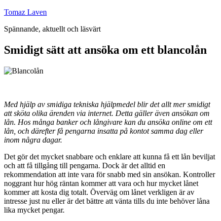
Hoppa
Tomaz Laven
till
Spännande, aktuellt och läsvärt
innehåll
Smidigt sätt att ansöka om ett blancolån
Med hjälp av smidiga tekniska hjälpmedel blir det allt mer smidigt
att sköta olika ärenden via internet. Detta gäller även ansökan om
lån. Hos många banker och långivare kan du ansöka online om ett
lån, och därefter få pengarna insatta på kontot samma dag eller
inom några dagar.
Det gör det mycket snabbare och enklare att kunna få ett lån beviljat
och att få tillgång till pengarna. Dock är det alltid en
rekommendation att inte vara för snabb med sin ansökan. Kontroller
noggrant hur hög räntan kommer att vara och hur mycket lånet
kommer att kosta dig totalt. Överväg om lånet verkligen är av
intresse just nu eller är det bättre att vänta tills du inte behöver låna
lika mycket pengar.