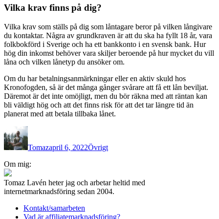
Vilka krav finns på dig?
Vilka krav som ställs på dig som låntagare beror på vilken långivare
du kontaktar. Några av grundkraven är att du ska ha fyllt 18 år, vara
folkbokförd i Sverige och ha ett bankkonto i en svensk bank. Hur
hög din inkomst behöver vara skiljer beroende på hur mycket du vill
låna och vilken lånetyp du ansöker om.
Om du har betalningsanmärkningar eller en aktiv skuld hos
Kronofogden, så är det många gånger svårare att få ett lån beviljat.
Däremot är det inte omöjligt, men du bör räkna med att räntan kan
bli väldigt hög och att det finns risk för att det tar längre tid än
planerat med att betala tillbaka lånet.
Författare
Publicerat
Kategorier
den
Tomaz
april 6, 2022
Övrigt
Inläggsnavigering
Om mig:
Tomaz Lavén heter jag och arbetar heltid med
internetmarknadsföring sedan 2004.
Kontakt/samarbeten
Vad är affiliatemarknadsföring?