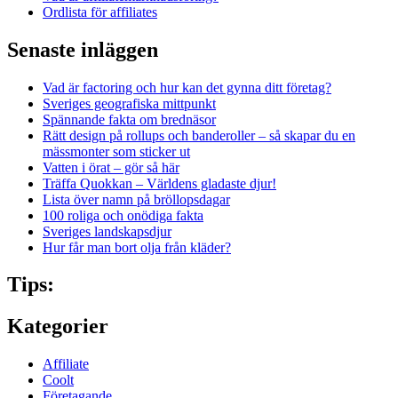
Ordlista för affiliates
Senaste inläggen
Vad är factoring och hur kan det gynna ditt företag?
Sveriges geografiska mittpunkt
Spännande fakta om brednäsor
Rätt design på rollups och banderoller – så skapar du en
mässmonter som sticker ut
Vatten i örat – gör så här
Träffa Quokkan – Världens gladaste djur!
Lista över namn på bröllopsdagar
100 roliga och onödiga fakta
Sveriges landskapsdjur
Hur får man bort olja från kläder?
Tips:
Kategorier
Affiliate
Coolt
Företagande