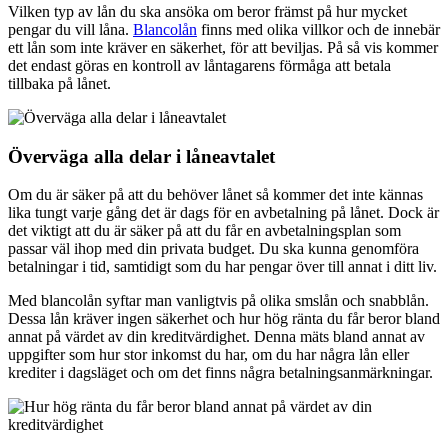
Vilken typ av lån du ska ansöka om beror främst på hur mycket
pengar du vill låna.
Blancolån
finns med olika villkor och de innebär
ett lån som inte kräver en säkerhet, för att beviljas. På så vis kommer
det endast göras en kontroll av låntagarens förmåga att betala
tillbaka på lånet.
Överväga alla delar i låneavtalet
Om du är säker på att du behöver lånet så kommer det inte kännas
lika tungt varje gång det är dags för en avbetalning på lånet. Dock är
det viktigt att du är säker på att du får en avbetalningsplan som
passar väl ihop med din privata budget. Du ska kunna genomföra
betalningar i tid, samtidigt som du har pengar över till annat i ditt liv.
Med blancolån syftar man vanligtvis på olika smslån och snabblån.
Dessa lån kräver ingen säkerhet och hur hög ränta du får beror bland
annat på värdet av din kreditvärdighet. Denna mäts bland annat av
uppgifter som hur stor inkomst du har, om du har några lån eller
krediter i dagsläget och om det finns några betalningsanmärkningar.