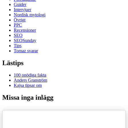
Guider
Intervjuer
Nordisk mytologi
Övrigt
PPC
Recensioner
SEO
SEOSunday
Tips
Tomaz svarar
Lästips
100 onödiga fakta
Anders Granström
Kajsa tipsar om
Missa inga inlägg