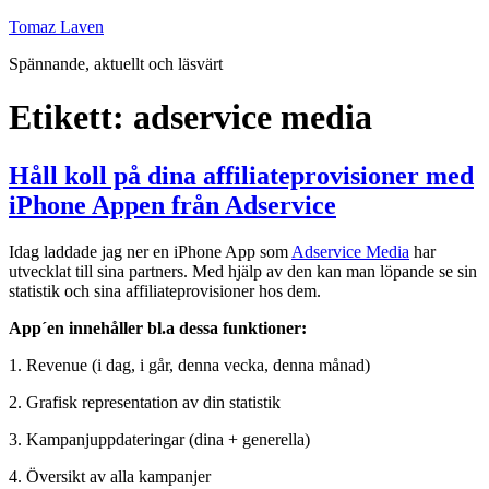
Hoppa
Tomaz Laven
till
Spännande, aktuellt och läsvärt
innehåll
Etikett:
adservice media
Håll koll på dina affiliateprovisioner med
iPhone Appen från Adservice
Idag laddade jag ner en iPhone App som
Adservice Media
har
utvecklat till sina partners. Med hjälp av den kan man löpande se sin
statistik och sina affiliateprovisioner hos dem.
App´en innehåller bl.a dessa funktioner:
1. Revenue (i dag, i går, denna vecka, denna månad)
2. Grafisk representation av din statistik
3. Kampanjuppdateringar (dina + generella)
4. Översikt av alla kampanjer