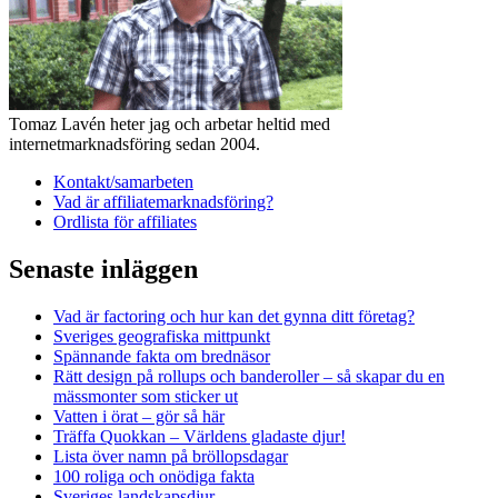
Adservice
Tomaz Lavén heter jag och arbetar heltid med
internetmarknadsföring sedan 2004.
Kontakt/samarbeten
Vad är affiliatemarknadsföring?
Ordlista för affiliates
Senaste inläggen
Vad är factoring och hur kan det gynna ditt företag?
Sveriges geografiska mittpunkt
Spännande fakta om brednäsor
Rätt design på rollups och banderoller – så skapar du en
mässmonter som sticker ut
Vatten i örat – gör så här
Träffa Quokkan – Världens gladaste djur!
Lista över namn på bröllopsdagar
100 roliga och onödiga fakta
Sveriges landskapsdjur