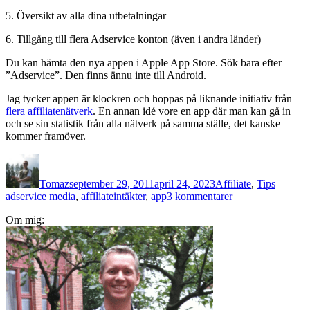
5. Översikt av alla dina utbetalningar
6. Tillgång till flera Adservice konton (även i andra länder)
Du kan hämta den nya appen i Apple App Store. Sök bara efter
”Adservice”. Den finns ännu inte till Android.
Jag tycker appen är klockren och hoppas på liknande initiativ från
flera affiliatenätverk
. En annan idé vore en app där man kan gå in
och se sin statistik från alla nätverk på samma ställe, det kanske
kommer framöver.
Författare
Publicerat
Kategorier
Etikette
den
Tomaz
september 29, 2011
april 24, 2023
Affiliate
,
Tips
till
adservice media
,
affiliateintäkter
,
app
3 kommentarer
Håll
Om mig:
koll
på
dina
affiliateprovisione
med
iPhone
Appen
från