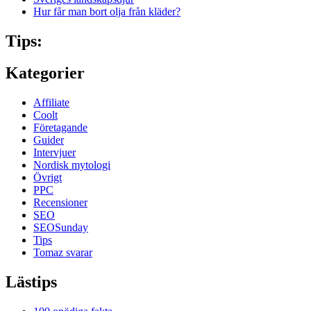
Hur får man bort olja från kläder?
Tips:
Kategorier
Affiliate
Coolt
Företagande
Guider
Intervjuer
Nordisk mytologi
Övrigt
PPC
Recensioner
SEO
SEOSunday
Tips
Tomaz svarar
Lästips