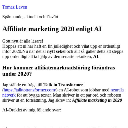
Hoppa
Tomaz Laven
till
Spännande, aktuellt och läsvärt
innehåll
Affiliate marketing 2020 enligt AI
Gott nytt år alla läsare!
Hoppas att ni har haft en fin julledighet och vilat upp er ordentligt
inför 2020.Nu när det är
nytt sekel
och allt så gäller detta att steppa
upp ordentligt att ta hjälp av den senaste tekniken,
AI
.
Hur kommer affiliatemarknadsföring förändras
under 2020?
Jag ställde en fråga till
Talk to Transformer
(
https://talktotransformer.com/
) en AI-robot som jobbar med
neurala
nätverk
för att bygga texter. Man skriver in ett par ord och roboten
skriver ut en fortsättning. Jag skrev in:
Affiliate marketing in 2020
AI-Oraklet av mig följande svar: