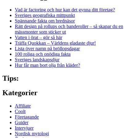
Vad är factoring och hur kan det gynna ditt företag?
Sveriges geografiska mittpunkt
Spännande fakta om brednäsor
Rätt design på rollups och banderoller – så skapar du en
mässmonter som sticker ut
Vatten i örat – gör så här
Träffa Quokkan – Världens gladaste djur!
Lista över namn på bröllopsdagar
100 roliga och onödiga fakta
Sveriges landskapsdjur
Hur får man bort olja från kläder?
Tips:
Kategorier
Affiliate
Coolt
Företagande
Guider
Intervjuer
Nordisk mytologi