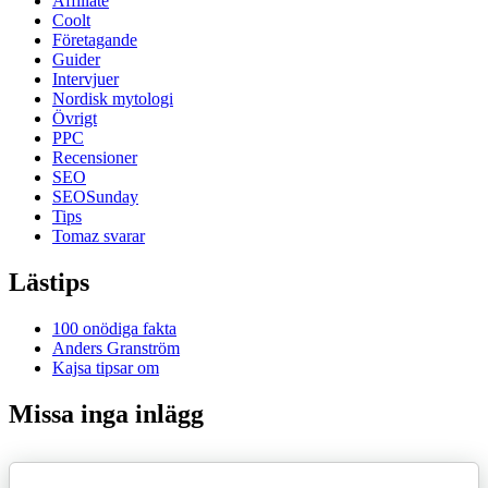
Affiliate
Coolt
Företagande
Guider
Intervjuer
Nordisk mytologi
Övrigt
PPC
Recensioner
SEO
SEOSunday
Tips
Tomaz svarar
Lästips
100 onödiga fakta
Anders Granström
Kajsa tipsar om
Missa inga inlägg