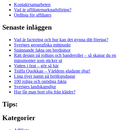
Kontakt/samarbeten
Vad är affiliatemarknadsföring?
Ordlista för affiliates
Senaste inläggen
Vad är factoring och hur kan det gynna ditt företag?
Sveriges geografiska mittpunkt
Spännande fakta om brednäsor
Rätt design på rollups och banderoller – så skapar du en
mässmonter som sticker ut
Vatten i örat – gör så här
Träffa Quokkan – Världens gladaste djur!
Lista över namn på bröllopsdagar
100 roliga och onödiga fakta
Sveriges landskapsdjur
Hur får man bort olja från kläder?
Tips:
Kategorier