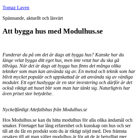
Hoppa
Tomaz Laven
till
Spännande, aktuellt och läsvärt
innehåll
Att bygga hus med Modulhus.se
Funderar du på om det är dags att bygga hus? Kanske har du
länge velat bygga ditt eget hus, men inte vetat hur du ska gå
tillväga. När det är dags att bygga hus finns det många olika
tekniker som man kan använda sig av. En metod och teknik som har
blivit mycket populär och uppskattad är att använda sig av värdiga
moduler. Ett eget husbygge är en stor investering och därför är det
också viktigt att huset blir som man har tänkt sig. Naturligtvis har
även priset stor betydelse.
Nyckelfärdigt Attefallshus från Modulhus.se
Hos Modulhus.se kan du hitta modulhus för alla olika ändamål och
smaker. Företaget har lång erfarenhet och kunskap om hus och ser
till att du får en produkt som du är riktigt nöjd med. Den främsta
orsaken till att man väljer modulhus är för att de är betydligt mer