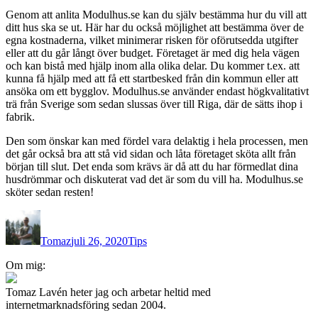
Genom att anlita Modulhus.se kan du själv bestämma hur du vill att
ditt hus ska se ut. Här har du också möjlighet att bestämma över de
egna kostnaderna, vilket minimerar risken för oförutsedda utgifter
eller att du går långt över budget. Företaget är med dig hela vägen
och kan bistå med hjälp inom alla olika delar. Du kommer t.ex. att
kunna få hjälp med att få ett startbesked från din kommun eller att
ansöka om ett bygglov. Modulhus.se använder endast högkvalitativt
trä från Sverige som sedan slussas över till Riga, där de sätts ihop i
fabrik.
Den som önskar kan med fördel vara delaktig i hela processen, men
det går också bra att stå vid sidan och låta företaget sköta allt från
början till slut. Det enda som krävs är då att du har förmedlat dina
husdrömmar och diskuterat vad det är som du vill ha. Modulhus.se
sköter sedan resten!
Författare
Publicerat
Kategorier
den
Tomaz
juli 26, 2020
Tips
Inläggsnavigering
Om mig:
Tomaz Lavén heter jag och arbetar heltid med
internetmarknadsföring sedan 2004.