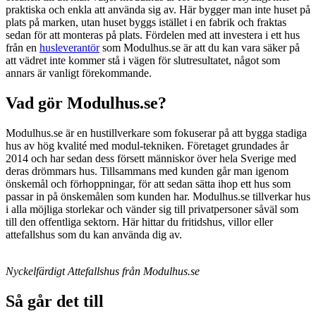
praktiska och enkla att använda sig av. Här bygger man inte huset på
plats på marken, utan huset byggs istället i en fabrik och fraktas
sedan för att monteras på plats. Fördelen med att investera i ett hus
från en
husleverantör
som Modulhus.se är att du kan vara säker på
att vädret inte kommer stå i vägen för slutresultatet, något som
annars är vanligt förekommande.
Vad gör Modulhus.se?
Modulhus.se är en hustillverkare som fokuserar på att bygga stadiga
hus av hög kvalité med modul-tekniken. Företaget grundades år
2014 och har sedan dess försett människor över hela Sverige med
deras drömmars hus. Tillsammans med kunden går man igenom
önskemål och förhoppningar, för att sedan sätta ihop ett hus som
passar in på önskemålen som kunden har. Modulhus.se tillverkar hus
i alla möjliga storlekar och vänder sig till privatpersoner såväl som
till den offentliga sektorn. Här hittar du fritidshus, villor eller
attefallshus som du kan använda dig av.
Nyckelfärdigt Attefallshus från Modulhus.se
Så går det till