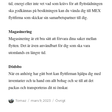
tid, energi eller inte vet vad som krävs för att flyttstädningen
ska godkännas på besiktningen kan du vända dig till MEX
flyttfirma som skickar sin samarbetspartner till dig.
Magasinering
Magasinering är ett bra sätt att förvara dina saker mellan
flytten. Det är även användbart för dig som ska vara
utomlands en längre tid.
Dödsbo
När en anhörig har gått bort kan flyttfirman hjälpa dig med
inventarier och ta hand om allt bohag och se till att det
packas och transporteras dit ni önskar.
Författare
Publicerat
Kategorier
Tomaz
mars 9, 2023
Övrigt
den