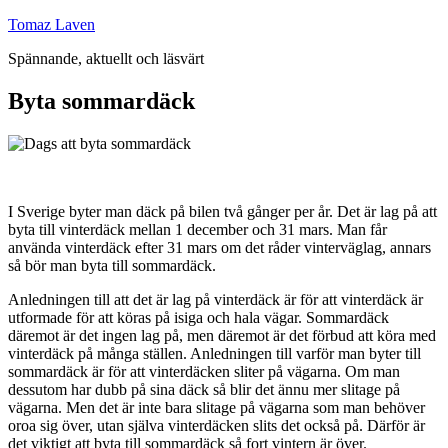
Hoppa
Tomaz Laven
till
Spännande, aktuellt och läsvärt
innehåll
Byta sommardäck
I Sverige byter man däck på bilen två gånger per år. Det är lag på att
byta till vinterdäck mellan 1 december och 31 mars. Man får
använda vinterdäck efter 31 mars om det råder vinterväglag, annars
så bör man byta till sommardäck.
Anledningen till att det är lag på vinterdäck är för att vinterdäck är
utformade för att köras på isiga och hala vägar. Sommardäck
däremot är det ingen lag på, men däremot är det förbud att köra med
vinterdäck på många ställen. Anledningen till varför man byter till
sommardäck är för att vinterdäcken sliter på vägarna. Om man
dessutom har dubb på sina däck så blir det ännu mer slitage på
vägarna. Men det är inte bara slitage på vägarna som man behöver
oroa sig över, utan själva vinterdäcken slits det också på. Därför är
det viktigt att byta till sommardäck så fort vintern är över.