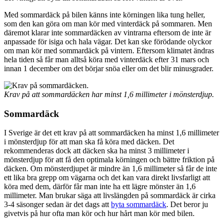
Med sommardäck på bilen känns inte körningen lika tung heller,
som den kan göra om man kör med vinterdäck på sommaren. Men
däremot klarar inte sommardäcken av vintrarna eftersom de inte är
anpassade för isiga och hala vägar. Det kan ske förödande olyckor
om man kör med sommardäck på vintern. Eftersom klimatet ändras
hela tiden så får man alltså köra med vinterdäck efter 31 mars och
innan 1 december om det börjar snöa eller om det blir minusgrader.
Krav på att sommardäcken har minst 1,6 millimeter i mönsterdjup.
Sommardäck
I Sverige är det ett krav på att sommardäcken ha minst 1,6 millimeter
i mönsterdjup för att man ska få köra med däcken. Det
rekommenderas dock att däcken ska ha minst 3 millimeter i
mönsterdjup för att få den optimala körningen och bättre friktion på
däcken. Om mönsterdjupet är mindre än 1,6 millimeter så får de inte
ett lika bra grepp om vägarna och det kan vara direkt livsfarligt att
köra med dem, därför får man inte ha ett lägre mönster än 1,6
millimeter. Man brukar säga att livslängden på sommardäck är cirka
3-4 säsonger sedan är det dags att
byta sommardäck
. Det beror ju
givetvis på hur ofta man kör och hur hårt man kör med bilen.