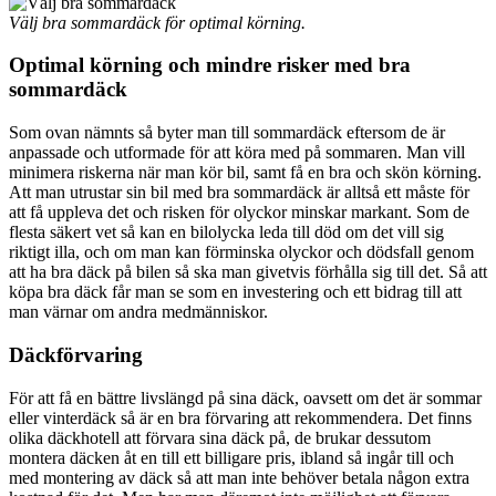
Välj bra sommardäck för optimal körning.
Optimal körning och mindre risker med bra
sommardäck
Som ovan nämnts så byter man till sommardäck eftersom de är
anpassade och utformade för att köra med på sommaren. Man vill
minimera riskerna när man kör bil, samt få en bra och skön körning.
Att man utrustar sin bil med bra sommardäck är alltså ett måste för
att få uppleva det och risken för olyckor minskar markant. Som de
flesta säkert vet så kan en bilolycka leda till död om det vill sig
riktigt illa, och om man kan förminska olyckor och dödsfall genom
att ha bra däck på bilen så ska man givetvis förhålla sig till det. Så att
köpa bra däck får man se som en investering och ett bidrag till att
man värnar om andra medmänniskor.
Däckförvaring
För att få en bättre livslängd på sina däck, oavsett om det är sommar
eller vinterdäck så är en bra förvaring att rekommendera. Det finns
olika däckhotell att förvara sina däck på, de brukar dessutom
montera däcken åt en till ett billigare pris, ibland så ingår till och
med montering av däck så att man inte behöver betala någon extra