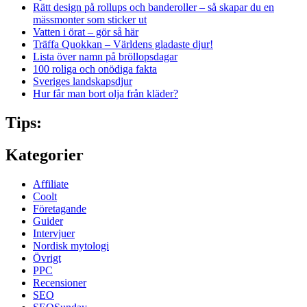
Rätt design på rollups och banderoller – så skapar du en
mässmonter som sticker ut
Vatten i örat – gör så här
Träffa Quokkan – Världens gladaste djur!
Lista över namn på bröllopsdagar
100 roliga och onödiga fakta
Sveriges landskapsdjur
Hur får man bort olja från kläder?
Tips:
Kategorier
Affiliate
Coolt
Företagande
Guider
Intervjuer
Nordisk mytologi
Övrigt
PPC
Recensioner
SEO