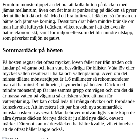
Förutom mönsterdjupet är det bra att kolla luften på däcken med
jämna mellanrum, även om det inte är punktering på däcken så pyser
det ut lite luft då och då. Med ett bra lufttryck i däcken så får man en
bättre och jämnare körning. Dessutom drar bilen mindre bränsle om
man har rätt lufttryck i däcken, vilket resulterar i att det även är
bättre ekonomiskt, samt för miljön eftersom det blir mindre utsläpp,
som påverkar miljön negativt.
Sommardäck på hösten
På hösten regnar det oftast mycket, löven faller ner från träden och
landar på vägarna och kan vara besvärliga för bilister. Våta löv eller
mycket vatten resulterar i halka och vattenplaning. Även om det
minsta tillåtna mönsterdjupet är 1,6 millimeter så rekommenderar
man att ha minst 3 millimeter, i synnerhet på hösten. Däck med
mindre mönsterdjup får inte samma grepp om vägen och om det då
är massa vatten på vägarna så är risken större att man får
vattenplaning. Det kan också leda till många olyckor och förödande
konsekvenser. Att investera i ett par bra och nya sommardäck
minskar riskerna avsevärt. Man behöver nödvändigtvis inte köpa de
allra dyraste däcken för nya däck är ju alltid nya däck, oavsett
märke. Däremot kan märkesdäcken ha bättre kvalité, vilket innebär
att de oftast håller längre också.