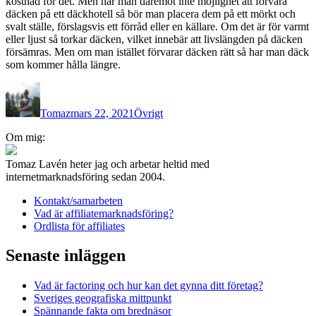
kostnad för det. Men har man däremot inte möjlighet att förvara
däcken på ett däckhotell så bör man placera dem på ett mörkt och
svalt ställe, förslagsvis ett förråd eller en källare. Om det är för varmt
eller ljust så torkar däcken, vilket innebär att livslängden på däcken
försämras. Men om man istället förvarar däcken rätt så har man däck
som kommer hålla längre.
Författare
Publicerat
Kategorier
den
Tomaz
mars 22, 2021
Övrigt
Inläggsnavigering
Om mig:
Tomaz Lavén heter jag och arbetar heltid med
internetmarknadsföring sedan 2004.
Kontakt/samarbeten
Vad är affiliatemarknadsföring?
Ordlista för affiliates
Senaste inläggen
Vad är factoring och hur kan det gynna ditt företag?
Sveriges geografiska mittpunkt
Spännande fakta om brednäsor