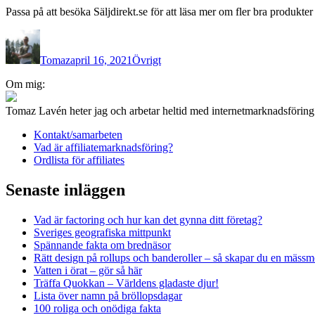
Passa på att besöka Säljdirekt.se för att läsa mer om fler bra produkter s
Författare
Publicerat
Kategorier
den
Tomaz
april 16, 2021
Övrigt
Inläggsnavigering
Om mig:
Tomaz Lavén heter jag och arbetar heltid med internetmarknadsförin
Kontakt/samarbeten
Vad är affiliatemarknadsföring?
Ordlista för affiliates
Senaste inläggen
Vad är factoring och hur kan det gynna ditt företag?
Sveriges geografiska mittpunkt
Spännande fakta om brednäsor
Rätt design på rollups och banderoller – så skapar du en mässm
Vatten i örat – gör så här
Träffa Quokkan – Världens gladaste djur!
Lista över namn på bröllopsdagar
100 roliga och onödiga fakta