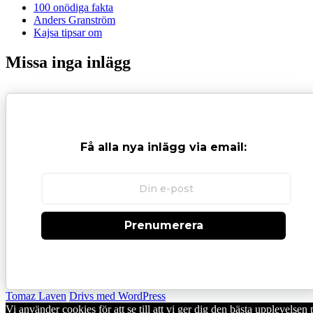
100 onödiga fakta
Anders Granström
Kajsa tipsar om
Missa inga inlägg
Få alla nya inlägg via email:
Prenumerera
Tomaz Laven
Drivs med WordPress
Vi använder cookies för att se till att vi ger dig den bästa upplevels