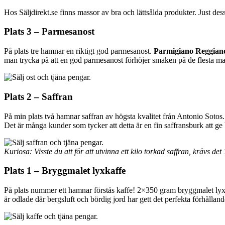
Hos Säljdirekt.se finns massor av bra och lättsålda produkter. Just dess
Plats 3 – Parmesanost
På plats tre hamnar en riktigt god parmesanost.
Parmigiano Reggian
man trycka på att en god parmesanost förhöjer smaken på de flesta mat
Plats 2 – Saffran
På min plats två hamnar saffran av högsta kvalitet från Antonio Sotos
Det är många kunder som tycker att detta är en fin saffransburk att ge 
Kuriosa: Visste du att för att utvinna ett kilo torkad saffran, krävs d
Plats 1 – Bryggmalet lyxkaffe
På plats nummer ett hamnar förstås kaffe! 2×350 gram bryggmalet lyx
är odlade där bergsluft och bördig jord har gett det perfekta förhållan