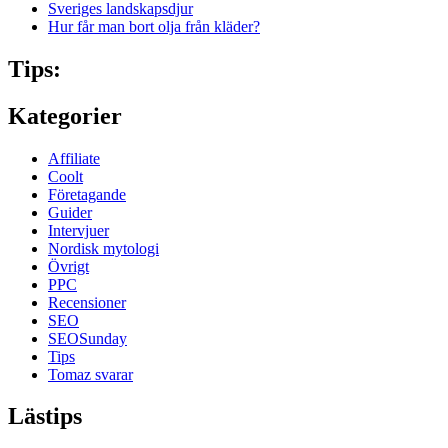
Sveriges landskapsdjur
Hur får man bort olja från kläder?
Tips:
Kategorier
Affiliate
Coolt
Företagande
Guider
Intervjuer
Nordisk mytologi
Övrigt
PPC
Recensioner
SEO
SEOSunday
Tips
Tomaz svarar
Lästips