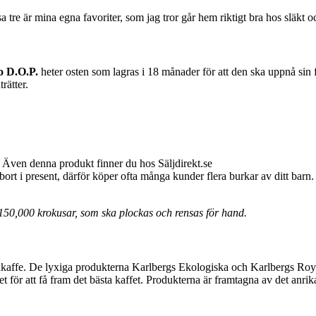
a tre är mina egna favoriter, som jag tror går hem riktigt bra hos släkt 
o D.O.P.
heter osten som lagras i 18 månader för att den ska uppnå sin
rätter.
. Även denna produkt finner du hos Säljdirekt.se
bort i present, därför köper ofta många kunder flera burkar av ditt barn.
et 150,000 krokusar, som ska plockas och rensas för hand.
kaffe. De lyxiga produkterna Karlbergs Ekologiska och Karlbergs Royal
det för att få fram det bästa kaffet. Produkterna är framtagna av det anri