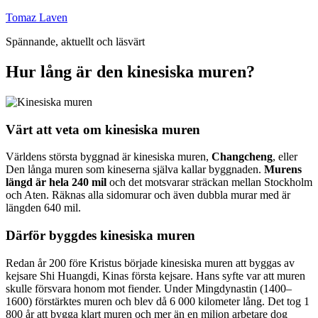
Hoppa
Tomaz Laven
till
Spännande, aktuellt och läsvärt
innehåll
Hur lång är den kinesiska muren?
Värt att veta om kinesiska muren
Världens största byggnad är kinesiska muren,
Changcheng
, eller
Den långa muren som kineserna själva kallar byggnaden.
Murens
längd är hela 240 mil
och det motsvarar sträckan mellan Stockholm
och Aten. Räknas alla sidomurar och även dubbla murar med är
längden 640 mil.
Därför byggdes kinesiska muren
Redan år 200 före Kristus började kinesiska muren att byggas av
kejsare Shi Huangdi, Kinas första kejsare. Hans syfte var att muren
skulle försvara honom mot fiender. Under Mingdynastin (1400–
1600) förstärktes muren och blev då 6 000 kilometer lång. Det tog 1
800 år att bygga klart muren och mer än en miljon arbetare dog