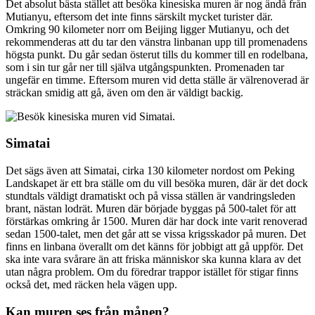
Det absolut bästa stället att besöka kinesiska muren är nog ändå från
Mutianyu, eftersom det inte finns särskilt mycket turister där.
Omkring 90 kilometer norr om Beijing ligger Mutianyu, och det
rekommenderas att du tar den vänstra linbanan upp till promenadens
högsta punkt. Du går sedan österut tills du kommer till en rodelbana,
som i sin tur går ner till själva utgångspunkten. Promenaden tar
ungefär en timme. Eftersom muren vid detta ställe är välrenoverad är
sträckan smidig att gå, även om den är väldigt backig.
Simatai
Det sägs även att Simatai, cirka 130 kilometer nordost om Peking
Landskapet är ett bra ställe om du vill besöka muren, där är det dock
stundtals väldigt dramatiskt och på vissa ställen är vandringsleden
brant, nästan lodrät. Muren där började byggas på 500-talet för att
förstärkas omkring år 1500. Muren där har dock inte varit renoverad
sedan 1500-talet, men det går att se vissa krigsskador på muren. Det
finns en linbana överallt om det känns för jobbigt att gå uppför. Det
ska inte vara svårare än att friska människor ska kunna klara av det
utan några problem. Om du föredrar trappor istället för stigar finns
också det, med räcken hela vägen upp.
Kan muren ses från månen?