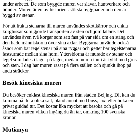
under arbetet. De som byggde muren var slavar, hantverkare och
bönder. Muren är en av historiens största byggnader och den är
byggd av stenar.
För att frakta stenarna till muren användes skottkärror och enkla
korghissar som gjorde transporten av sten och jord lättare. Det
användes även två korgar som satt fast på var sida om en stång och
den hade människorna över sina axlar. Byggarna använde också
åsnor som bar tegelstenar på sina ryggar och getter bar tegelstenarna
fastsurrade mellan sina horn. Yttersidorna är murade av stenar och
tegel som lades i lager på lager, medan muren inuti är fylld med grus
och sten. I dag har muren rasat på flera ställen och sjunkit ihop på
anda sträckor.
Besök kinesiska muren
Du besöker enklast kinesiska muren från staden Beijing. Dit kan du
komma på flera olika sätt, bland annat med buss, taxi eller boka en
privat guidad tur. Det kostar lika mycket att besöka och gå på
kinesiska muren vilken ingång du än tar, omkring 100 svenska
kronor.
Mutianyu