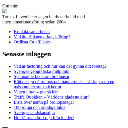
Inläggsnavigering
Om mig:
Tomaz Lavén heter jag och arbetar heltid med
internetmarknadsföring sedan 2004.
Kontakt/samarbeten
Vad är affiliatemarknadsföring?
Ordlista för affiliates
Senaste inläggen
Vad är factoring och hur kan det gynna ditt företag?
Sveriges geografiska mittpunkt
Spännande fakta om brednäsor
Rätt design på rollups och banderoller – så skapar du en
mässmonter som sticker ut
Vatten i örat – gör så här
Träffa Quokkan – Världens gladaste djur!
Lista över namn på bröllopsdagar
100 roliga och onödiga fakta
Sveriges landskapsdjur
Hur får man bort olja från kläder?