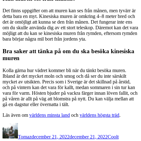
Det finns uppgifter om att muren kan ses från månen, men tyvärr är
detta bara en myt. Kinesiska muren är omkring 4–8 meter bred och
det är omöjligt att kunna se den från månen. Det fungerar inte ens
om du skulle använda dig av ett stort teleskop. Däremot kan det vara
möjligt att du kan se kinesiska muren från rymden, eftersom rymden
bara börjar några mil bort från jordens yta.
Bra saker att tänka på om du ska besöka kinesiska
muren
Kolla gärna hur vädret kommer bli när du tänkt besöka muren.
Ibland är det mycket moln och smog och då ser du inte särskilt
mycket av utsikten. Precis som i Sverige är det skillnad på årstid,
och på vintern kan det vara för kallt, medan sommaren i sin tur kan
vara för varm. Hösten bjuder på vackra färger innan löven fallit, och
på våren är allt på väg att blomstra på nytt. Du kan välja mellan att
gå en dagstur eller övernatta i tält.
Läs även om
världens minsta land
och
världens högsta träd
.
Författare
Publicerat
Kategorier
den
Tomaz
december 21, 2022
december 21, 2022
Coolt