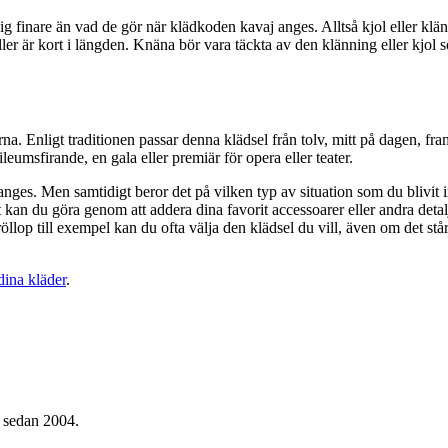
finare än vad de gör när klädkoden kavaj anges. Alltså kjol eller klänni
eller är kort i längden. Knäna bör vara täckta av den klänning eller kjol 
. Enligt traditionen passar denna klädsel från tolv, mitt på dagen, fr
ileumsfirande, en gala eller premiär för opera eller teater.
om anges. Men samtidigt beror det på vilken typ av situation som du blivit
Det kan du göra genom att addera dina favorit accessoarer eller andra de
 bröllop till exempel kan du ofta välja den klädsel du vill, även om det s
dina kläder
.
g sedan 2004.