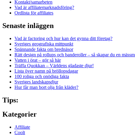
Kontakt/samarbeten
Vad är affiliatemarknadsföring?
Ordlista för affiliates
Senaste inläggen
Vad är factoring och hur kan det gynna ditt företag?
Sveriges geografiska mittpunkt
Spännande fakta om brednäsor
Rätt design på rollups och banderoller – så skapar du en mässm
Vatten i örat – gör så här
Träffa Quokkan – Världens gladaste djur!
Lista över namn på bröllopsdagar
100 roliga och onödiga fakta
Sveriges landskapsdjur
Hur får man bort olja från kläder?
Tips:
Kategorier
Affiliate
Coolt