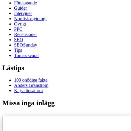
Företagande
Guider
Intervjuer
Nordisk mytologi
Övrigt
PPC
Recensioner
SEO
SEOSunday
Tips
Tomaz svarar
Lästips
100 onödiga fakta
Anders Granström
Kajsa tipsar om
Missa inga inlägg