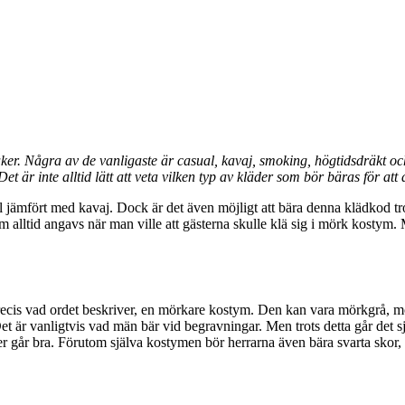
er. Några av de vanligaste är casual, kavaj, smoking, högtidsdräkt oc
är inte alltid lätt att veta vilken typ av kläder som bör bäras för att
 jämfört med kavaj. Dock är det även möjligt att bära denna klädkod tro
m alltid angavs när man ville att gästerna skulle klä sig i mörk kostym. M
ecis vad ordet beskriver, en mörkare kostym. Den kan vara mörkgrå, mör
 Det är vanligtvis vad män bär vid begravningar. Men trots detta går det 
ger går bra. Förutom själva kostymen bör herrarna även bära svarta skor, o