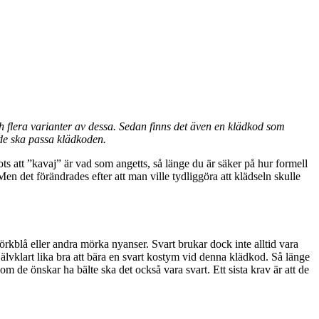
h flera varianter av dessa. Sedan finns det även en klädkod som
 de ska passa klädkoden.
ts att ”kavaj” är vad som angetts, så länge du är säker på hur formell
en det förändrades efter att man ville tydliggöra att klädseln skulle
kblå eller andra mörka nyanser. Svart brukar dock inte alltid vara
självklart lika bra att bära en svart kostym vid denna klädkod. Så länge
m de önskar ha bälte ska det också vara svart. Ett sista krav är att de