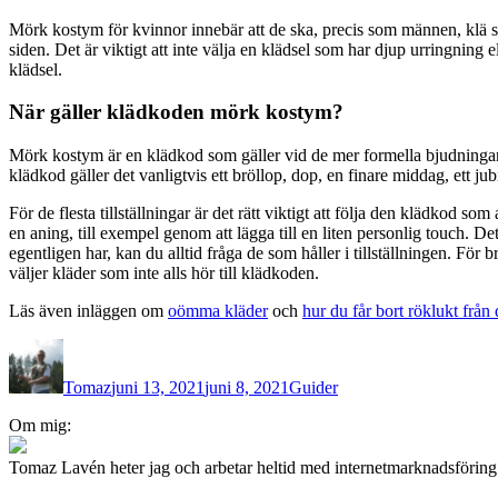
Mörk kostym för kvinnor innebär att de ska, precis som männen, klä sig 
siden. Det är viktigt att inte välja en klädsel som har djup urringning 
klädsel.
När gäller klädkoden mörk kostym?
Mörk kostym är en klädkod som gäller vid de mer formella bjudningarna
klädkod gäller det vanligtvis ett bröllop, dop, en finare middag, ett jub
För de flesta tillställningar är det rätt viktigt att följa den klädkod s
en aning, till exempel genom att lägga till en liten personlig touch. 
egentligen har, kan du alltid fråga de som håller i tillställningen. För
väljer kläder som inte alls hör till klädkoden.
Läs även inläggen om
oömma kläder
och
hur du får bort röklukt från 
Författare
Publicerat
Kategorier
den
Tomaz
juni 13, 2021
juni 8, 2021
Guider
Inläggsnavigering
Om mig:
Tomaz Lavén heter jag och arbetar heltid med internetmarknadsförin