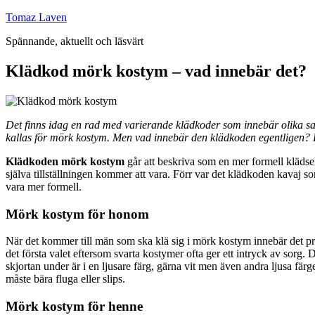
Hoppa
Tomaz Laven
till
Spännande, aktuellt och läsvärt
innehåll
Klädkod mörk kostym – vad innebär det?
Det finns idag en rad med varierande klädkoder som innebär olika sak
kallas för mörk kostym. Men vad innebär den klädkoden egentligen? Det 
Klädkoden mörk kostym
går att beskriva som en mer formell klädsel
själva tillställningen kommer att vara. Förr var det klädkoden kavaj so
vara mer formell.
Mörk kostym för honom
När det kommer till män som ska klä sig i mörk kostym innebär det pr
det första valet eftersom svarta kostymer ofta ger ett intryck av sorg.
skjortan under är i en ljusare färg, gärna vit men även andra ljusa fär
måste bära fluga eller slips.
Mörk kostym för henne