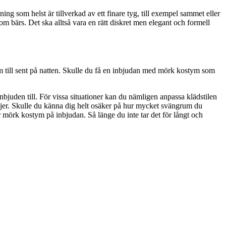
ng som helst är tillverkad av ett finare tyg, till exempel sammet eller
som bärs. Det ska alltså vara en rätt diskret men elegant och formell
am till sent på natten. Skulle du få en inbjudan med mörk kostym som
 inbjuden till. För vissa situationer kan du nämligen anpassa klädstilen
taljer. Skulle du känna dig helt osäker på hur mycket svängrum du
tår mörk kostym på inbjudan. Så länge du inte tar det för långt och