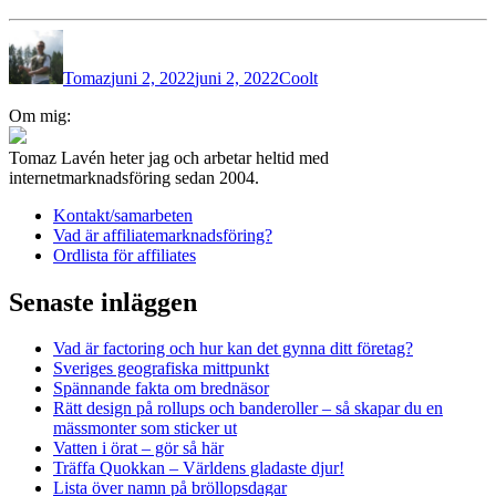
Författare
Publicerat
Kategorier
den
Tomaz
juni 2, 2022
juni 2, 2022
Coolt
Inläggsnavigering
Om mig:
Tomaz Lavén heter jag och arbetar heltid med
internetmarknadsföring sedan 2004.
Kontakt/samarbeten
Vad är affiliatemarknadsföring?
Ordlista för affiliates
Senaste inläggen
Vad är factoring och hur kan det gynna ditt företag?
Sveriges geografiska mittpunkt
Spännande fakta om brednäsor
Rätt design på rollups och banderoller – så skapar du en
mässmonter som sticker ut
Vatten i örat – gör så här
Träffa Quokkan – Världens gladaste djur!
Lista över namn på bröllopsdagar