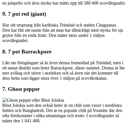
en jalapeño och dess styrka har mätts upp till 580 000 scovillegrader.
9. 7 pot red (giant)
Har sitt ursprung från karibiska Trinidad och staden Chaguanas.
Den har fått sitt namn från att man har tillräckligt med styrka för sju
grytor från en enda frukt. Den mäter strax under 1 miljon
scovillegrader.
8. 7 pot Barrackpore
Likt sin föregångare så är även denna framodlad på Trinidad, men i
ett annat distrikt som heter Barrackpore, därav namnet. Denna är lite
mer avlång och större i storleken och så även när det kommer till
dess hetta som ligger strax över 1 miljon på scovilleskalan.
7. Ghost pepper
Bhut Jolokia som den också heter är en chili som växer i nordöstra
Indien och Bangladesh. Det är en populär chili på Youtube där den
ofta förekommer i olika utmaningar och tester. I scovillegrader så
mäter den 1 041 400.