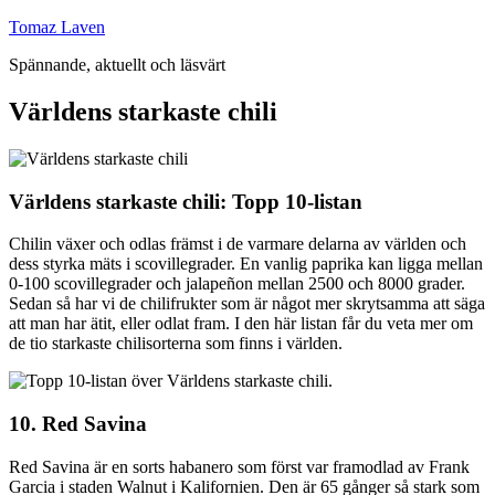
Hoppa
Tomaz Laven
till
Spännande, aktuellt och läsvärt
innehåll
Världens starkaste chili
Världens starkaste chili: Topp 10-listan
Chilin växer och odlas främst i de varmare delarna av världen och
dess styrka mäts i scovillegrader. En vanlig paprika kan ligga mellan
0-100 scovillegrader och jalapeñon mellan 2500 och 8000 grader.
Sedan så har vi de chilifrukter som är något mer skrytsamma att säga
att man har ätit, eller odlat fram. I den här listan får du veta mer om
de tio starkaste chilisorterna som finns i världen.
10. Red Savina
Red Savina är en sorts habanero som först var framodlad av Frank
Garcia i staden Walnut i Kalifornien. Den är 65 gånger så stark som