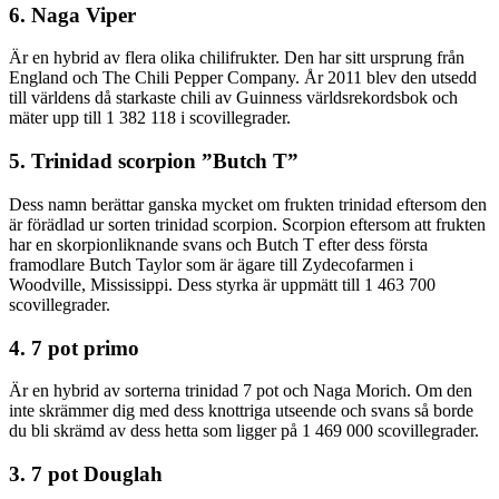
6. Naga Viper
Är en hybrid av flera olika chilifrukter. Den har sitt ursprung från
England och The Chili Pepper Company. År 2011 blev den utsedd
till världens då starkaste chili av Guinness världsrekordsbok och
mäter upp till 1 382 118 i scovillegrader.
5. Trinidad scorpion ”Butch T”
Dess namn berättar ganska mycket om frukten trinidad eftersom den
är förädlad ur sorten trinidad scorpion. Scorpion eftersom att frukten
har en skorpionliknande svans och Butch T efter dess första
framodlare Butch Taylor som är ägare till Zydecofarmen i
Woodville, Mississippi. Dess styrka är uppmätt till 1 463 700
scovillegrader.
4. 7 pot primo
Är en hybrid av sorterna trinidad 7 pot och Naga Morich. Om den
inte skrämmer dig med dess knottriga utseende och svans så borde
du bli skrämd av dess hetta som ligger på 1 469 000 scovillegrader.
3. 7 pot Douglah