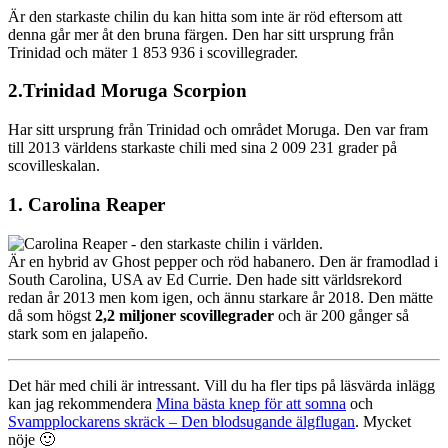
Är den starkaste chilin du kan hitta som inte är röd eftersom att
denna går mer åt den bruna färgen. Den har sitt ursprung från
Trinidad och mäter 1 853 936 i scovillegrader.
2.Trinidad Moruga Scorpion
Har sitt ursprung från Trinidad och området Moruga. Den var fram
till 2013 världens starkaste chili med sina 2 009 231 grader på
scovilleskalan.
1. Carolina Reaper
Är en hybrid av Ghost pepper och röd habanero. Den är framodlad i
South Carolina, USA av Ed Currie. Den hade sitt världsrekord
redan år 2013 men kom igen, och ännu starkare år 2018. Den mätte
då som högst
2,2 miljoner scovillegrader
och är 200 gånger så
stark som en jalapeño.
Det här med chili är intressant. Vill du ha fler tips på läsvärda inlägg
kan jag rekommendera
Mina bästa knep för att somna
och
Svampplockarens skräck – Den blodsugande älgflugan
. Mycket
nöje 🙂