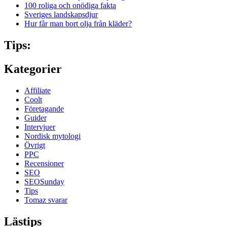
100 roliga och onödiga fakta
Sveriges landskapsdjur
Hur får man bort olja från kläder?
Tips:
Kategorier
Affiliate
Coolt
Företagande
Guider
Intervjuer
Nordisk mytologi
Övrigt
PPC
Recensioner
SEO
SEOSunday
Tips
Tomaz svarar
Lästips