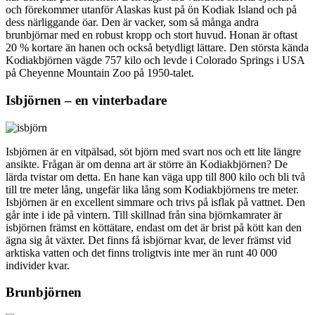
och förekommer utanför Alaskas kust på ön Kodiak Island och på
dess närliggande öar. Den är vacker, som så många andra
brunbjörnar med en robust kropp och stort huvud. Honan är oftast
20 % kortare än hanen och också betydligt lättare. Den största kända
Kodiakbjörnen vägde 757 kilo och levde i Colorado Springs i USA
på Cheyenne Mountain Zoo på 1950-talet.
Isbjörnen – en vinterbadare
Isbjörnen är en vitpälsad, söt björn med svart nos och ett lite längre
ansikte. Frågan är om denna art är större än Kodiakbjörnen? De
lärda tvistar om detta. En hane kan väga upp till 800 kilo och bli två
till tre meter lång, ungefär lika lång som Kodiakbjörnens tre meter.
Isbjörnen är en excellent simmare och trivs på isflak på vattnet. Den
går inte i ide på vintern. Till skillnad från sina björnkamrater är
isbjörnen främst en köttätare, endast om det är brist på kött kan den
ägna sig åt växter. Det finns få isbjörnar kvar, de lever främst vid
arktiska vatten och det finns troligtvis inte mer än runt 40 000
individer kvar.
Brunbjörnen