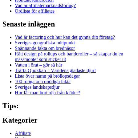
Vad är affiliatemarknadsföring?
Ordlista för affiliates
Senaste inläggen
Vad är factoring och hur kan det gynna ditt företag?
Sveriges geografiska mittpunkt
Spännande fakta om brednäsor
Rätt design på rollups och banderoller – så skapar du en
mässmonter som sticker ut
Vatten i örat – gör så här
Träffa Quokkan – Världens gladaste djur!
Lista över namn på bröllopsdagar
100 roliga och onödiga fakta
Sveriges landskapsdjur
Hur får man bort olja från kläder?
Tips:
Kategorier
Affiliate