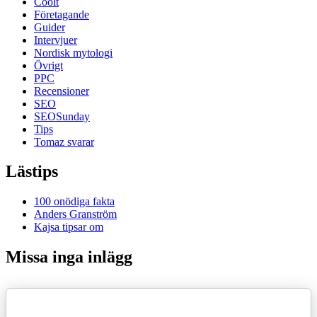
Coolt
Företagande
Guider
Intervjuer
Nordisk mytologi
Övrigt
PPC
Recensioner
SEO
SEOSunday
Tips
Tomaz svarar
Lästips
100 onödiga fakta
Anders Granström
Kajsa tipsar om
Missa inga inlägg