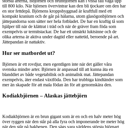
största arterna, isbjörnen och brunbjörnen kan i vissa fall väga upp
till 800 kilo. När björnen övervintrar kan den bli tjockare om den har
en stor fettdepå. Björnens kroppsbyggnad är kraftfull med ett
kompakt kranium och de går på hälarna, utom glasögonbjörnen och
jättepandorna som sätter ner hela fotbladet. De har en kraftig tå som
hjälper till när de klättrat i träd och när de gräver fram föda som
exempelvis ur termitstackar. De har ett utmärkt luktsinne och de
olika arterna är aktiva under dagtid eller nattetid, beroende på art.
Jättepandan är nattaktiv.
Hur ser matbordet ut?
Björnen är ett rovdjur, men egentligen inte när det gäller våra
svenska mindre arter. Björnen är anpassad till att kunna äta en
blanddiet av både vegetabilisk och animalisk mat. Jättepandan
exempelvis, äter endast växtföda. Den har trubbiga kindtänder som
mer än skapade för att mala födan än för att genomskära den.
Kodiakbjörnen – Alaskas jättebjörn
Kodiakbjörnen är en brun gigant som är en och en halv meter hög
över ryggen när den står på alla fyra och imponerande tre meter hög
när den står på bakbenen. Den sägs vara världens största björnart