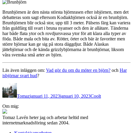
Brunbjörnen är den nästa största björnrasen efter isbjörnen, men det
debatteras som sagt eftersom Kodiakbjörnen också är en brunbjörn.
Brunbjörnen blir också stor, upp till 3 meter. Pälsens färg kan variera
från guldfärg till svart i bruna nyanser och den är allätare. Tänderna
har både flata ytor och rovdjursvassa ytor för att klara alla typer av
föda. Både mala och bita av. Rötter, örter och bär är favoriter men
större björnar kan ge sig på stora däggdjur. Både Alaskas
jättebjörnar och de kända grizzlybjörnarna är brunbjörnar, liksom
våra svenska små arter av björn.
Läs även inläggen om:
Vad gör du om du möter en björn?
och
Har
isbjörnar svart hud
?
Författare
Publicerat
Kategorier
den
Tomaz
januari 11, 2023
januari 10, 2023
Coolt
Inläggsnavigering
Om mig:
Tomaz Lavén heter jag och arbetar heltid med
internetmarknadsföring sedan 2004.
Kontakt/samarbeten