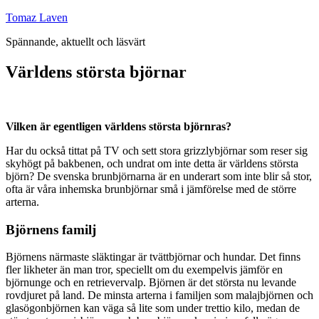
Hoppa
Tomaz Laven
till
Spännande, aktuellt och läsvärt
innehåll
Världens största björnar
Vilken är egentligen världens största björnras?
Har du också tittat på TV och sett stora grizzlybjörnar som reser sig
skyhögt på bakbenen, och undrat om inte detta är världens största
björn? De svenska brunbjörnarna är en underart som inte blir så stor,
ofta är våra inhemska brunbjörnar små i jämförelse med de större
arterna.
Björnens familj
Björnens närmaste släktingar är tvättbjörnar och hundar. Det finns
fler likheter än man tror, speciellt om du exempelvis jämför en
björnunge och en retrievervalp. Björnen är det största nu levande
rovdjuret på land. De minsta arterna i familjen som malajbjörnen och
glasögonbjörnen kan väga så lite som under trettio kilo, medan de