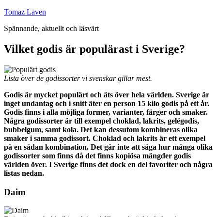
Hoppa
Tomaz Laven
till
Spännande, aktuellt och läsvärt
innehåll
Vilket godis är populärast i Sverige?
Lista över de godissorter vi svenskar gillar mest.
Godis är mycket populärt och äts över hela världen. Sverige är
inget undantag och i snitt äter en person 15 kilo godis på ett år.
Godis finns i alla möjliga former, varianter, färger och smaker.
Några godissorter är till exempel choklad, lakrits, gelégodis,
bubbelgum, samt kola. Det kan dessutom kombineras olika
smaker i samma godissort. Choklad och lakrits är ett exempel
på en sådan kombination. Det går inte att säga hur många olika
godissorter som finns då det finns kopiösa mängder godis
världen över. I Sverige finns det dock en del favoriter och några
listas nedan.
Daim