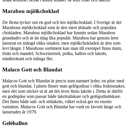
Marabou mjölkchoklad
De flesta tycker om en god och len mjölkchoklad. I Sverige är det
Marabous mjölkchoklad som är den mest älskade och populära
chokladen. Marabou mjölkchoklad har funnits sedan Marabou
grundades och är än idag lika populär. Marabou har genom åren
lanserat en mängd olika smaker, men mjölkchokladen är den som
levt längst. I Marabous sortiment kan man till exempel finna daim,
frukt och mandel, Schweizernöt, polka, hallon och lakrits,
mintkrokant och många fler.
Malaco Gott och Blandat
Malacos Gott och Blandat är precis som namnet lyder, en påse med
gott och blandat. I påsen finner man gelégodisar i olika fruktsmaker,
men det som sticker ut är att det även finns lakrits i. Detta är därför
en godispåse som passar både lakritsälskare och gelégodisälskare.
Det finns både salt- och sötlakrits, vilket också ger en enorm
variation. Malacos Gott och Blandat har varit en favorit länge och
lanserades år 1979.
Geléhallon