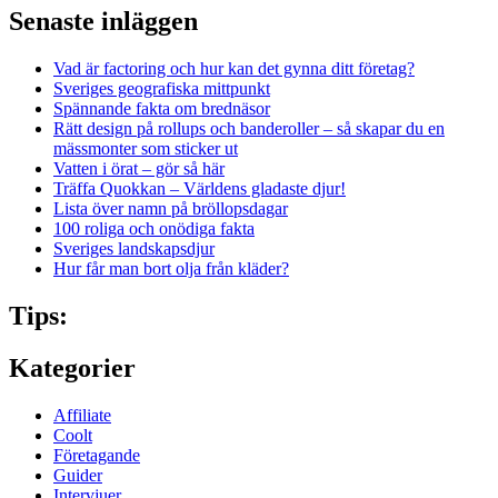
Senaste inläggen
Vad är factoring och hur kan det gynna ditt företag?
Sveriges geografiska mittpunkt
Spännande fakta om brednäsor
Rätt design på rollups och banderoller – så skapar du en
mässmonter som sticker ut
Vatten i örat – gör så här
Träffa Quokkan – Världens gladaste djur!
Lista över namn på bröllopsdagar
100 roliga och onödiga fakta
Sveriges landskapsdjur
Hur får man bort olja från kläder?
Tips:
Kategorier
Affiliate
Coolt
Företagande
Guider
Intervjuer