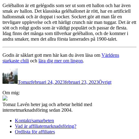
Geléhallon är ett gelégodis som ser ut som ett hallon och har även
smak av hallon. Det klassiska geléhallonet är rött, har en artificiell
hallonsmak och är doppat i socker. Sockret gör att man får en
trevligare upplevelse och ett härligt crunch när man tuggar. Det är ett
sött och roligt godis som är väldigt populärt och passar de flesta.
Idag finns det många som tillverkar geléhallon, och de kommer i
andra smaker, men det allra första lanserades på 1900-talet.
Godis är såklart gott men här kan du även läsa om
Världens
starkaste chili
och
lära dig mer om lingon
.
Författare
Publicerat
Kategorier
den
Tomaz
februari 24, 2023
februari 23, 2023
Övrigt
Inläggsnavigering
Om mig:
Tomaz Lavén heter jag och arbetar heltid med
internetmarknadsföring sedan 2004.
Kontakt/samarbeten
Vad är affiliatemarknadsföring?
Ordlista för affiliates