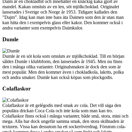
Daim är en chokladbit och innehåller en knäckig kaka gjort av
mandel. Kakan omsluts av en len, söt mjölkchoklad. Originalet
lanserades i Sverige och Norge år 1953. Tidigare kallades den
”Dajm”. Idag kan man inte bara äta Daimen som den är utan man
kan hitta den i exempelvis glass eller kakor. Den kommer också i
andra varianter som exempelvis Daimkulor.
Dumle
Dumle är en söt kola som omsluts av mjölkchoklad. Till en början
såldes Dumle i klubbform, den lanserades år 1945. Men nu finns
den i många olika varianter. Originalsmaken är dock den som är
mest populär. Men den kommer även i chokladkola, lakrits, polka
och andra smaker. Dumle kan också köpas som plockgodis.
Colaflaskor
Colaflaskor är ett gelégodis med smak av cola. Det vill säga den
populära drickan Coca Cola och inte kola som man kan tro.
Colaflaskor finns också i många varianter, både små, stora, mini och
mega. Alla har dock ungefär samma smak, den stora skillnaden är
texturen. Vissa kan dessutom ha ett sockeröverdrag. Förutom cola-
smak kommer dessa i andra smaker så som frukt och lakrits.