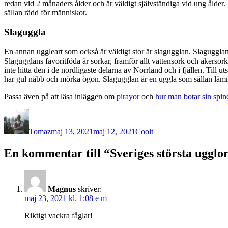
redan vid 2 månaders ålder och är väldigt självständiga vid ung ålder
sällan rädd för människor.
Slaguggla
En annan uggleart som också är väldigt stor är slagugglan. Slagugglan k
Slagugglans favoritföda är sorkar, framför allt vattensork och åker
inte hitta den i de nordligaste delarna av Norrland och i fjällen. Till
har gul näbb och mörka ögon. Slagugglan är en uggla som sällan lämnar 
Passa även på att läsa inläggen om
pirayor
och
hur man botar sin spin
Författare
Publicerat
Kategorier
den
Tomaz
maj 13, 2021
maj 12, 2021
Coolt
En kommentar till “Sveriges största ugglo
Magnus
skriver:
maj 23, 2021 kl. 1:08 e m
Riktigt vackra fåglar!