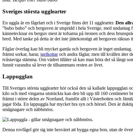
Sveriges största ugglearter
En uggla är en fågelart och i Sverige finns det 11 ugglearter.
Den allr
”bubo bubo” och berguven är utspridd i hela Sverige, med undantag fr
kännetecknar en berguv mest är tofsarna på öronen och dess brunspräc
bred. Med tanke på detta är det inte jättekonstigt att berguven räknas ti
Fåglar överlag kan bli mycket gamla och berguven är inget undantag. De
främst sorkar, harar,
igelkottar
och andra fåglar, men till kvällen äter d
tvåstaviga stämma. Om vädret tillåter så kan man höra det så långt som
funnit varandra så lever de tillsammans resten av livet.
Lappugglan
Till Sveriges största ugglearter hör också den så kallade lappugglan o
kilo och med vingarna utsträckta kan den bli upp till 160 centimeter 
främst i större delen av Norrland, framför allt i Västerbotten och Jämt
jagar föda. En lappuggla har mycket bra syn och hörsel. Den är duktig p
smågnagare och näbbmöss.
Denna rovfågel gör sig inte besväret att bygga egna bon, utan de över