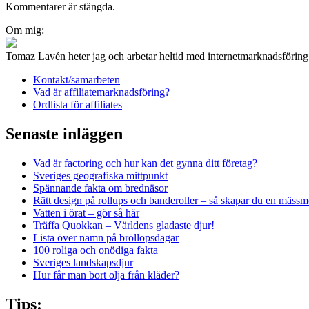
Kommentarer är stängda.
Inläggsnavigering
Om mig:
Tomaz Lavén heter jag och arbetar heltid med internetmarknadsförin
Kontakt/samarbeten
Vad är affiliatemarknadsföring?
Ordlista för affiliates
Senaste inläggen
Vad är factoring och hur kan det gynna ditt företag?
Sveriges geografiska mittpunkt
Spännande fakta om brednäsor
Rätt design på rollups och banderoller – så skapar du en mässm
Vatten i örat – gör så här
Träffa Quokkan – Världens gladaste djur!
Lista över namn på bröllopsdagar
100 roliga och onödiga fakta
Sveriges landskapsdjur
Hur får man bort olja från kläder?
Tips: