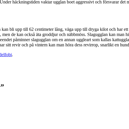
. Under häckningstiden vaktar ugglan boet aggressivt och försvarar det 
an bli upp till 62 centimeter lång, väga upp till dryga kilot och har et
sork, men de kan också äta groddjur och näbbmöss. Slagugglan kan man 
 utseendet påminner slagugglan om en annan uggleart som kallas kattuggla,
sitt revir och på vintern kan man höra dess revirrop, snarlikt en hunds
delfobi
.
r”