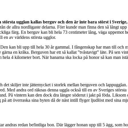
a största ugglan kallas berguv och den är inte bara störst i Sverige
ån de allra nordligaste delarna. Förr kunde man finna den så långt up
kliga färg. En berguv kan bli hela 73 centimeter lång, väga uppemot he
ll en av världens största ugglor.
n kan bli upp till hela 30 år gammal. I fångenskap har man till och med
e gärna en kråka. Berguven har ett så kallat ”tvåstavigt” läte. På sen vi
 hela 4 kilometer bort. När hanarna ska locka på honor så kan man iställ
ch det skiljer inte jättemycket i storlek mellan berguven och lappugglan.
bred. Med andra ord räknas denna uggla också till en av Sveriges störst
land. På vintern kan den dock dra längre söderut i jakt på föda. Liksom 
å att överraska sina byten då de näst intill flyger ljudlöst med sina mj
tar andras redan befintliga bon. Där lägger honan upp till 5 ägg, som h