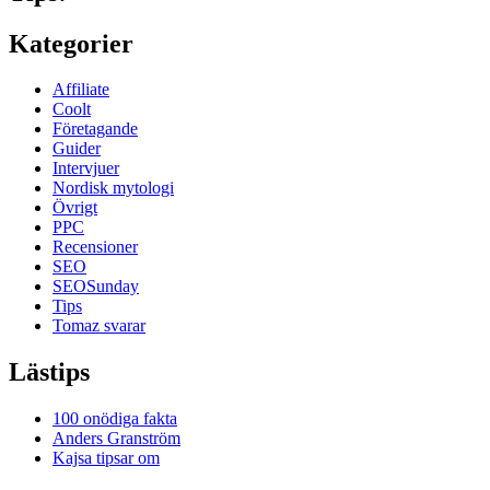
Kategorier
Affiliate
Coolt
Företagande
Guider
Intervjuer
Nordisk mytologi
Övrigt
PPC
Recensioner
SEO
SEOSunday
Tips
Tomaz svarar
Lästips
100 onödiga fakta
Anders Granström
Kajsa tipsar om