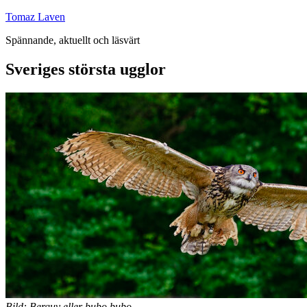
Hoppa
Tomaz Laven
till
Spännande, aktuellt och läsvärt
innehåll
Sveriges största ugglor
Bild: Berguv eller bubo bubo.