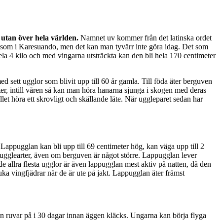
, utan över hela världen.
Namnet uv kommer från det latinska ordet
p som i Karesuando, men det kan man tyvärr inte göra idag. Det som
la 4 kilo och med vingarna utsträckta kan den bli hela 170 centimeter
 sett ugglor som blivit upp till 60 år gamla. Till föda äter berguven
nter, intill våren så kan man höra hanarna sjunga i skogen med deras
et höra ett skrovligt och skällande läte. När uggleparet sedan har
 Lappugglan kan bli upp till 69 centimeter hög, kan väga upp till 2
a ugglearter, även om berguven är något större. Lappugglan lever
de allra flesta ugglor är även lappugglan mest aktiv på natten, då den
uka vingfjädrar när de är ute på jakt. Lappugglan äter främst
on ruvar på i 30 dagar innan äggen kläcks. Ungarna kan börja flyga