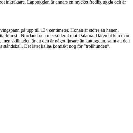
mot inkräktare. Lappugglan är annars en mycket fredlig uggla och är
t vingspann på upp till 134 centimeter. Honan är större än hanen.
hitta främst i Norrland och mer söderut mot Dalarna. Däremot kan man
 men skillnaden är att den är något ljusare än kattugglan, samt att den
 ståndskall. Det lätet kallas komiskt nog för ”trollhunden”.